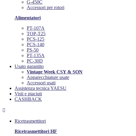
G-450C
Accessori per rotori
Alimentatori
PT-107A
TOP-T25
PCS-125
PCS-140
PS-50
PT-135A
PC-30D
Usato garantito
Vintage Week CSY & SON
Apparecchiature usate
Accessori usati
Assistenza tecnica YAESU
Visti e piaciuti
CASHBACK

Ricetrasmettitori
Ricetrasmettitori HF