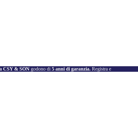
e da CSY & SON
godono di
5 anni di garanzia.
Registra e
attiva la tu