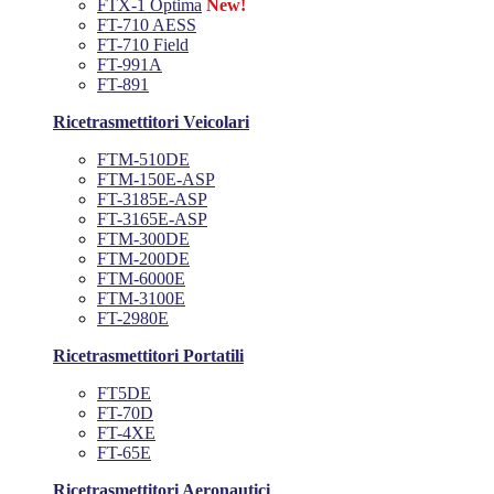
FTX-1 Optima
New!
FT-710 AESS
FT-710 Field
FT-991A
FT-891
Ricetrasmettitori Veicolari
FTM-510DE
FTM-150E-ASP
FT-3185E-ASP
FT-3165E-ASP
FTM-300DE
FTM-200DE
FTM-6000E
FTM-3100E
FT-2980E
Ricetrasmettitori Portatili
FT5DE
FT-70D
FT-4XE
FT-65E
Ricetrasmettitori Aeronautici