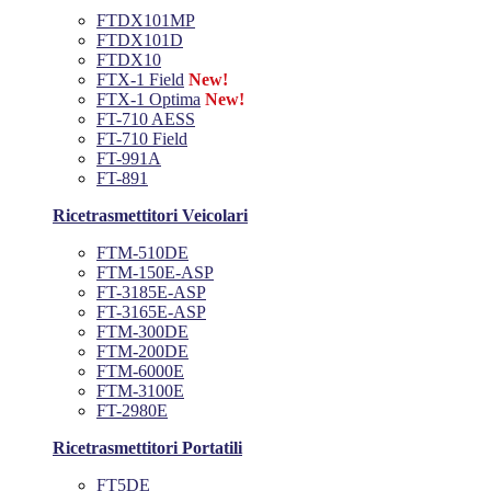
FTDX101MP
FTDX101D
FTDX10
FTX-1 Field
New!
FTX-1 Optima
New!
FT-710 AESS
FT-710 Field
FT-991A
FT-891
Ricetrasmettitori Veicolari
FTM-510DE
FTM-150E-ASP
FT-3185E-ASP
FT-3165E-ASP
FTM-300DE
FTM-200DE
FTM-6000E
FTM-3100E
FT-2980E
Ricetrasmettitori Portatili
FT5DE