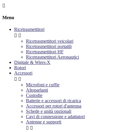

Menu
Ricetrasmettitori


Ricetrasmettitori veicolari
Ricetrasmettitori portatili
Ricetrasmettitori HF
Ricetrasmettitori Aeronautici
Digitale & Wires-X
Rotori
Accessori


Microfoni e cuffie
Altoparlanti
Custodie
Batterie e accessori di ricarica
Accessori per rotori d'antenna
Schede e unità opzionali
Cavi di connessione e adattatori
Antenne e supporti

