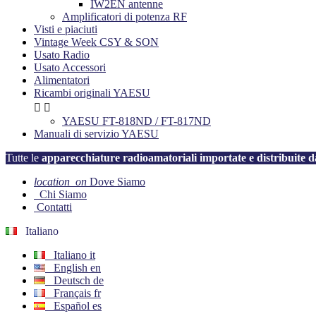
IW2EN antenne
Amplificatori di potenza RF
Visti e piaciuti
Vintage Week CSY & SON
Usato Radio
Usato Accessori
Alimentatori
Ricambi originali YAESU


YAESU FT-818ND / FT-817ND
Manuali di servizio YAESU
Tutte le
apparecchiature radioamatoriali importate e distribuit
location_on
Dove Siamo
Chi Siamo
Contatti
Italiano
Italiano
it
English
en
Deutsch
de
Français
fr
Español
es