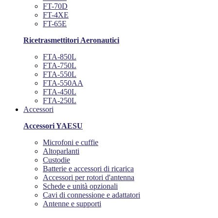
FT-70D
FT-4XE
FT-65E
Ricetrasmettitori Aeronautici
FTA-850L
FTA-750L
FTA-550L
FTA-550AA
FTA-450L
FTA-250L
Accessori
Accessori YAESU
Microfoni e cuffie
Altoparlanti
Custodie
Batterie e accessori di ricarica
Accessori per rotori d'antenna
Schede e unità opzionali
Cavi di connessione e adattatori
Antenne e supporti