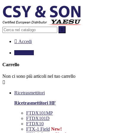


Accedi

0,00 €
0
Carrello
Non ci sono più articoli nel tuo carrello

Ricetrasmettitori
Ricetrasmettitori HF
FTDX101MP
FTDX101D
FTDX10
FTX-1 Field
New!