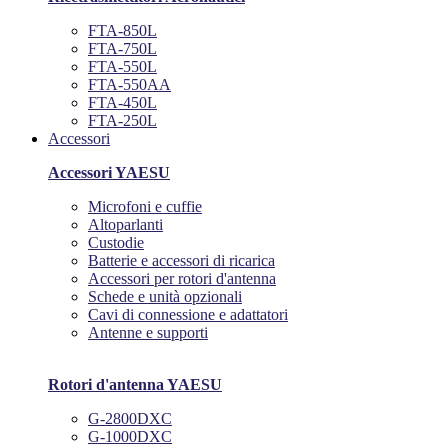
FTA-850L
FTA-750L
FTA-550L
FTA-550AA
FTA-450L
FTA-250L
Accessori
Accessori YAESU
Microfoni e cuffie
Altoparlanti
Custodie
Batterie e accessori di ricarica
Accessori per rotori d'antenna
Schede e unità opzionali
Cavi di connessione e adattatori
Antenne e supporti
Rotori d'antenna YAESU
G-2800DXC
G-1000DXC