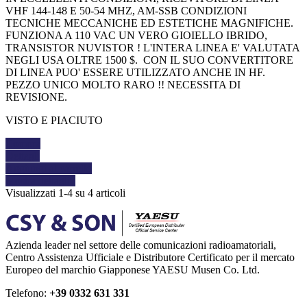
VHF 144-148 E 50-54 MHZ, AM-SSB CONDIZIONI
TECNICHE MECCANICHE ED ESTETICHE MAGNIFICHE.
FUNZIONA A 110 VAC UN VERO GIOIELLO IBRIDO,
TRANSISTOR NUVISTOR ! L'INTERA LINEA E' VALUTATA
NEGLI USA OLTRE 1500 $. CON IL SUO CONVERTITORE
DI LINEA PUO' ESSERE UTILIZZATO ANCHE IN HF.
PEZZO UNICO MOLTO RARO !! NECESSITA DI
REVISIONE.
VISTO E PIACIUTO
Compra
Dettagli
Aggiungi al carrello
Mostra dettagli
Visualizzati 1-4 su 4 articoli
Azienda leader nel settore delle comunicazioni radioamatoriali,
Centro Assistenza Ufficiale e Distributore Certificato per il mercato
Europeo del marchio Giapponese YAESU Musen Co. Ltd.
Telefono:
+39 0332 631 331