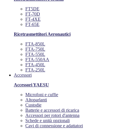
FT5DE
FT-70D
FT-4XE
FT-65E
Ricetrasmettitori Aeronautici
FTA-850L
FTA-750L
FTA-550L
FTA-550AA
FTA-450L
FTA-250L
Accessori
Accessori YAESU
Microfoni e cuffie
Altoparlanti
Custodie
Batterie e accessori di ricarica
Accessori per rotori d'antenna
Schede e unità opzionali
Cavi di connessione e adattatori