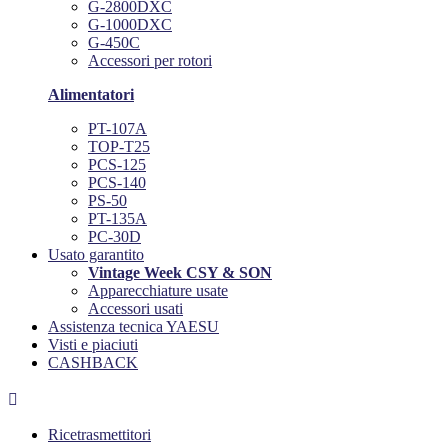
G-2800DXC
G-1000DXC
G-450C
Accessori per rotori
Alimentatori
PT-107A
TOP-T25
PCS-125
PCS-140
PS-50
PT-135A
PC-30D
Usato garantito
Vintage Week CSY & SON
Apparecchiature usate
Accessori usati
Assistenza tecnica YAESU
Visti e piaciuti
CASHBACK

Ricetrasmettitori