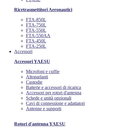
Ricetrasmettitori Aeronautici
FTA-850L
FTA-750L
FTA-550L
FTA-550AA
FTA-450L
FTA-250L
Accessori
Accessori YAESU
Microfoni e cuffie
Altoparlanti
Custodie
Batterie e accessori di ricarica
Accessori per rotori d'antenna
Schede e unità opzionali
Cavi di connessione e adattatori
Antenne e supporti
Rotori d'antenna YAESU