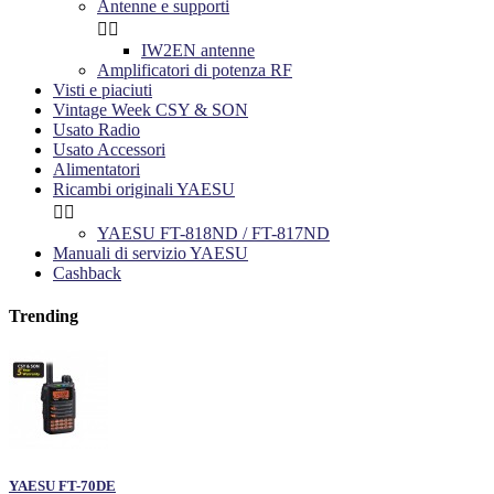
Antenne e supporti


IW2EN antenne
Amplificatori di potenza RF
Visti e piaciuti
Vintage Week CSY & SON
Usato Radio
Usato Accessori
Alimentatori
Ricambi originali YAESU


YAESU FT-818ND / FT-817ND
Manuali di servizio YAESU
Cashback
Trending
YAESU FT-70DE