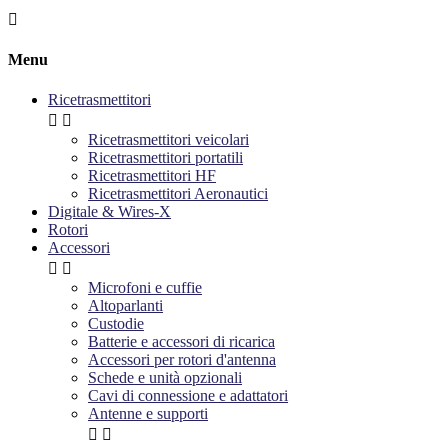

Menu
Ricetrasmettitori


Ricetrasmettitori veicolari
Ricetrasmettitori portatili
Ricetrasmettitori HF
Ricetrasmettitori Aeronautici
Digitale & Wires-X
Rotori
Accessori


Microfoni e cuffie
Altoparlanti
Custodie
Batterie e accessori di ricarica
Accessori per rotori d'antenna
Schede e unità opzionali
Cavi di connessione e adattatori
Antenne e supporti

