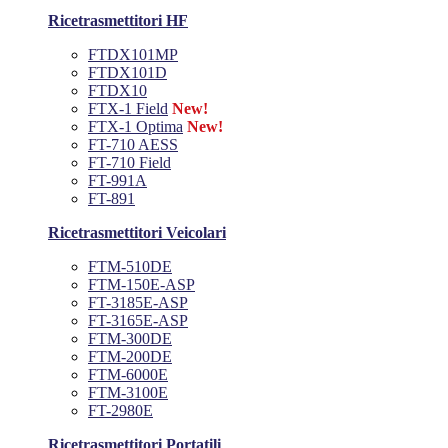
Ricetrasmettitori HF
FTDX101MP
FTDX101D
FTDX10
FTX-1 Field
New!
FTX-1 Optima
New!
FT-710 AESS
FT-710 Field
FT-991A
FT-891
Ricetrasmettitori Veicolari
FTM-510DE
FTM-150E-ASP
FT-3185E-ASP
FT-3165E-ASP
FTM-300DE
FTM-200DE
FTM-6000E
FTM-3100E
FT-2980E
Ricetrasmettitori Portatili