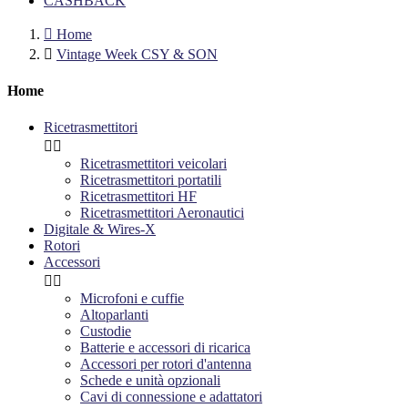
CASHBACK

Home

Vintage Week CSY & SON
Home
Ricetrasmettitori


Ricetrasmettitori veicolari
Ricetrasmettitori portatili
Ricetrasmettitori HF
Ricetrasmettitori Aeronautici
Digitale & Wires-X
Rotori
Accessori


Microfoni e cuffie
Altoparlanti
Custodie
Batterie e accessori di ricarica
Accessori per rotori d'antenna
Schede e unità opzionali
Cavi di connessione e adattatori