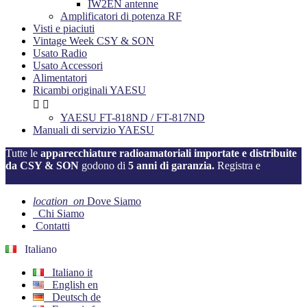
IW2EN antenne
Amplificatori di potenza RF
Visti e piaciuti
Vintage Week CSY & SON
Usato Radio
Usato Accessori
Alimentatori
Ricambi originali YAESU


YAESU FT-818ND / FT-817ND
Manuali di servizio YAESU
Tutte le
apparecchiature radioamatoriali importate e distribuite
da CSY & SON
godono di
5 anni di garanzia.
Registra e
attiva la
tua garanzia ora!
location_on
Dove Siamo
Chi Siamo
Contatti
Italiano
Italiano
it
English
en
Deutsch
de