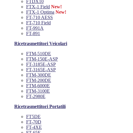
FTDX10
FTX-1 Field
New!
FTX-1 Optima
New!
FT-710 AESS
FT-710 Field
FT-991A
FT-891
Ricetrasmettitori Veicolari
FTM-510DE
FTM-150E-ASP
FT-3185E-ASP
FT-3165E-ASP
FTM-300DE
FTM-200DE
FTM-6000E
FTM-3100E
FT-2980E
Ricetrasmettitori Portatili
FT5DE
FT-70D
FT-4XE
FT-65E