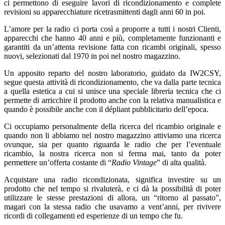
ci permettono di eseguire lavori di ricondizionamento e complete
revisioni su apparecchiature ricetrasmittenti dagli anni 60 in poi.
L’amore per la radio ci porta così a proporre a tutti i nostri Clienti,
apparecchi che hanno 40 anni e più, completamente funzionanti e
garantiti da un’attenta revisione fatta con ricambi originali, spesso
nuovi, selezionati dal 1970 in poi nel nostro magazzino.
Un apposito reparto del nostro laboratorio, guidato da IW2CSY,
segue questa attività di ricondizionamento, che va dalla parte tecnica
a quella estetica a cui si unisce una speciale libreria tecnica che ci
permette di arricchire il prodotto anche con la relativa manualistica e
quando è possibile anche con il dépliant pubblicitario dell’epoca.
Ci occupiamo personalmente della ricerca del ricambio originale e
quando non li abbiamo nel nostro magazzino attiviamo una ricerca
ovunque, sia per quanto riguarda le radio che per l’eventuale
ricambio, la nostra ricerca non si ferma mai, tanto da poter
permettere un’offerta costante di “
Radio Vintage
” di alta qualità.
Acquistare una radio ricondizionata, significa investire su un
prodotto che nel tempo si rivaluterà, e ci dà la possibilità di poter
utilizzare le stesse prestazioni di allora, un “ritorno al passato”,
magari con la stessa radio che usavamo a vent’anni, per rivivere
ricordi di collegamenti ed esperienze di un tempo che fu.