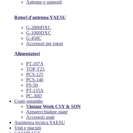
Antenne e supporti
Rotori d'antenna YAESU
G-2800DXC
G-1000DXC
G-450C
Accessori per rotori
Alimentatori
PT-107A
TOP-T25
PCS-125
PCS-140
PS-50
PT-135A
PC-30D
Usato garantito
Vintage Week CSY & SON
Apparecchiature usate
Accessori usati
Assistenza tecnica YAESU
Visti e piaciuti