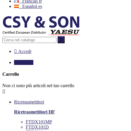
Français
fr
Español
es


Accedi

0,00 €
0
Carrello
Non ci sono più articoli nel tuo carrello

Ricetrasmettitori
Ricetrasmettitori HF
FTDX101MP
FTDX101D