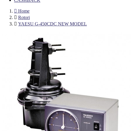
CASHBACK

Home

Rotori

YAESU G-450CDC NEW MODEL