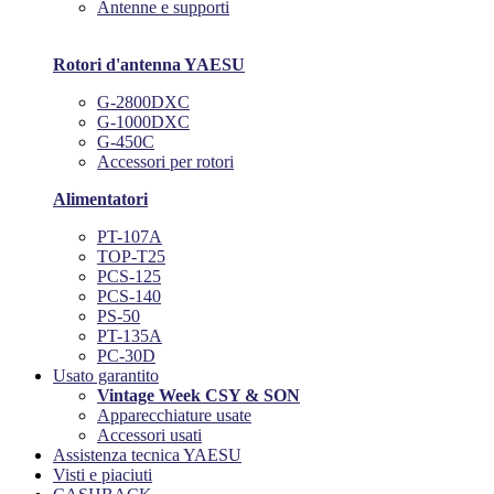
Antenne e supporti
Rotori d'antenna YAESU
G-2800DXC
G-1000DXC
G-450C
Accessori per rotori
Alimentatori
PT-107A
TOP-T25
PCS-125
PCS-140
PS-50
PT-135A
PC-30D
Usato garantito
Vintage Week CSY & SON
Apparecchiature usate
Accessori usati
Assistenza tecnica YAESU
Visti e piaciuti