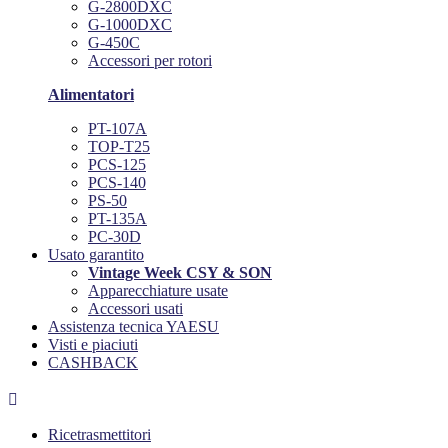
G-2800DXC
G-1000DXC
G-450C
Accessori per rotori
Alimentatori
PT-107A
TOP-T25
PCS-125
PCS-140
PS-50
PT-135A
PC-30D
Usato garantito
Vintage Week CSY & SON
Apparecchiature usate
Accessori usati
Assistenza tecnica YAESU
Visti e piaciuti
CASHBACK

Ricetrasmettitori