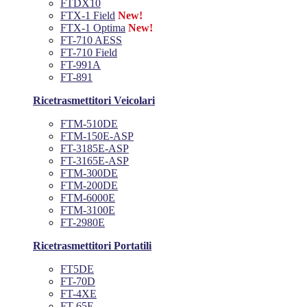
FTDX10
FTX-1 Field
New!
FTX-1 Optima
New!
FT-710 AESS
FT-710 Field
FT-991A
FT-891
Ricetrasmettitori Veicolari
FTM-510DE
FTM-150E-ASP
FT-3185E-ASP
FT-3165E-ASP
FTM-300DE
FTM-200DE
FTM-6000E
FTM-3100E
FT-2980E
Ricetrasmettitori Portatili
FT5DE
FT-70D
FT-4XE
FT-65E