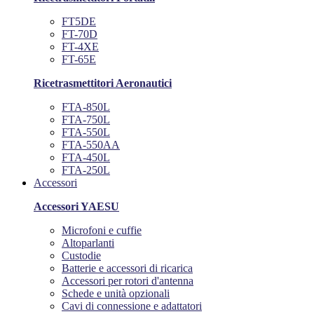
FT5DE
FT-70D
FT-4XE
FT-65E
Ricetrasmettitori Aeronautici
FTA-850L
FTA-750L
FTA-550L
FTA-550AA
FTA-450L
FTA-250L
Accessori
Accessori YAESU
Microfoni e cuffie
Altoparlanti
Custodie
Batterie e accessori di ricarica
Accessori per rotori d'antenna
Schede e unità opzionali
Cavi di connessione e adattatori