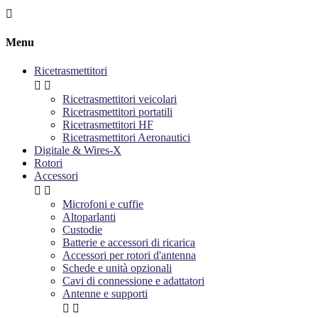

Menu
Ricetrasmettitori


Ricetrasmettitori veicolari
Ricetrasmettitori portatili
Ricetrasmettitori HF
Ricetrasmettitori Aeronautici
Digitale & Wires-X
Rotori
Accessori


Microfoni e cuffie
Altoparlanti
Custodie
Batterie e accessori di ricarica
Accessori per rotori d'antenna
Schede e unità opzionali
Cavi di connessione e adattatori
Antenne e supporti

