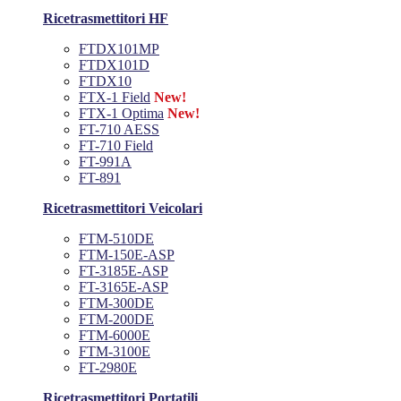
Ricetrasmettitori HF
FTDX101MP
FTDX101D
FTDX10
FTX-1 Field
New!
FTX-1 Optima
New!
FT-710 AESS
FT-710 Field
FT-991A
FT-891
Ricetrasmettitori Veicolari
FTM-510DE
FTM-150E-ASP
FT-3185E-ASP
FT-3165E-ASP
FTM-300DE
FTM-200DE
FTM-6000E
FTM-3100E
FT-2980E
Ricetrasmettitori Portatili