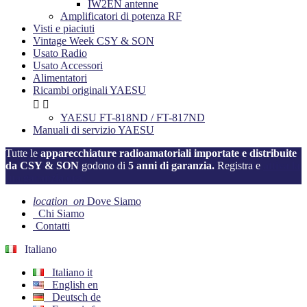
IW2EN antenne
Amplificatori di potenza RF
Visti e piaciuti
Vintage Week CSY & SON
Usato Radio
Usato Accessori
Alimentatori
Ricambi originali YAESU


YAESU FT-818ND / FT-817ND
Manuali di servizio YAESU
Tutte le
apparecchiature radioamatoriali importate e distribuite
da CSY & SON
godono di
5 anni di garanzia.
Registra e
attiva la
tua garanzia ora!
location_on
Dove Siamo
Chi Siamo
Contatti
Italiano
Italiano
it
English
en
Deutsch
de