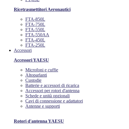
Ricetrasmettitori Aeronautici
FTA-850L
FTA-750L
FTA-550L
FTA-550AA
FTA-450L
FTA-250L
Accessori
Accessori YAESU
Microfoni e cuffie
Altoparlanti
Custodie
Batterie e accessori di ricarica
Accessori per rotori d'antenna
Schede e unità opzionali
Cavi di connessione e adattatori
Antenne e supporti
Rotori d'antenna YAESU