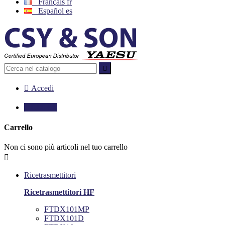
Français
fr
Español
es


Accedi

0,00 €
0
Carrello
Non ci sono più articoli nel tuo carrello

Ricetrasmettitori
Ricetrasmettitori HF
FTDX101MP
FTDX101D