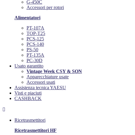
G-450C
Accessori per rotori
Alimentatori
PT-107A
TOP-T25
PCS-125
PCS-140
PS-50
PT-135A
PC-30D
Usato garantito
Vintage Week CSY & SON
Apparecchiature usate
Accessori usati
Assistenza tecnica YAESU
Visti e piaciuti
CASHBACK

Ricetrasmettitori
Ricetrasmettitori HF