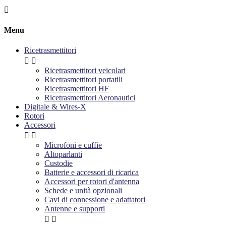

Menu
Ricetrasmettitori


Ricetrasmettitori veicolari
Ricetrasmettitori portatili
Ricetrasmettitori HF
Ricetrasmettitori Aeronautici
Digitale & Wires-X
Rotori
Accessori


Microfoni e cuffie
Altoparlanti
Custodie
Batterie e accessori di ricarica
Accessori per rotori d'antenna
Schede e unità opzionali
Cavi di connessione e adattatori
Antenne e supporti

