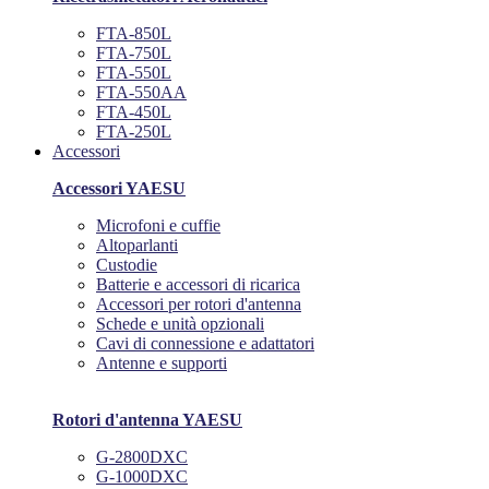
FTA-850L
FTA-750L
FTA-550L
FTA-550AA
FTA-450L
FTA-250L
Accessori
Accessori YAESU
Microfoni e cuffie
Altoparlanti
Custodie
Batterie e accessori di ricarica
Accessori per rotori d'antenna
Schede e unità opzionali
Cavi di connessione e adattatori
Antenne e supporti
Rotori d'antenna YAESU
G-2800DXC
G-1000DXC