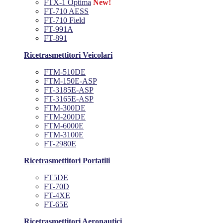
FTX-1 Optima
New!
FT-710 AESS
FT-710 Field
FT-991A
FT-891
Ricetrasmettitori Veicolari
FTM-510DE
FTM-150E-ASP
FT-3185E-ASP
FT-3165E-ASP
FTM-300DE
FTM-200DE
FTM-6000E
FTM-3100E
FT-2980E
Ricetrasmettitori Portatili
FT5DE
FT-70D
FT-4XE
FT-65E
Ricetrasmettitori Aeronautici