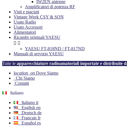
IW2EN antenne
Amplificatori di potenza RF
Visti e piaciuti
Vintage Week CSY & SON
Usato Radio
Usato Accessori
Alimentatori
Ricambi originali YAESU


YAESU FT-818ND / FT-817ND
Manuali di servizio YAESU
Tutte le
apparecchiature radioamatoriali importate e distribuit
location_on
Dove Siamo
Chi Siamo
Contatti
Italiano
Italiano
it
English
en
Deutsch
de
Français
fr
Español
es