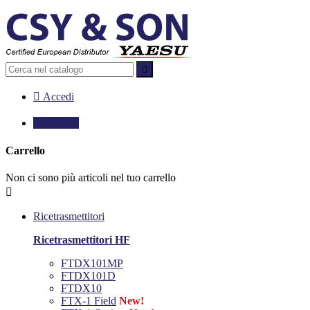


Accedi

0,00 €
0
Carrello
Non ci sono più articoli nel tuo carrello

Ricetrasmettitori
Ricetrasmettitori HF
FTDX101MP
FTDX101D
FTDX10
FTX-1 Field
New!