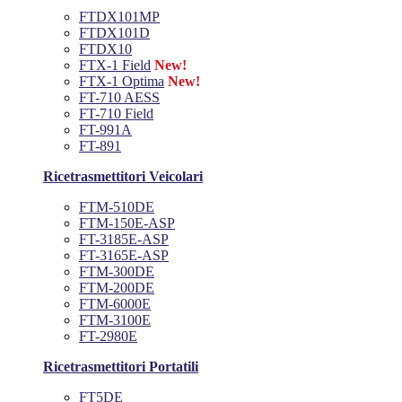
FTDX101MP
FTDX101D
FTDX10
FTX-1 Field
New!
FTX-1 Optima
New!
FT-710 AESS
FT-710 Field
FT-991A
FT-891
Ricetrasmettitori Veicolari
FTM-510DE
FTM-150E-ASP
FT-3185E-ASP
FT-3165E-ASP
FTM-300DE
FTM-200DE
FTM-6000E
FTM-3100E
FT-2980E
Ricetrasmettitori Portatili
FT5DE