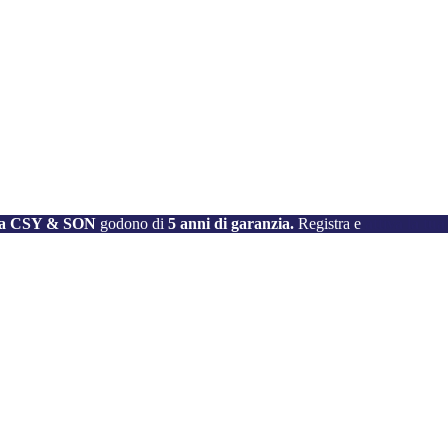
e da CSY & SON
godono di
5 anni di garanzia.
Registra e
attiva la tu