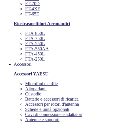
FT-70D
FT-4XE
FT-65E
Ricetrasmettitori Aeronautici
FTA-850L
FTA-750L
FTA-550L
FTA-550AA
FTA-450L
FTA-250L
Accessori
Accessori YAESU
Microfoni e cuffie
Altoparlanti
Custodie
Batterie e accessori di ricarica
Accessori per rotori d'antenna
Schede e unità opzionali
Cavi di connessione e adattatori
Antenne e supporti