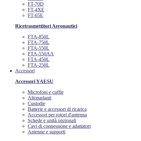
FT-70D
FT-4XE
FT-65E
Ricetrasmettitori Aeronautici
FTA-850L
FTA-750L
FTA-550L
FTA-550AA
FTA-450L
FTA-250L
Accessori
Accessori YAESU
Microfoni e cuffie
Altoparlanti
Custodie
Batterie e accessori di ricarica
Accessori per rotori d'antenna
Schede e unità opzionali
Cavi di connessione e adattatori
Antenne e supporti