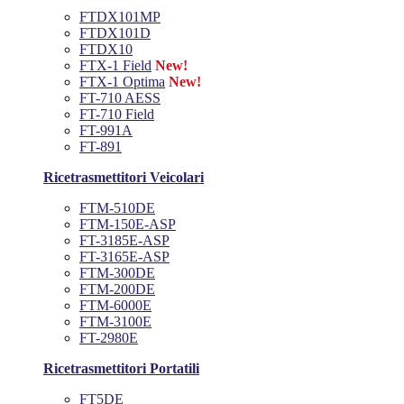
FTDX101MP
FTDX101D
FTDX10
FTX-1 Field
New!
FTX-1 Optima
New!
FT-710 AESS
FT-710 Field
FT-991A
FT-891
Ricetrasmettitori Veicolari
FTM-510DE
FTM-150E-ASP
FT-3185E-ASP
FT-3165E-ASP
FTM-300DE
FTM-200DE
FTM-6000E
FTM-3100E
FT-2980E
Ricetrasmettitori Portatili
FT5DE