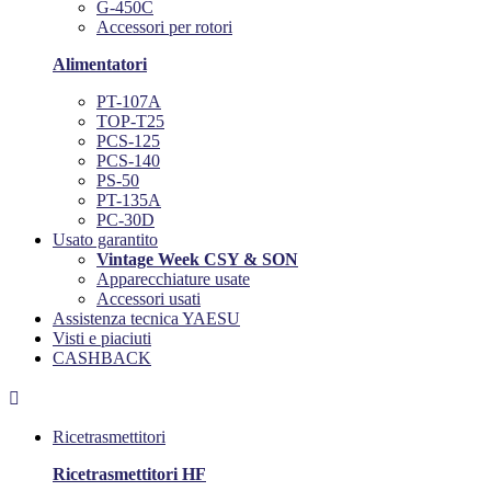
G-450C
Accessori per rotori
Alimentatori
PT-107A
TOP-T25
PCS-125
PCS-140
PS-50
PT-135A
PC-30D
Usato garantito
Vintage Week CSY & SON
Apparecchiature usate
Accessori usati
Assistenza tecnica YAESU
Visti e piaciuti
CASHBACK

Ricetrasmettitori
Ricetrasmettitori HF