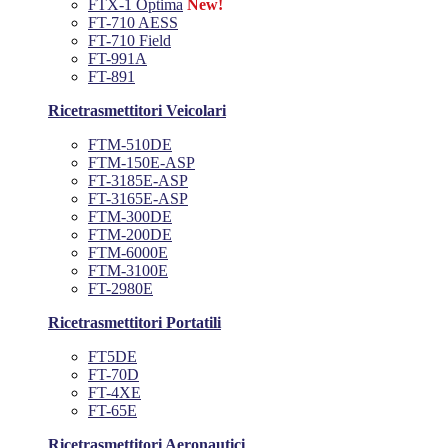
FTX-1 Optima
New!
FT-710 AESS
FT-710 Field
FT-991A
FT-891
Ricetrasmettitori Veicolari
FTM-510DE
FTM-150E-ASP
FT-3185E-ASP
FT-3165E-ASP
FTM-300DE
FTM-200DE
FTM-6000E
FTM-3100E
FT-2980E
Ricetrasmettitori Portatili
FT5DE
FT-70D
FT-4XE
FT-65E
Ricetrasmettitori Aeronautici