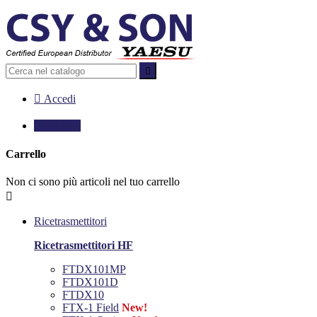


Accedi

0,00 €
0
Carrello
Non ci sono più articoli nel tuo carrello

Ricetrasmettitori
Ricetrasmettitori HF
FTDX101MP
FTDX101D
FTDX10
FTX-1 Field
New!