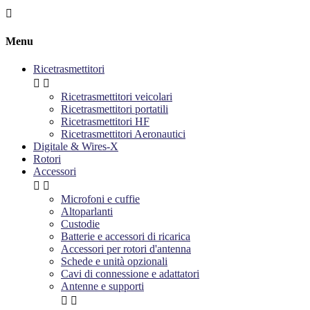

Menu
Ricetrasmettitori


Ricetrasmettitori veicolari
Ricetrasmettitori portatili
Ricetrasmettitori HF
Ricetrasmettitori Aeronautici
Digitale & Wires-X
Rotori
Accessori


Microfoni e cuffie
Altoparlanti
Custodie
Batterie e accessori di ricarica
Accessori per rotori d'antenna
Schede e unità opzionali
Cavi di connessione e adattatori
Antenne e supporti

