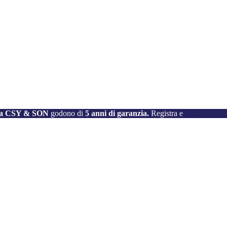
e da CSY & SON
godono di
5 anni di garanzia.
Registra e
attiva la tu