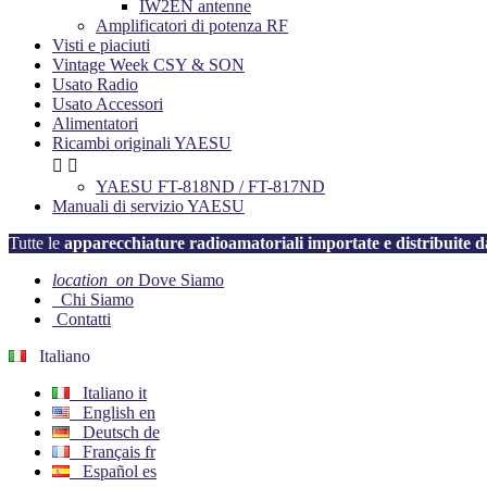
IW2EN antenne
Amplificatori di potenza RF
Visti e piaciuti
Vintage Week CSY & SON
Usato Radio
Usato Accessori
Alimentatori
Ricambi originali YAESU


YAESU FT-818ND / FT-817ND
Manuali di servizio YAESU
Tutte le
apparecchiature radioamatoriali importate e distribuit
location_on
Dove Siamo
Chi Siamo
Contatti
Italiano
Italiano
it
English
en
Deutsch
de
Français
fr
Español
es