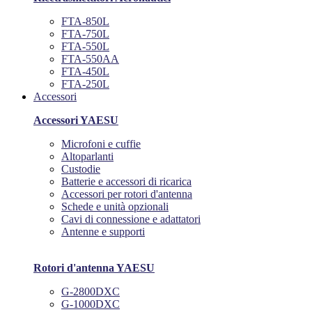
FTA-850L
FTA-750L
FTA-550L
FTA-550AA
FTA-450L
FTA-250L
Accessori
Accessori YAESU
Microfoni e cuffie
Altoparlanti
Custodie
Batterie e accessori di ricarica
Accessori per rotori d'antenna
Schede e unità opzionali
Cavi di connessione e adattatori
Antenne e supporti
Rotori d'antenna YAESU
G-2800DXC
G-1000DXC