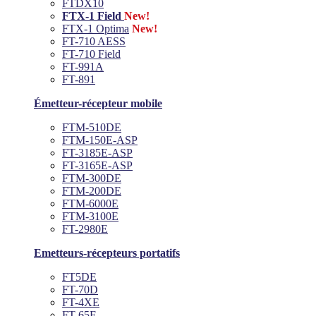
FTDX10
FTX-1 Field
New!
FTX-1 Optima
New!
FT-710 AESS
FT-710 Field
FT-991A
FT-891
Émetteur-récepteur mobile
FTM-510DE
FTM-150E-ASP
FT-3185E-ASP
FT-3165E-ASP
FTM-300DE
FTM-200DE
FTM-6000E
FTM-3100E
FT-2980E
Emetteurs-récepteurs portatifs
FT5DE
FT-70D
FT-4XE
FT-65E