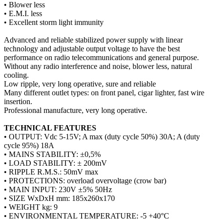
• Blower less
• E.M.I. less
• Excellent storm light immunity
Advanced and reliable stabilized power supply with linear
technology and adjustable output voltage to have the best
performance on radio telecommunications and general purpose.
Without any radio interference and noise, blower less, natural
cooling.
Low ripple, very long operative, sure and reliable
Many different outlet types: on front panel, cigar lighter, fast wire
insertion.
Professional manufacture, very long operative.
TECHNICAL FEATURES
• OUTPUT: Vdc 5-15V; A max (duty cycle 50%) 30A; A (duty
cycle 95%) 18A
• MAINS STABILITY: ±0,5%
• LOAD STABILITY: ± 200mV
• RIPPLE R.M.S.: 50mV max
• PROTECTIONS: overload overvoltage (crow bar)
• MAIN INPUT: 230V ±5% 50Hz
• SIZE WxDxH mm: 185x260x170
• WEIGHT kg: 9
• ENVIRONMENTAL TEMPERATURE: -5 +40°C