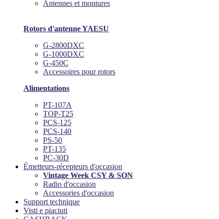
Antennes et montures
Rotors d'antenne YAESU
G-2800DXC
G-1000DXC
G-450C
Accessoires pour rotors
Alimentations
PT-107A
TOP-T25
PCS-125
PCS-140
PS-50
PT-135
PC-30D
Émetteurs-récepteurs d'occasion
Vintage Week CSY & SON
Radio d'occasion
Accessories d'occasion
Support technique
Visti e piaciuti