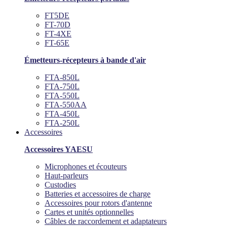
FT5DE
FT-70D
FT-4XE
FT-65E
Émetteurs-récepteurs à bande d'air
FTA-850L
FTA-750L
FTA-550L
FTA-550AA
FTA-450L
FTA-250L
Accessoires
Accessoires YAESU
Microphones et écouteurs
Haut-parleurs
Custodies
Batteries et accessoires de charge
Accessoires pour rotors d'antenne
Cartes et unités optionnelles
Câbles de raccordement et adaptateurs