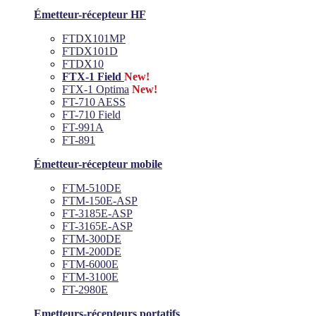
Émetteur-récepteur HF
FTDX101MP
FTDX101D
FTDX10
FTX-1 Field
New!
FTX-1 Optima
New!
FT-710 AESS
FT-710 Field
FT-991A
FT-891
Émetteur-récepteur mobile
FTM-510DE
FTM-150E-ASP
FT-3185E-ASP
FT-3165E-ASP
FTM-300DE
FTM-200DE
FTM-6000E
FTM-3100E
FT-2980E
Emetteurs-récepteurs portatifs