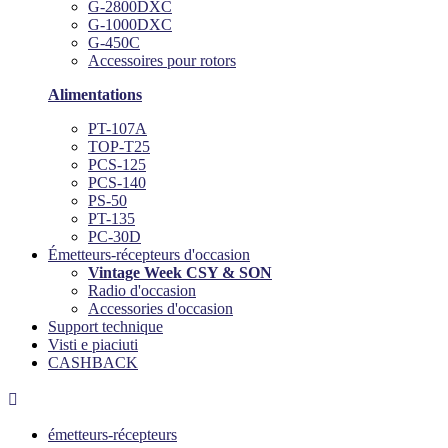
G-2800DXC
G-1000DXC
G-450C
Accessoires pour rotors
Alimentations
PT-107A
TOP-T25
PCS-125
PCS-140
PS-50
PT-135
PC-30D
Émetteurs-récepteurs d'occasion
Vintage Week CSY & SON
Radio d'occasion
Accessories d'occasion
Support technique
Visti e piaciuti
CASHBACK

émetteurs-récepteurs