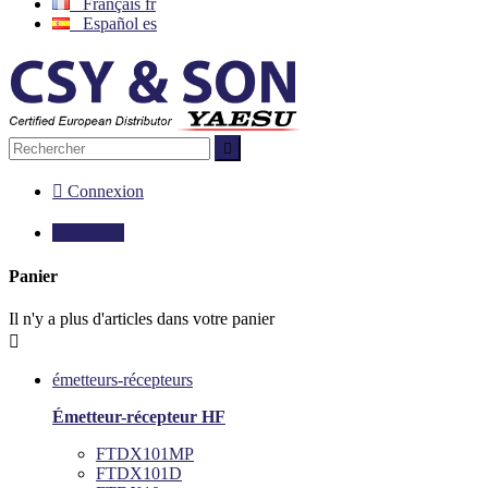
Français
fr
Español
es


Connexion

0,00 €
0
Panier
Il n'y a plus d'articles dans votre panier

émetteurs-récepteurs
Émetteur-récepteur HF
FTDX101MP
FTDX101D