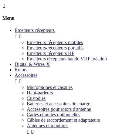

Menu
Emetteurs-récepteurs


Emetteurs-récepteurs mobiles
Emetteurs-récepteurs portatifs
Emetteurs-récepteurs HF
Émetteurs récepteurs bande VHF aviation
Digital & Wires-X
Rotors
Accessoires


Microphones et casques
Haut-parleurs
Custodies
Batteries et accessoires de charge
Accessoires pour rotors d'antenne
Cartes et unités optionnelles
Câbles de raccordement et adaptateurs
Antennes et montures

