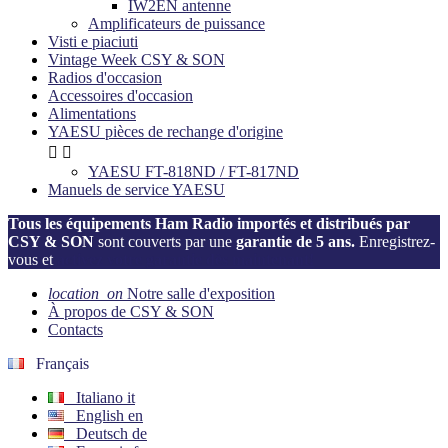
IW2EN antenne
Amplificateurs de puissance
Visti e piaciuti
Vintage Week CSY & SON
Radios d'occasion
Accessoires d'occasion
Alimentations
YAESU pièces de rechange d'origine


YAESU FT-818ND / FT-817ND
Manuels de service YAESU
Tous les équipements Ham Radio importés et distribués par
CSY & SON
sont couverts par une
garantie de 5 ans.
Enregistrez-
vous et
activez votre garantie dès maintenant!
location_on
Notre salle d'exposition
À propos de CSY & SON
Contacts
Français
Italiano
it
English
en
Deutsch
de