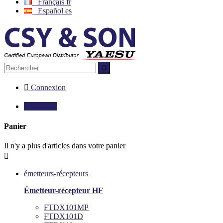
Français
fr
Español
es


Connexion

0,00 €
0
Panier
Il n'y a plus d'articles dans votre panier

émetteurs-récepteurs
Émetteur-récepteur HF
FTDX101MP
FTDX101D