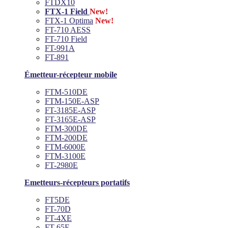
FTDX10
FTX-1 Field
New!
FTX-1 Optima
New!
FT-710 AESS
FT-710 Field
FT-991A
FT-891
Émetteur-récepteur mobile
FTM-510DE
FTM-150E-ASP
FT-3185E-ASP
FT-3165E-ASP
FTM-300DE
FTM-200DE
FTM-6000E
FTM-3100E
FT-2980E
Emetteurs-récepteurs portatifs
FT5DE
FT-70D
FT-4XE
FT-65E