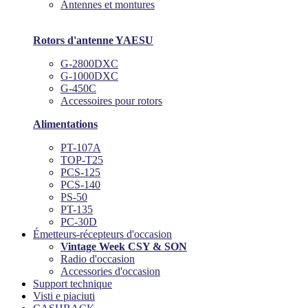
Antennes et montures
Rotors d'antenne YAESU
G-2800DXC
G-1000DXC
G-450C
Accessoires pour rotors
Alimentations
PT-107A
TOP-T25
PCS-125
PCS-140
PS-50
PT-135
PC-30D
Émetteurs-récepteurs d'occasion
Vintage Week CSY & SON
Radio d'occasion
Accessories d'occasion
Support technique
Visti e piaciuti