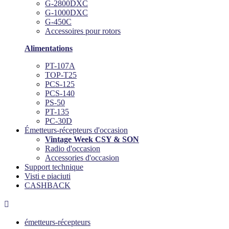
G-2800DXC
G-1000DXC
G-450C
Accessoires pour rotors
Alimentations
PT-107A
TOP-T25
PCS-125
PCS-140
PS-50
PT-135
PC-30D
Émetteurs-récepteurs d'occasion
Vintage Week CSY & SON
Radio d'occasion
Accessories d'occasion
Support technique
Visti e piaciuti
CASHBACK

émetteurs-récepteurs