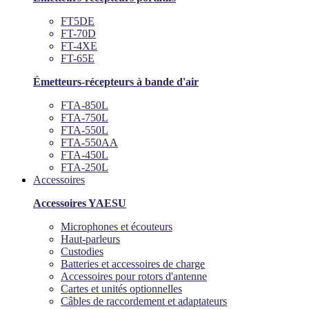
FT5DE
FT-70D
FT-4XE
FT-65E
Émetteurs-récepteurs à bande d'air
FTA-850L
FTA-750L
FTA-550L
FTA-550AA
FTA-450L
FTA-250L
Accessoires
Accessoires YAESU
Microphones et écouteurs
Haut-parleurs
Custodies
Batteries et accessoires de charge
Accessoires pour rotors d'antenne
Cartes et unités optionnelles
Câbles de raccordement et adaptateurs