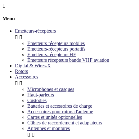

Menu
Emetteurs-récepteurs


Emetteurs-récepteurs mobiles
Emetteurs-récepteurs portatifs
Emetteurs-récepteurs HF
Émetteurs récepteurs bande VHF aviation
Digital & Wires-X
Rotors
Accessoires


Microphones et casques
Haut-parleurs
Custodies
Batteries et accessoires de charge
Accessoires pour rotors d'antenne
Cartes et unités optionnelles
Câbles de raccordement et adaptateurs
Antennes et montures

