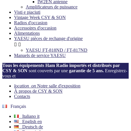
IW2EN antenne
Amplificateurs de puissance
Visti e piaciuti
Vintage Week CSY & SON
Radios d'occasion
Accessoires d'occasion
Alimentations
YAESU pièces de rechange d'origine


YAESU FT-818ND / FT-817ND
Manuels de service YAESU
Tous les équipements Ham Radio importés et distribués par
CSY & SON
sont couverts par une
garantie de 5 ans.
Enregistrez-
vous et
activez votre garantie dès maintenant!
location_on
Notre salle d'exposition
À propos de CSY & SON
Contacts
Français
Italiano
it
English
en
Deutsch
de