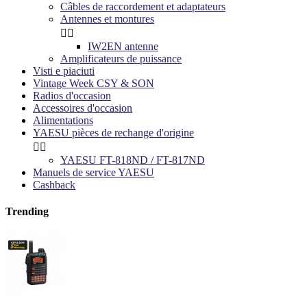
Câbles de raccordement et adaptateurs
Antennes et montures


IW2EN antenne
Amplificateurs de puissance
Visti e piaciuti
Vintage Week CSY & SON
Radios d'occasion
Accessoires d'occasion
Alimentations
YAESU pièces de rechange d'origine


YAESU FT-818ND / FT-817ND
Manuels de service YAESU
Cashback
Trending