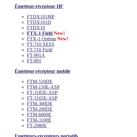
Émetteur-récepteur HF
FTDX101MP
FTDX101D
FTDX10
FTX-1 Field
New!
FTX-1 Optima
New!
FT-710 AESS
FT-710 Field
FT-991A
FT-891
Émetteur-récepteur mobile
FTM-510DE
FTM-150E-ASP
FT-3185E-ASP
FT-3165E-ASP
FTM-300DE
FTM-200DE
FTM-6000E
FTM-3100E
FT-2980E
Emetteurs-récepteurs portatifs