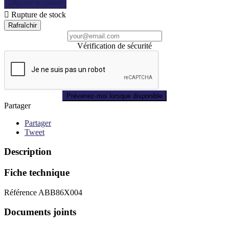

Ajouter au panier

Rupture de stock
Vérification de sécurité
Prévenez-moi lorsque disponible
Partager
Partager
Tweet
Description
Fiche technique
Référence
ABB86X004
Documents joints