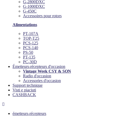
G-2800DXC
G-1000DXC
G-450C
Accessoires pour rotors
Alimentations
PT-107A
TOP-T25
PCS-125
PCS-140
PS-50
PT-135
PC-30D
Émetteurs-récepteurs d'occasion
Vintage Week CSY & SON
Radio d'occasion
Accessories d'occasion
Support technique
Visti e piaciuti
CASHBACK

émetteurs-récepteurs