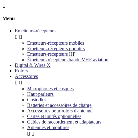

Menu
Emetteurs-récepteurs


Emetteurs-récepteurs mobiles
Emetteurs-récepteurs portatifs
Emetteurs-récepteurs HF
Émetteurs récepteurs bande VHF aviation
Digital & Wires-X
Rotors
Accessoires


Microphones et casques
Haut-parleurs
Custodies
Batteries et accessoires de charge
Accessoires pour rotors d'antenne
Cartes et unités optionnelles
Câbles de raccordement et adaptateurs
Antennes et montures

