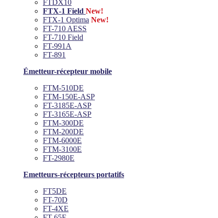
FTDX10
FTX-1 Field
New!
FTX-1 Optima
New!
FT-710 AESS
FT-710 Field
FT-991A
FT-891
Émetteur-récepteur mobile
FTM-510DE
FTM-150E-ASP
FT-3185E-ASP
FT-3165E-ASP
FTM-300DE
FTM-200DE
FTM-6000E
FTM-3100E
FT-2980E
Emetteurs-récepteurs portatifs
FT5DE
FT-70D
FT-4XE
FT-65E