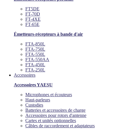
FT5DE
FT-70D
FT-4XE
FT-65E
Émetteurs-récepteurs à bande d'air
FTA-850L
FTA-750L
FTA-550L
FTA-550AA
FTA-450L
FTA-250L
Accessoires
Accessoires YAESU
Microphones et écouteurs
Haut-parleurs
Custodies
Batteries et accessoires de charge
Accessoires pour rotors d'antenne
Cartes et unités optionnelles
Câbles de raccordement et adaptateurs