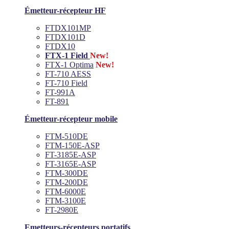
Émetteur-récepteur HF
FTDX101MP
FTDX101D
FTDX10
FTX-1 Field
New!
FTX-1 Optima
New!
FT-710 AESS
FT-710 Field
FT-991A
FT-891
Émetteur-récepteur mobile
FTM-510DE
FTM-150E-ASP
FT-3185E-ASP
FT-3165E-ASP
FTM-300DE
FTM-200DE
FTM-6000E
FTM-3100E
FT-2980E
Emetteurs-récepteurs portatifs