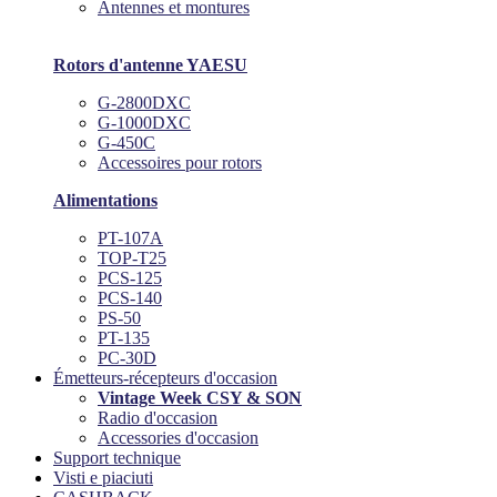
Antennes et montures
Rotors d'antenne YAESU
G-2800DXC
G-1000DXC
G-450C
Accessoires pour rotors
Alimentations
PT-107A
TOP-T25
PCS-125
PCS-140
PS-50
PT-135
PC-30D
Émetteurs-récepteurs d'occasion
Vintage Week CSY & SON
Radio d'occasion
Accessories d'occasion
Support technique
Visti e piaciuti