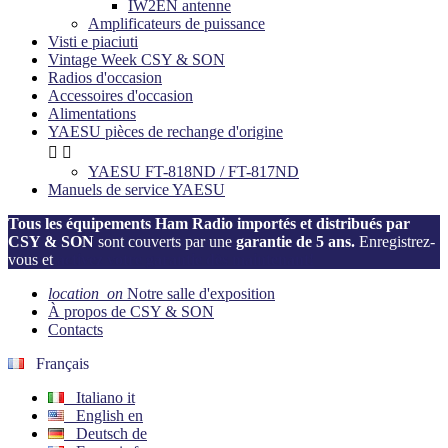
IW2EN antenne
Amplificateurs de puissance
Visti e piaciuti
Vintage Week CSY & SON
Radios d'occasion
Accessoires d'occasion
Alimentations
YAESU pièces de rechange d'origine


YAESU FT-818ND / FT-817ND
Manuels de service YAESU
Tous les équipements Ham Radio importés et distribués par
CSY & SON
sont couverts par une
garantie de 5 ans.
Enregistrez-
vous et
activez votre garantie dès maintenant!
location_on
Notre salle d'exposition
À propos de CSY & SON
Contacts
Français
Italiano
it
English
en
Deutsch
de