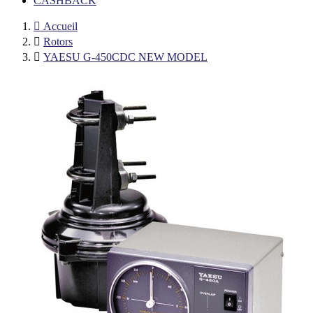
CASHBACK

Accueil

Rotors

YAESU G-450CDC NEW MODEL