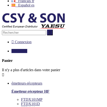
Français
fr
Español
es


Connexion

0,00 €
0
Panier
Il n'y a plus d'articles dans votre panier

émetteurs-récepteurs
Émetteur-récepteur HF
FTDX101MP
FTDX101D