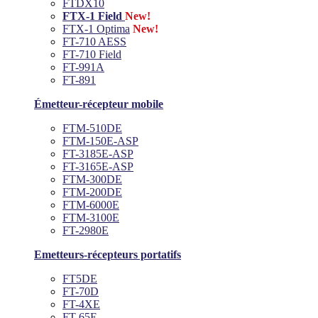
FTDX10
FTX-1 Field
New!
FTX-1 Optima
New!
FT-710 AESS
FT-710 Field
FT-991A
FT-891
Émetteur-récepteur mobile
FTM-510DE
FTM-150E-ASP
FT-3185E-ASP
FT-3165E-ASP
FTM-300DE
FTM-200DE
FTM-6000E
FTM-3100E
FT-2980E
Emetteurs-récepteurs portatifs
FT5DE
FT-70D
FT-4XE
FT-65E