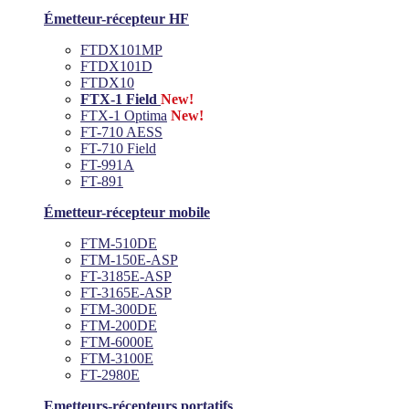
Émetteur-récepteur HF
FTDX101MP
FTDX101D
FTDX10
FTX-1 Field
New!
FTX-1 Optima
New!
FT-710 AESS
FT-710 Field
FT-991A
FT-891
Émetteur-récepteur mobile
FTM-510DE
FTM-150E-ASP
FT-3185E-ASP
FT-3165E-ASP
FTM-300DE
FTM-200DE
FTM-6000E
FTM-3100E
FT-2980E
Emetteurs-récepteurs portatifs