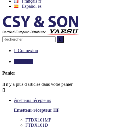
Français
fr
Español
es


Connexion

0,00 €
0
Panier
Il n'y a plus d'articles dans votre panier

émetteurs-récepteurs
Émetteur-récepteur HF
FTDX101MP
FTDX101D