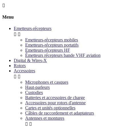

Menu
Emetteurs-récepteurs


Emetteurs-récepteurs mobiles
Emetteurs-récepteurs portatifs
Emetteurs-récepteurs HF
Émetteurs récepteurs bande VHF aviation
Digital & Wires-X
Rotors
Accessoires


Microphones et casques
Haut-parleurs
Custodies
Batteries et accessoires de charge
Accessoires pour rotors d'antenne
Cartes et unités optionnelles
Câbles de raccordement et adaptateurs
Antennes et montures

