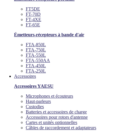
FT5DE
FT-70D
FT-4XE
FT-65E
Émetteurs-récepteurs à bande d'air
FTA-850L
FTA-750L
FTA-550L
FTA-550AA
FTA-450L
FTA-250L
Accessoires
Accessoires YAESU
Microphones et écouteurs
Haut-parleurs
Custodies
Batteries et accessoires de charge
Accessoires pour rotors d'antenne
Cartes et unités optionnelles
Câbles de raccordement et adaptateurs