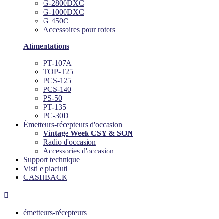
G-2800DXC
G-1000DXC
G-450C
Accessoires pour rotors
Alimentations
PT-107A
TOP-T25
PCS-125
PCS-140
PS-50
PT-135
PC-30D
Émetteurs-récepteurs d'occasion
Vintage Week CSY & SON
Radio d'occasion
Accessories d'occasion
Support technique
Visti e piaciuti
CASHBACK

émetteurs-récepteurs