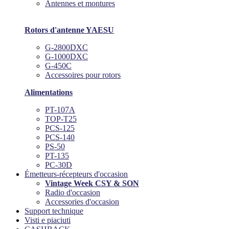
Antennes et montures
Rotors d'antenne YAESU
G-2800DXC
G-1000DXC
G-450C
Accessoires pour rotors
Alimentations
PT-107A
TOP-T25
PCS-125
PCS-140
PS-50
PT-135
PC-30D
Émetteurs-récepteurs d'occasion
Vintage Week CSY & SON
Radio d'occasion
Accessories d'occasion
Support technique
Visti e piaciuti