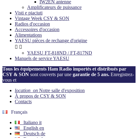
IW2EN antenne
Amplificateurs de puissance
Visti e piaciuti
Vintage Week CSY & SON
Radios d'occasion
Accessoires d'occasion
Alimentations
YAESU pièces de rechange d'origine


YAESU FT-818ND / FT-817ND
Manuels de service YAESU
Tous les équipements Ham Radio importés et distribués par
CSY & SON
sont couverts par une
garantie de 5 ans.
Enregistrez-
vous et
activez votre garantie dès maintenant!
location_on
Notre salle d'exposition
À propos de CSY & SON
Contacts
Français
Italiano
it
English
en
Deutsch
de