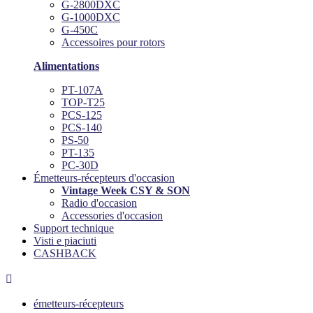
G-2800DXC
G-1000DXC
G-450C
Accessoires pour rotors
Alimentations
PT-107A
TOP-T25
PCS-125
PCS-140
PS-50
PT-135
PC-30D
Émetteurs-récepteurs d'occasion
Vintage Week CSY & SON
Radio d'occasion
Accessories d'occasion
Support technique
Visti e piaciuti
CASHBACK

émetteurs-récepteurs