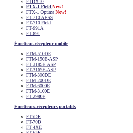
FTDX10
FTX-1 Field
New!
FTX-1 Optima
New!
FT-710 AESS
FT-710 Field
FT-991A
FT-891
Émetteur-récepteur mobile
FTM-510DE
FTM-150E-ASP
FT-3185E-ASP
FT-3165E-ASP
FTM-300DE
FTM-200DE
FTM-6000E
FTM-3100E
FT-2980E
Emetteurs-récepteurs portatifs
FT5DE
FT-70D
FT-4XE
FT-65E