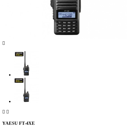



YAESU FT-4XE