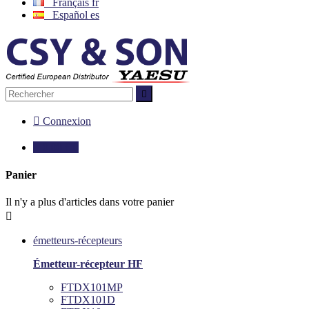
Français
fr
Español
es


Connexion

0,00 €
0
Panier
Il n'y a plus d'articles dans votre panier

émetteurs-récepteurs
Émetteur-récepteur HF
FTDX101MP
FTDX101D