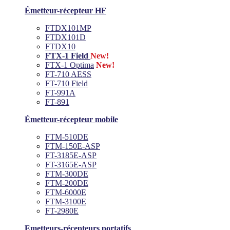
Émetteur-récepteur HF
FTDX101MP
FTDX101D
FTDX10
FTX-1 Field
New!
FTX-1 Optima
New!
FT-710 AESS
FT-710 Field
FT-991A
FT-891
Émetteur-récepteur mobile
FTM-510DE
FTM-150E-ASP
FT-3185E-ASP
FT-3165E-ASP
FTM-300DE
FTM-200DE
FTM-6000E
FTM-3100E
FT-2980E
Emetteurs-récepteurs portatifs