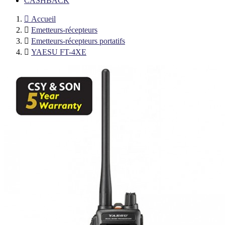
CASHBACK

Accueil

Emetteurs-récepteurs

Emetteurs-récepteurs portatifs

YAESU FT-4XE