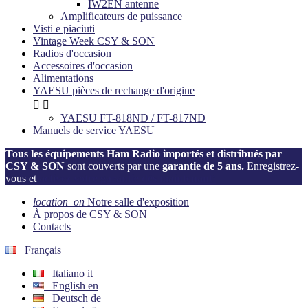
IW2EN antenne
Amplificateurs de puissance
Visti e piaciuti
Vintage Week CSY & SON
Radios d'occasion
Accessoires d'occasion
Alimentations
YAESU pièces de rechange d'origine


YAESU FT-818ND / FT-817ND
Manuels de service YAESU
Tous les équipements Ham Radio importés et distribués par
CSY & SON
sont couverts par une
garantie de 5 ans.
Enregistrez-
vous et
activez votre garantie dès maintenant!
location_on
Notre salle d'exposition
À propos de CSY & SON
Contacts
Français
Italiano
it
English
en
Deutsch
de