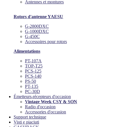
Antennes et montures
Rotors d'antenne YAESU
G-2800DXC
G-1000DXC
G-450C
Accessoires pour rotors
Alimentations
PT-107A
TOP-T25
PCS-125
PCS-140
PS-50
PT-135
PC-30D
Émetteurs-récepteurs d'occasion
Vintage Week CSY & SON
Radio d'occasion
Accessories d'occasion
Support technique
Visti e piaciuti