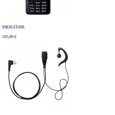
YAESU FT-65E
105,00 €