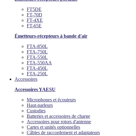
FT5DE
FT-70D
FT-4XE
FT-65E
Émetteurs-récepteurs à bande d'air
FTA-850L
FTA-750L
FTA-550L
FTA-550AA
FTA-450L
FTA-250L
Accessoires
Accessoires YAESU
Microphones et écouteurs
Haut-parleurs
Custodies
Batteries et accessoires de charge
Accessoires pour rotors d'antenne
Cartes et unités optionnelles
Câbles de raccordement et adaptateurs