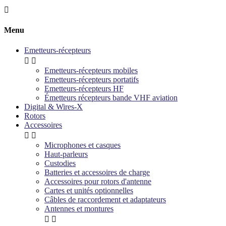

Menu
Emetteurs-récepteurs


Emetteurs-récepteurs mobiles
Emetteurs-récepteurs portatifs
Emetteurs-récepteurs HF
Émetteurs récepteurs bande VHF aviation
Digital & Wires-X
Rotors
Accessoires


Microphones et casques
Haut-parleurs
Custodies
Batteries et accessoires de charge
Accessoires pour rotors d'antenne
Cartes et unités optionnelles
Câbles de raccordement et adaptateurs
Antennes et montures

