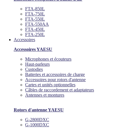
FTA-850L
FTA-750L
FTA-550L
FTA-550AA
FTA-450L
FTA-250L
Accessoires
Accessoires YAESU
Microphones et écouteurs
Haut-parleurs
Custodies
Batteries et accessoires de charge
Accessoires pour rotors d'antenne
Cartes et unités optionnelles
Câbles de raccordement et adaptateurs
Antennes et montures
Rotors d'antenne YAESU
G-2800DXC
G-1000DXC