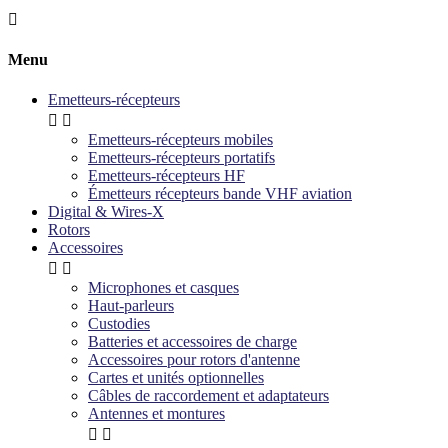

Menu
Emetteurs-récepteurs


Emetteurs-récepteurs mobiles
Emetteurs-récepteurs portatifs
Emetteurs-récepteurs HF
Émetteurs récepteurs bande VHF aviation
Digital & Wires-X
Rotors
Accessoires


Microphones et casques
Haut-parleurs
Custodies
Batteries et accessoires de charge
Accessoires pour rotors d'antenne
Cartes et unités optionnelles
Câbles de raccordement et adaptateurs
Antennes et montures

