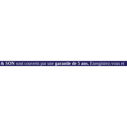
SY & SON
sont couverts par une
garantie de 5 ans.
Enregistrez-vous et