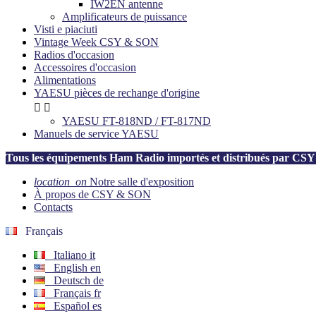
IW2EN antenne
Amplificateurs de puissance
Visti e piaciuti
Vintage Week CSY & SON
Radios d'occasion
Accessoires d'occasion
Alimentations
YAESU pièces de rechange d'origine


YAESU FT-818ND / FT-817ND
Manuels de service YAESU
Tous les équipements Ham Radio importés et distribués par C
location_on
Notre salle d'exposition
À propos de CSY & SON
Contacts
Français
Italiano
it
English
en
Deutsch
de
Français
fr
Español
es