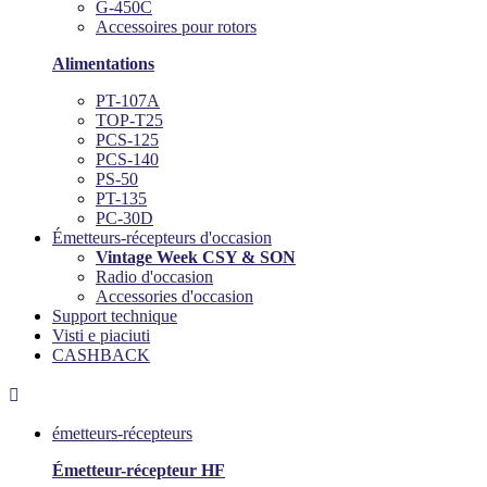
G-450C
Accessoires pour rotors
Alimentations
PT-107A
TOP-T25
PCS-125
PCS-140
PS-50
PT-135
PC-30D
Émetteurs-récepteurs d'occasion
Vintage Week CSY & SON
Radio d'occasion
Accessories d'occasion
Support technique
Visti e piaciuti
CASHBACK

émetteurs-récepteurs
Émetteur-récepteur HF