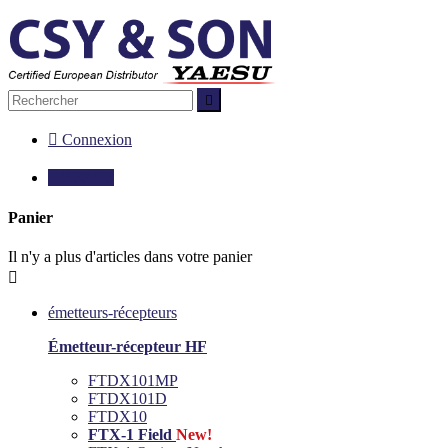


Connexion

0,00 €
0
Panier
Il n'y a plus d'articles dans votre panier

émetteurs-récepteurs
Émetteur-récepteur HF
FTDX101MP
FTDX101D
FTDX10
FTX-1 Field
New!