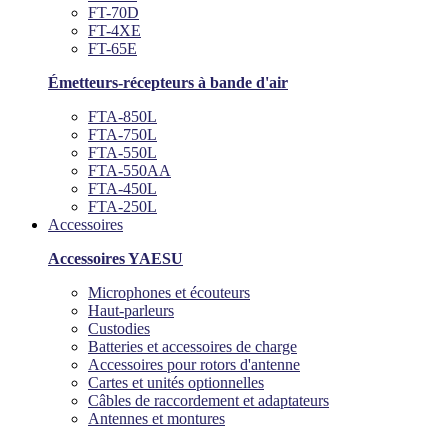
FT-70D
FT-4XE
FT-65E
Émetteurs-récepteurs à bande d'air
FTA-850L
FTA-750L
FTA-550L
FTA-550AA
FTA-450L
FTA-250L
Accessoires
Accessoires YAESU
Microphones et écouteurs
Haut-parleurs
Custodies
Batteries et accessoires de charge
Accessoires pour rotors d'antenne
Cartes et unités optionnelles
Câbles de raccordement et adaptateurs
Antennes et montures