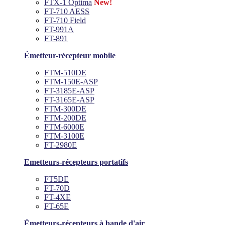
FTX-1 Optima
New!
FT-710 AESS
FT-710 Field
FT-991A
FT-891
Émetteur-récepteur mobile
FTM-510DE
FTM-150E-ASP
FT-3185E-ASP
FT-3165E-ASP
FTM-300DE
FTM-200DE
FTM-6000E
FTM-3100E
FT-2980E
Emetteurs-récepteurs portatifs
FT5DE
FT-70D
FT-4XE
FT-65E
Émetteurs-récepteurs à bande d'air