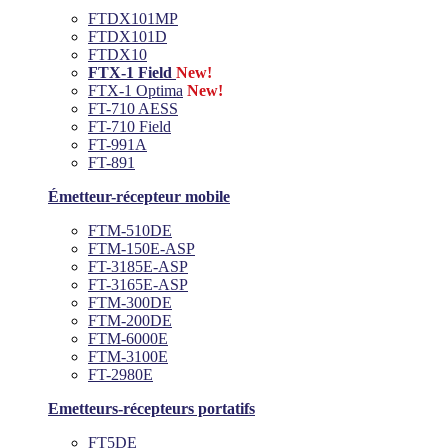
FTDX101MP
FTDX101D
FTDX10
FTX-1 Field
New!
FTX-1 Optima
New!
FT-710 AESS
FT-710 Field
FT-991A
FT-891
Émetteur-récepteur mobile
FTM-510DE
FTM-150E-ASP
FT-3185E-ASP
FT-3165E-ASP
FTM-300DE
FTM-200DE
FTM-6000E
FTM-3100E
FT-2980E
Emetteurs-récepteurs portatifs
FT5DE