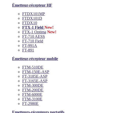
Émetteur-récepteur HF
FTDX101MP
FTDX101D
FTDX10
FTX-1 Field
New!
FTX-1 Optima
New!
FT-710 AESS
FT-710 Field
FT-991A
FT-891
Émetteur-récepteur mobile
FTM-510DE
FTM-150E-ASP
FT-3185E-ASP
FT-3165E-ASP
FTM-300DE
FTM-200DE
FTM-6000E
FTM-3100E
FT-2980E
Emetteurs-récepteurs portatifs