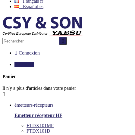
Français
fr
Español
es


Connexion

0,00 €
0
Panier
Il n'y a plus d'articles dans votre panier

émetteurs-récepteurs
Émetteur-récepteur HF
FTDX101MP
FTDX101D