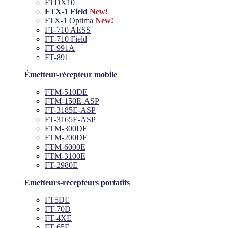
FTDX10
FTX-1 Field
New!
FTX-1 Optima
New!
FT-710 AESS
FT-710 Field
FT-991A
FT-891
Émetteur-récepteur mobile
FTM-510DE
FTM-150E-ASP
FT-3185E-ASP
FT-3165E-ASP
FTM-300DE
FTM-200DE
FTM-6000E
FTM-3100E
FT-2980E
Emetteurs-récepteurs portatifs
FT5DE
FT-70D
FT-4XE
FT-65E