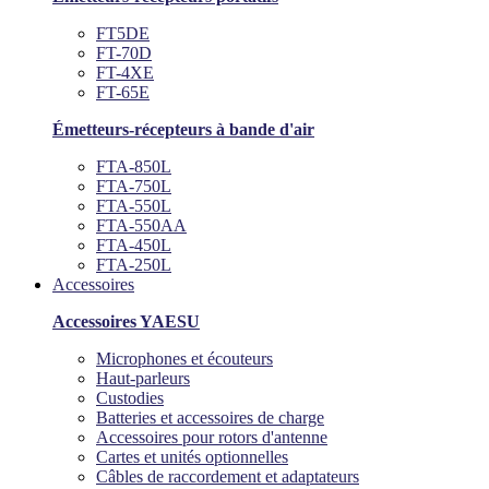
FT5DE
FT-70D
FT-4XE
FT-65E
Émetteurs-récepteurs à bande d'air
FTA-850L
FTA-750L
FTA-550L
FTA-550AA
FTA-450L
FTA-250L
Accessoires
Accessoires YAESU
Microphones et écouteurs
Haut-parleurs
Custodies
Batteries et accessoires de charge
Accessoires pour rotors d'antenne
Cartes et unités optionnelles
Câbles de raccordement et adaptateurs