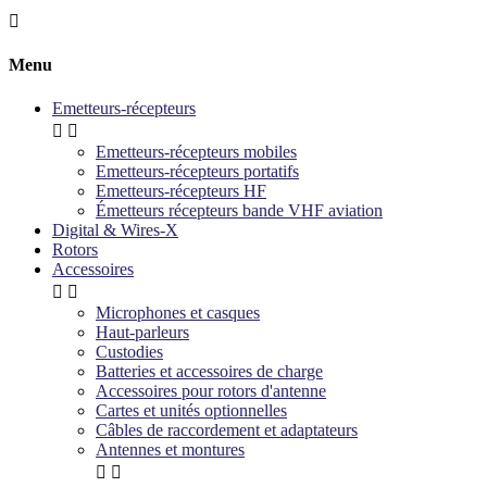

Menu
Emetteurs-récepteurs


Emetteurs-récepteurs mobiles
Emetteurs-récepteurs portatifs
Emetteurs-récepteurs HF
Émetteurs récepteurs bande VHF aviation
Digital & Wires-X
Rotors
Accessoires


Microphones et casques
Haut-parleurs
Custodies
Batteries et accessoires de charge
Accessoires pour rotors d'antenne
Cartes et unités optionnelles
Câbles de raccordement et adaptateurs
Antennes et montures

