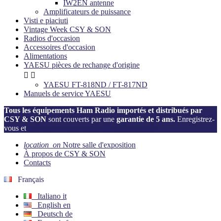
IW2EN antenne
Amplificateurs de puissance
Visti e piaciuti
Vintage Week CSY & SON
Radios d'occasion
Accessoires d'occasion
Alimentations
YAESU pièces de rechange d'origine


YAESU FT-818ND / FT-817ND
Manuels de service YAESU
Tous les équipements Ham Radio importés et distribués par
CSY & SON
sont couverts par une
garantie de 5 ans.
Enregistrez-
vous et
activez votre garantie dès maintenant!
location_on
Notre salle d'exposition
À propos de CSY & SON
Contacts
Français
Italiano
it
English
en
Deutsch
de