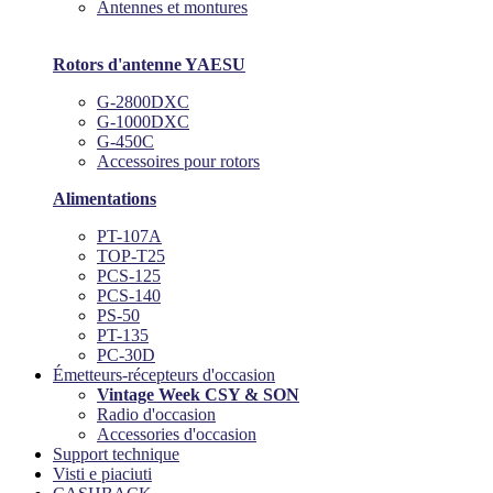
Antennes et montures
Rotors d'antenne YAESU
G-2800DXC
G-1000DXC
G-450C
Accessoires pour rotors
Alimentations
PT-107A
TOP-T25
PCS-125
PCS-140
PS-50
PT-135
PC-30D
Émetteurs-récepteurs d'occasion
Vintage Week CSY & SON
Radio d'occasion
Accessories d'occasion
Support technique
Visti e piaciuti