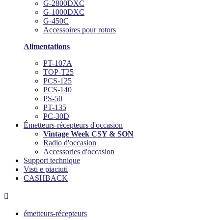
G-2800DXC
G-1000DXC
G-450C
Accessoires pour rotors
Alimentations
PT-107A
TOP-T25
PCS-125
PCS-140
PS-50
PT-135
PC-30D
Émetteurs-récepteurs d'occasion
Vintage Week CSY & SON
Radio d'occasion
Accessories d'occasion
Support technique
Visti e piaciuti
CASHBACK

émetteurs-récepteurs