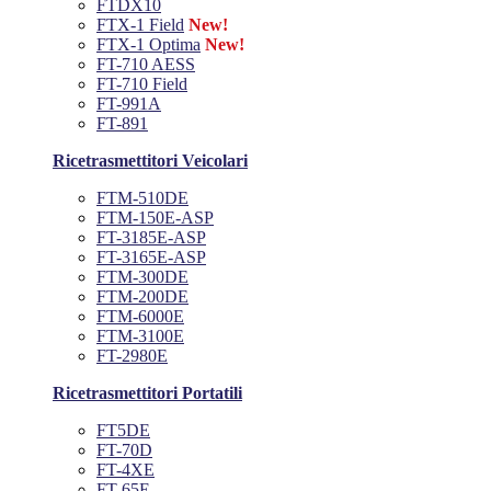
FTDX10
FTX-1 Field
New!
FTX-1 Optima
New!
FT-710 AESS
FT-710 Field
FT-991A
FT-891
Ricetrasmettitori Veicolari
FTM-510DE
FTM-150E-ASP
FT-3185E-ASP
FT-3165E-ASP
FTM-300DE
FTM-200DE
FTM-6000E
FTM-3100E
FT-2980E
Ricetrasmettitori Portatili
FT5DE
FT-70D
FT-4XE
FT-65E