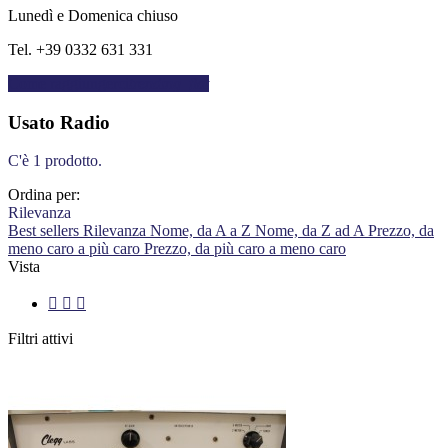
Lunedì e Domenica chiuso
Tel. +39 0332 631 331
Come raggiungerci
trending_flat
Usato Radio
C'è 1 prodotto.
Ordina per:
Rilevanza
Best sellers
Rilevanza
Nome, da A a Z
Nome, da Z ad A
Prezzo, da
meno caro a più caro
Prezzo, da più caro a meno caro
Vista



Filtri attivi