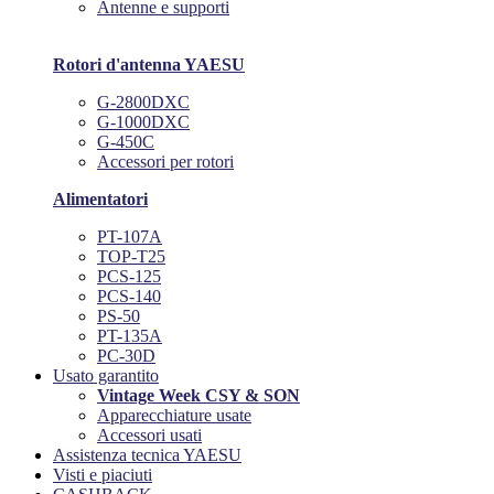
Antenne e supporti
Rotori d'antenna YAESU
G-2800DXC
G-1000DXC
G-450C
Accessori per rotori
Alimentatori
PT-107A
TOP-T25
PCS-125
PCS-140
PS-50
PT-135A
PC-30D
Usato garantito
Vintage Week CSY & SON
Apparecchiature usate
Accessori usati
Assistenza tecnica YAESU
Visti e piaciuti