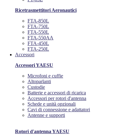
Ricetrasmettitori Aeronautici
FTA-850L
FTA-750L
FTA-550L
FTA-550AA
FTA-450L
FTA-250L
Accessori
Accessori YAESU
Microfoni e cuffie
Altoparlanti
Custodie
Batterie e accessori di ricarica
Accessori per rotori d'antenna
Schede e unità opzionali
Cavi di connessione e adattatori
Antenne e supporti
Rotori d'antenna YAESU