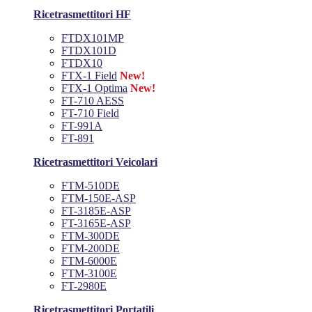
Ricetrasmettitori HF
FTDX101MP
FTDX101D
FTDX10
FTX-1 Field
New!
FTX-1 Optima
New!
FT-710 AESS
FT-710 Field
FT-991A
FT-891
Ricetrasmettitori Veicolari
FTM-510DE
FTM-150E-ASP
FT-3185E-ASP
FT-3165E-ASP
FTM-300DE
FTM-200DE
FTM-6000E
FTM-3100E
FT-2980E
Ricetrasmettitori Portatili