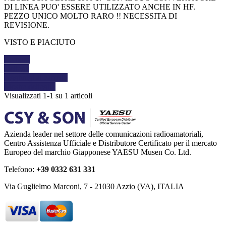
DI LINEA PUO' ESSERE UTILIZZATO ANCHE IN HF.
PEZZO UNICO MOLTO RARO !! NECESSITA DI
REVISIONE.
VISTO E PIACIUTO
Compra
Dettagli
Aggiungi al carrello
Mostra dettagli
Visualizzati 1-1 su 1 articoli
Azienda leader nel settore delle comunicazioni radioamatoriali,
Centro Assistenza Ufficiale e Distributore Certificato per il mercato
Europeo del marchio Giapponese YAESU Musen Co. Ltd.
Telefono:
+39 0332 631 331
Via Guglielmo Marconi, 7 - 21030 Azzio (VA), ITALIA