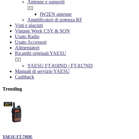
Antenne e supporti


IW2EN antenne
Amplificatori di potenza RF
Visti e piaciuti
Vintage Week CSY & SON
Usato Radio
Usato Accessori
Alimentatori
Ricambi originali YAESU


YAESU FT-818ND / FT-817ND
Manuali di servizio YAESU
Cashback
Trending
YAESU FT-70DE