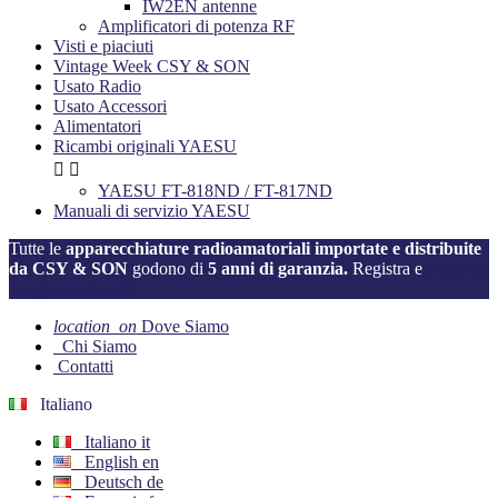
IW2EN antenne
Amplificatori di potenza RF
Visti e piaciuti
Vintage Week CSY & SON
Usato Radio
Usato Accessori
Alimentatori
Ricambi originali YAESU


YAESU FT-818ND / FT-817ND
Manuali di servizio YAESU
Tutte le
apparecchiature radioamatoriali importate e distribuite
da CSY & SON
godono di
5 anni di garanzia.
Registra e
attiva la
tua garanzia ora!
location_on
Dove Siamo
Chi Siamo
Contatti
Italiano
Italiano
it
English
en
Deutsch
de