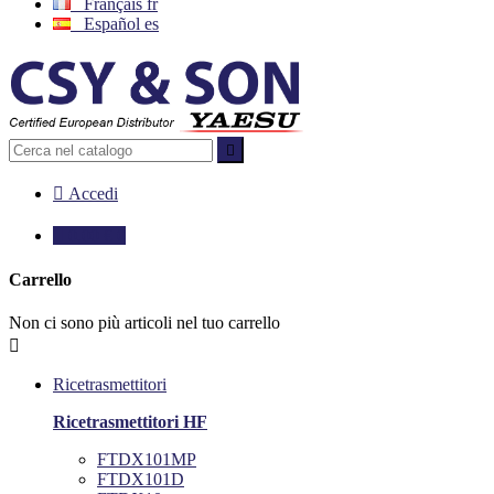
Français
fr
Español
es


Accedi

0,00 €
0
Carrello
Non ci sono più articoli nel tuo carrello

Ricetrasmettitori
Ricetrasmettitori HF
FTDX101MP
FTDX101D