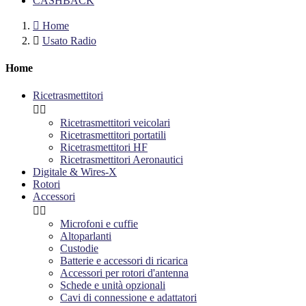
CASHBACK

Home

Usato Radio
Home
Ricetrasmettitori


Ricetrasmettitori veicolari
Ricetrasmettitori portatili
Ricetrasmettitori HF
Ricetrasmettitori Aeronautici
Digitale & Wires-X
Rotori
Accessori


Microfoni e cuffie
Altoparlanti
Custodie
Batterie e accessori di ricarica
Accessori per rotori d'antenna
Schede e unità opzionali
Cavi di connessione e adattatori