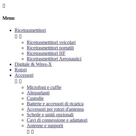

Menu
Ricetrasmettitori


Ricetrasmettitori veicolari
Ricetrasmettitori portatili
Ricetrasmettitori HF
Ricetrasmettitori Aeronautici
Digitale & Wires-X
Rotori
Accessori


Microfoni e cuffie
Altoparlanti
Custodie
Batterie e accessori di ricarica
Accessori per rotori d'antenna
Schede e unità opzionali
Cavi di connessione e adattatori
Antenne e supporti

