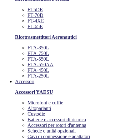
FT5DE
FT-70D
FT-4XE
FT-65E
Ricetrasmettitori Aeronautici
FTA-850L
FTA-750L
FTA-550L
FTA-550AA
FTA-450L
FTA-250L
Accessori
Accessori YAESU
Microfoni e cuffie
Altoparlanti
Custodie
Batterie e accessori di ricarica
Accessori per rotori d'antenna
Schede e unità opzionali
Cavi di connessione e adattatori