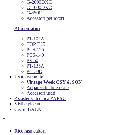
G-2800DXC
G-1000DXC
G-450C
Accessori per rotori
Alimentatori
PT-107A
TOP-T25
PCS-125
PCS-140
PS-50
PT-135A
PC-30D
Usato garantito
Vintage Week CSY & SON
Apparecchiature usate
Accessori usati
Assistenza tecnica YAESU
Visti e piaciuti
CASHBACK

Ricetrasmettitori