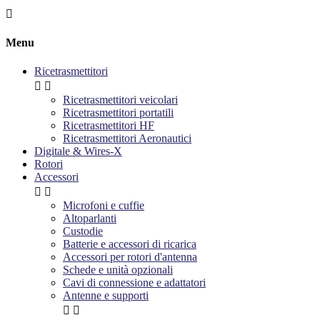

Menu
Ricetrasmettitori


Ricetrasmettitori veicolari
Ricetrasmettitori portatili
Ricetrasmettitori HF
Ricetrasmettitori Aeronautici
Digitale & Wires-X
Rotori
Accessori


Microfoni e cuffie
Altoparlanti
Custodie
Batterie e accessori di ricarica
Accessori per rotori d'antenna
Schede e unità opzionali
Cavi di connessione e adattatori
Antenne e supporti

