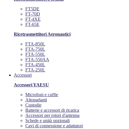
FT5DE
FT-70D
FT-4XE
FT-65E
Ricetrasmettitori Aeronautici
FTA-850L
FTA-750L
FTA-550L
FTA-550AA
FTA-450L
FTA-250L
Accessori
Accessori YAESU
Microfoni e cuffie
Altoparlanti
Custodie
Batterie e accessori di ricarica
Accessori per rotori d'antenna
Schede e unità opzionali
Cavi di connessione e adattatori