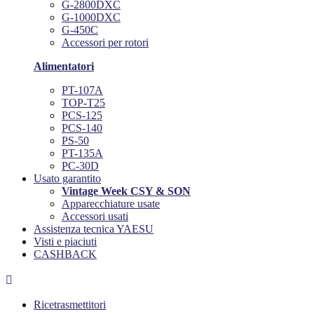
G-2800DXC
G-1000DXC
G-450C
Accessori per rotori
Alimentatori
PT-107A
TOP-T25
PCS-125
PCS-140
PS-50
PT-135A
PC-30D
Usato garantito
Vintage Week CSY & SON
Apparecchiature usate
Accessori usati
Assistenza tecnica YAESU
Visti e piaciuti
CASHBACK

Ricetrasmettitori