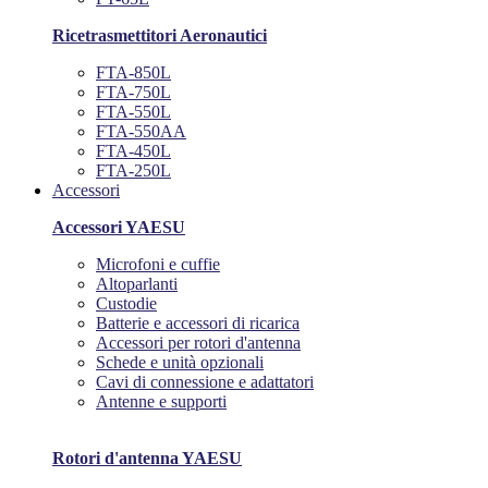
Ricetrasmettitori Aeronautici
FTA-850L
FTA-750L
FTA-550L
FTA-550AA
FTA-450L
FTA-250L
Accessori
Accessori YAESU
Microfoni e cuffie
Altoparlanti
Custodie
Batterie e accessori di ricarica
Accessori per rotori d'antenna
Schede e unità opzionali
Cavi di connessione e adattatori
Antenne e supporti
Rotori d'antenna YAESU