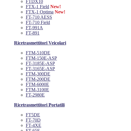
FTDX10
FTX-1 Field
New!
FTX-1 Optima
New!
FT-710 AESS
FT-710 Field
FT-991A
FT-891
Ricetrasmettitori Veicolari
FTM-510DE
FTM-150E-ASP
FT-3185E-ASP
FT-3165E-ASP
FTM-300DE
FTM-200DE
FTM-6000E
FTM-3100E
FT-2980E
Ricetrasmettitori Portatili
FT5DE
FT-70D
FT-4XE
FT-65E