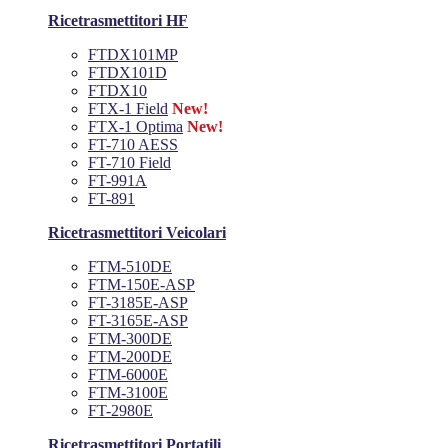
Ricetrasmettitori HF
FTDX101MP
FTDX101D
FTDX10
FTX-1 Field
New!
FTX-1 Optima
New!
FT-710 AESS
FT-710 Field
FT-991A
FT-891
Ricetrasmettitori Veicolari
FTM-510DE
FTM-150E-ASP
FT-3185E-ASP
FT-3165E-ASP
FTM-300DE
FTM-200DE
FTM-6000E
FTM-3100E
FT-2980E
Ricetrasmettitori Portatili