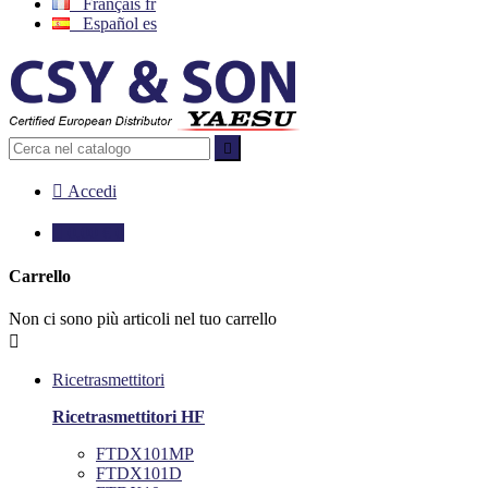
Français
fr
Español
es


Accedi

0,00 €
0
Carrello
Non ci sono più articoli nel tuo carrello

Ricetrasmettitori
Ricetrasmettitori HF
FTDX101MP
FTDX101D