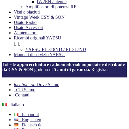
IW2EN antenne
Amplificatori di potenza RF
Visti e piaciuti
Vintage Week CSY & SON
Usato Radio
Usato Accessori
Alimentatori
Ricambi originali YAESU


YAESU FT-818ND / FT-817ND
Manuali di servizio YAESU
Tutte le
apparecchiature radioamatoriali importate e distribuite
da CSY & SON
godono di
5 anni di garanzia.
Registra e
attiva la
tua garanzia ora!
location_on
Dove Siamo
Chi Siamo
Contatti
Italiano
Italiano
it
English
en
Deutsch
de