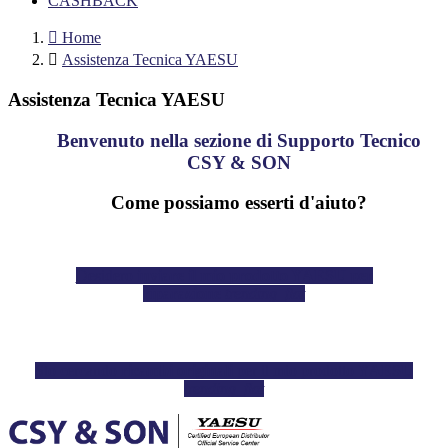
CASHBACK

Home

Assistenza Tecnica YAESU
Assistenza Tecnica YAESU
Benvenuto nella sezione di Supporto Tecnico
CSY & SON
Come possiamo esserti d'aiuto?
Desidero
inviare il mio prodotto YAESU per
riparazione
trending_flat
Sto cercando
ricambi originali
per il mio prodotto
YAESU
trending_flat