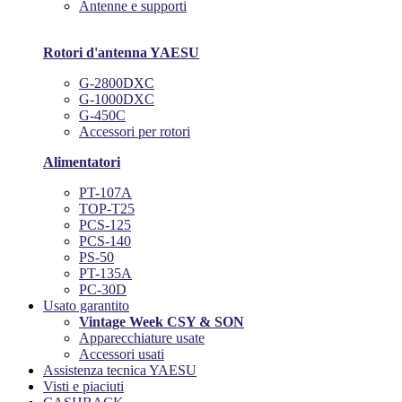
Antenne e supporti
Rotori d'antenna YAESU
G-2800DXC
G-1000DXC
G-450C
Accessori per rotori
Alimentatori
PT-107A
TOP-T25
PCS-125
PCS-140
PS-50
PT-135A
PC-30D
Usato garantito
Vintage Week CSY & SON
Apparecchiature usate
Accessori usati
Assistenza tecnica YAESU
Visti e piaciuti