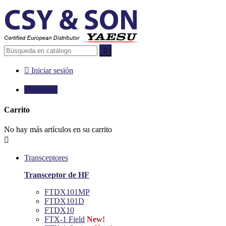


Iniciar sesión

0,00 €
0
Carrito
No hay más artículos en su carrito

Transceptores
Transceptor de HF
FTDX101MP
FTDX101D
FTDX10
FTX-1 Field
New!