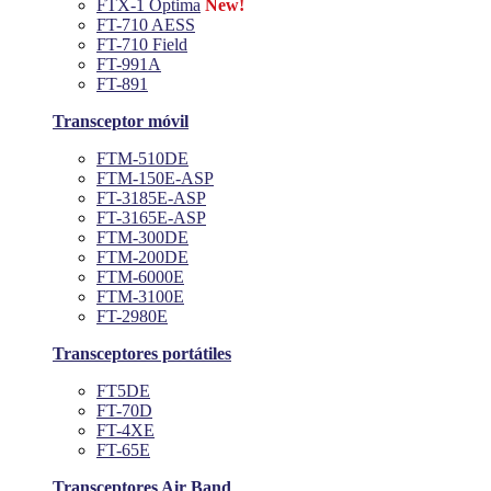
FTX-1 Optima
New!
FT-710 AESS
FT-710 Field
FT-991A
FT-891
Transceptor móvil
FTM-510DE
FTM-150E-ASP
FT-3185E-ASP
FT-3165E-ASP
FTM-300DE
FTM-200DE
FTM-6000E
FTM-3100E
FT-2980E
Transceptores portátiles
FT5DE
FT-70D
FT-4XE
FT-65E
Transceptores Air Band