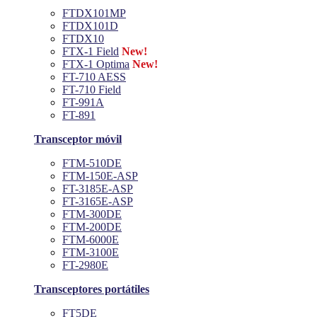
FTDX101MP
FTDX101D
FTDX10
FTX-1 Field
New!
FTX-1 Optima
New!
FT-710 AESS
FT-710 Field
FT-991A
FT-891
Transceptor móvil
FTM-510DE
FTM-150E-ASP
FT-3185E-ASP
FT-3165E-ASP
FTM-300DE
FTM-200DE
FTM-6000E
FTM-3100E
FT-2980E
Transceptores portátiles
FT5DE