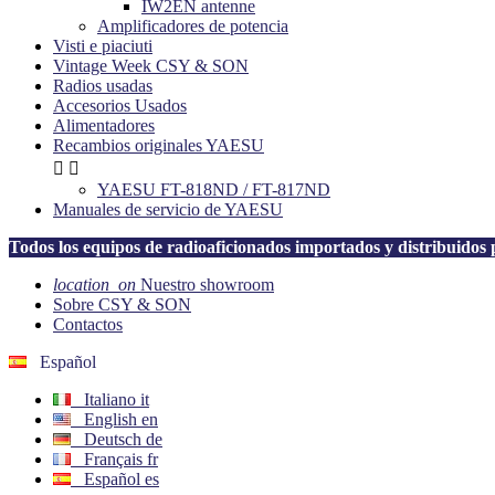
IW2EN antenne
Amplificadores de potencia
Visti e piaciuti
Vintage Week CSY & SON
Radios usadas
Accesorios Usados
Alimentadores
Recambios originales YAESU


YAESU FT-818ND / FT-817ND
Manuales de servicio de YAESU
Todos los equipos de radioaficionados importados y distribuid
location_on
Nuestro showroom
Sobre CSY & SON
Contactos
Español
Italiano
it
English
en
Deutsch
de
Français
fr
Español
es