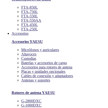
FTA-850L
FTA-750L
FTA-550L
FTA-550AA
FTA-450L
FTA-250L
Accesorios
Accesorios YAESU
Micrófonos y auriculares
Altavoces
Custodias
Baterías y accesorios de carga
Accesorios para rotores de antena
Placas y unidades opcionales
Cables de conexión y adaptadores
Antenas y soportes
Rotores de antena YAESU
G-2800DXC
G-1000DXC