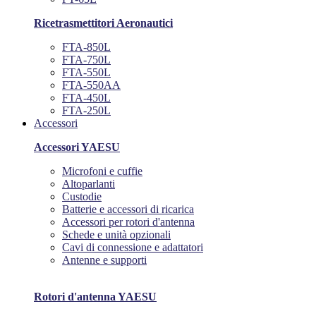
Ricetrasmettitori Aeronautici
FTA-850L
FTA-750L
FTA-550L
FTA-550AA
FTA-450L
FTA-250L
Accessori
Accessori YAESU
Microfoni e cuffie
Altoparlanti
Custodie
Batterie e accessori di ricarica
Accessori per rotori d'antenna
Schede e unità opzionali
Cavi di connessione e adattatori
Antenne e supporti
Rotori d'antenna YAESU