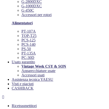
G-2800DXC
G-1000DXC
G-450C
Accessori per rotori
Alimentatori
PT-107A
TOP-T25
PCS-125
PCS-140
PS-50
PT-135A
PC-30D
Usato garantito
Vintage Week CSY & SON
Apparecchiature usate
Accessori usati
Assistenza tecnica YAESU
Visti e piaciuti
CASHBACK

Ricetrasmettitori