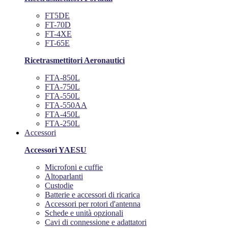
FT5DE
FT-70D
FT-4XE
FT-65E
Ricetrasmettitori Aeronautici
FTA-850L
FTA-750L
FTA-550L
FTA-550AA
FTA-450L
FTA-250L
Accessori
Accessori YAESU
Microfoni e cuffie
Altoparlanti
Custodie
Batterie e accessori di ricarica
Accessori per rotori d'antenna
Schede e unità opzionali
Cavi di connessione e adattatori