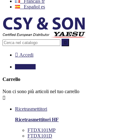
Français
fr
Español
es


Accedi

0,00 €
0
Carrello
Non ci sono più articoli nel tuo carrello

Ricetrasmettitori
Ricetrasmettitori HF
FTDX101MP
FTDX101D