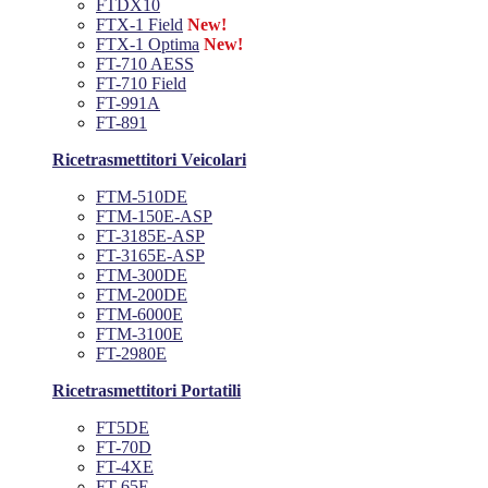
FTDX10
FTX-1 Field
New!
FTX-1 Optima
New!
FT-710 AESS
FT-710 Field
FT-991A
FT-891
Ricetrasmettitori Veicolari
FTM-510DE
FTM-150E-ASP
FT-3185E-ASP
FT-3165E-ASP
FTM-300DE
FTM-200DE
FTM-6000E
FTM-3100E
FT-2980E
Ricetrasmettitori Portatili
FT5DE
FT-70D
FT-4XE
FT-65E