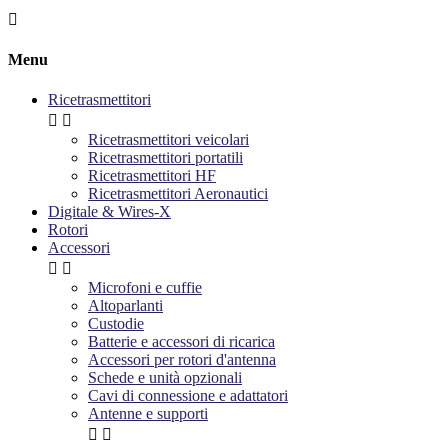

Menu
Ricetrasmettitori


Ricetrasmettitori veicolari
Ricetrasmettitori portatili
Ricetrasmettitori HF
Ricetrasmettitori Aeronautici
Digitale & Wires-X
Rotori
Accessori


Microfoni e cuffie
Altoparlanti
Custodie
Batterie e accessori di ricarica
Accessori per rotori d'antenna
Schede e unità opzionali
Cavi di connessione e adattatori
Antenne e supporti

