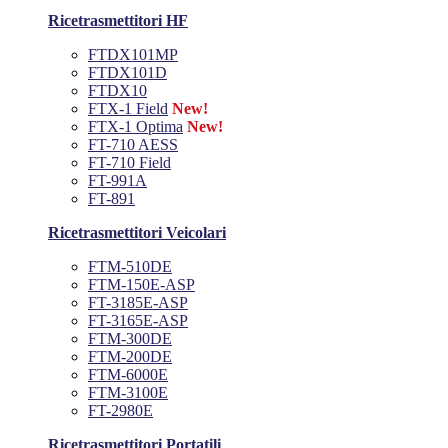
Ricetrasmettitori HF
FTDX101MP
FTDX101D
FTDX10
FTX-1 Field
New!
FTX-1 Optima
New!
FT-710 AESS
FT-710 Field
FT-991A
FT-891
Ricetrasmettitori Veicolari
FTM-510DE
FTM-150E-ASP
FT-3185E-ASP
FT-3165E-ASP
FTM-300DE
FTM-200DE
FTM-6000E
FTM-3100E
FT-2980E
Ricetrasmettitori Portatili