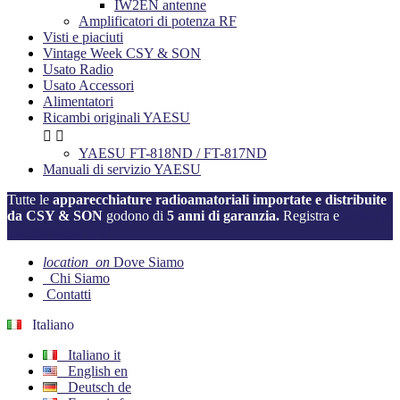
IW2EN antenne
Amplificatori di potenza RF
Visti e piaciuti
Vintage Week CSY & SON
Usato Radio
Usato Accessori
Alimentatori
Ricambi originali YAESU


YAESU FT-818ND / FT-817ND
Manuali di servizio YAESU
Tutte le
apparecchiature radioamatoriali importate e distribuite
da CSY & SON
godono di
5 anni di garanzia.
Registra e
attiva la
tua garanzia ora!
location_on
Dove Siamo
Chi Siamo
Contatti
Italiano
Italiano
it
English
en
Deutsch
de