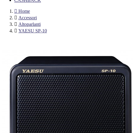
CASHBACK

Home

Accessori

Altoparlanti

YAESU SP-10