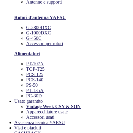
Antenne e supporti
Rotori d'antenna YAESU
G-2800DXC
G-1000DXC
G-450C
Accessori per rotori
Alimentatori
PT-107A
TOP-T25
PCS-125
PCS-140
PS-50
PT-135A
PC-30D
Usato garantito
Vintage Week CSY & SON
Apparecchiature usate
Accessori usati
Assistenza tecnica YAESU
Visti e piaciuti