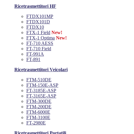
Ricetrasmettitori HF
FTDX101MP
FTDX101D
FTDX10
FTX-1 Field
New!
FTX-1 Optima
New!
FT-710 AESS
FT-710 Field
FT-991A
FT-891
Ricetrasmettitori Veicolari
FTM-510DE
FTM-150E-ASP
FT-3185E-ASP
FT-3165E-ASP
FTM-300DE
FTM-200DE
FTM-6000E
FTM-3100E
FT-2980E
Ricetrasmettitori Portatili