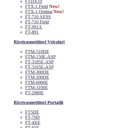
FTDX10
FTX-1 Field
New!
FTX-1 Optima
New!
FT-710 AESS
FT-710 Field
FT-991A
FT-891
Ricetrasmettitori Veicolari
FTM-510DE
FTM-150E-ASP
FT-3185E-ASP
FT-3165E-ASP
FTM-300DE
FTM-200DE
FTM-6000E
FTM-3100E
FT-2980E
Ricetrasmettitori Portatili
FT5DE
FT-70D
FT-4XE
FT-65E