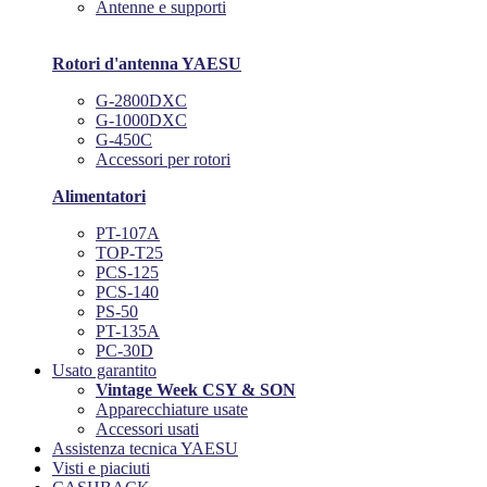
Antenne e supporti
Rotori d'antenna YAESU
G-2800DXC
G-1000DXC
G-450C
Accessori per rotori
Alimentatori
PT-107A
TOP-T25
PCS-125
PCS-140
PS-50
PT-135A
PC-30D
Usato garantito
Vintage Week CSY & SON
Apparecchiature usate
Accessori usati
Assistenza tecnica YAESU
Visti e piaciuti