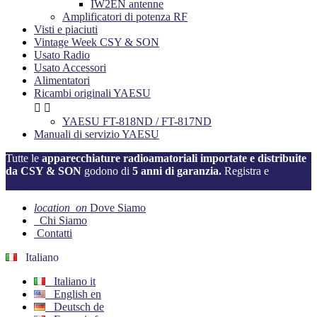
IW2EN antenne
Amplificatori di potenza RF
Visti e piaciuti
Vintage Week CSY & SON
Usato Radio
Usato Accessori
Alimentatori
Ricambi originali YAESU


YAESU FT-818ND / FT-817ND
Manuali di servizio YAESU
Tutte le
apparecchiature radioamatoriali importate e distribuite
da CSY & SON
godono di
5 anni di garanzia.
Registra e
attiva la
tua garanzia ora!
location_on
Dove Siamo
Chi Siamo
Contatti
Italiano
Italiano
it
English
en
Deutsch
de