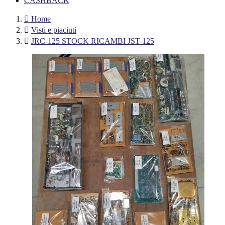
CASHBACK

Home

Visti e piaciuti

JRC-125 STOCK RICAMBI JST-125