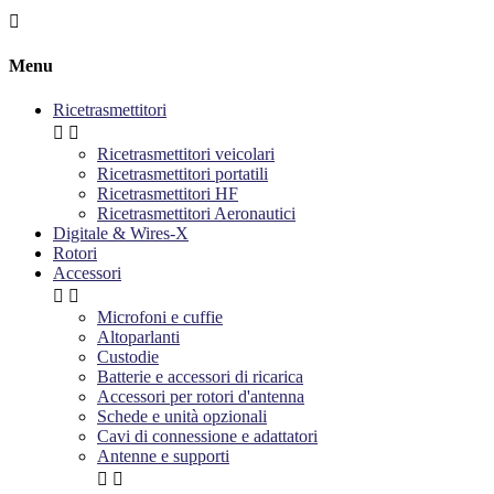

Menu
Ricetrasmettitori


Ricetrasmettitori veicolari
Ricetrasmettitori portatili
Ricetrasmettitori HF
Ricetrasmettitori Aeronautici
Digitale & Wires-X
Rotori
Accessori


Microfoni e cuffie
Altoparlanti
Custodie
Batterie e accessori di ricarica
Accessori per rotori d'antenna
Schede e unità opzionali
Cavi di connessione e adattatori
Antenne e supporti

