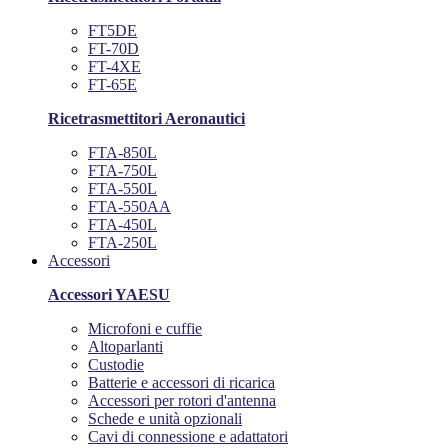
FT5DE
FT-70D
FT-4XE
FT-65E
Ricetrasmettitori Aeronautici
FTA-850L
FTA-750L
FTA-550L
FTA-550AA
FTA-450L
FTA-250L
Accessori
Accessori YAESU
Microfoni e cuffie
Altoparlanti
Custodie
Batterie e accessori di ricarica
Accessori per rotori d'antenna
Schede e unità opzionali
Cavi di connessione e adattatori