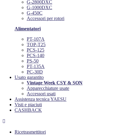
G-2800DXC
G-1000DXC
G-450C
Accessori per rotori
Alimentatori
PT-107A
TOP-T25
PCS-125
PCS-140
PS-50
PT-135A
PC-30D
Usato garantito
Vintage Week CSY & SON
Apparecchiature usate
Accessori usati
Assistenza tecnica YAESU
Visti e piaciuti
CASHBACK

Ricetrasmettitori