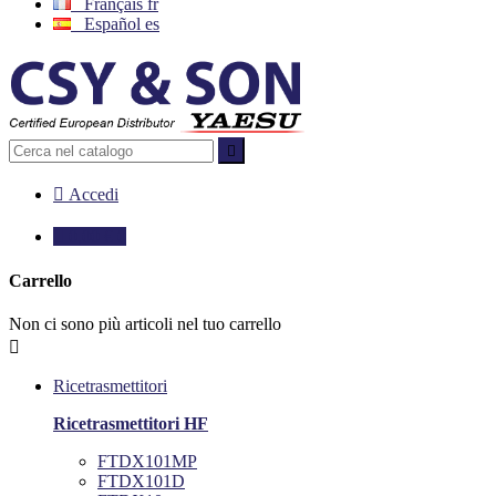
Français
fr
Español
es


Accedi

0,00 €
0
Carrello
Non ci sono più articoli nel tuo carrello

Ricetrasmettitori
Ricetrasmettitori HF
FTDX101MP
FTDX101D