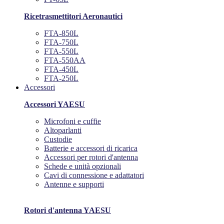
Ricetrasmettitori Aeronautici
FTA-850L
FTA-750L
FTA-550L
FTA-550AA
FTA-450L
FTA-250L
Accessori
Accessori YAESU
Microfoni e cuffie
Altoparlanti
Custodie
Batterie e accessori di ricarica
Accessori per rotori d'antenna
Schede e unità opzionali
Cavi di connessione e adattatori
Antenne e supporti
Rotori d'antenna YAESU