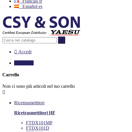
Français
fr
Español
es


Accedi

0,00 €
0
Carrello
Non ci sono più articoli nel tuo carrello

Ricetrasmettitori
Ricetrasmettitori HF
FTDX101MP
FTDX101D