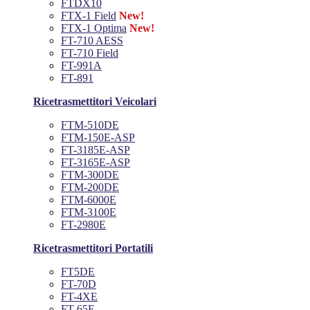
FTDX10
FTX-1 Field
New!
FTX-1 Optima
New!
FT-710 AESS
FT-710 Field
FT-991A
FT-891
Ricetrasmettitori Veicolari
FTM-510DE
FTM-150E-ASP
FT-3185E-ASP
FT-3165E-ASP
FTM-300DE
FTM-200DE
FTM-6000E
FTM-3100E
FT-2980E
Ricetrasmettitori Portatili
FT5DE
FT-70D
FT-4XE
FT-65E