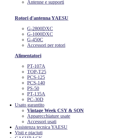
Antenne e supporti
Rotori d'antenna YAESU
G-2800DXC
G-1000DXC
G-450C
Accessori per rotori
Alimentatori
PT-107A
TOP-T25
PCS-125
PCS-140
PS-50
PT-135A
PC-30D
Usato garantito
Vintage Week CSY & SON
Apparecchiature usate
Accessori usati
Assistenza tecnica YAESU
Visti e piaciuti