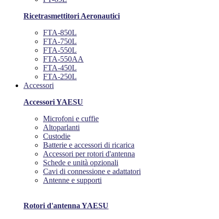
Ricetrasmettitori Aeronautici
FTA-850L
FTA-750L
FTA-550L
FTA-550AA
FTA-450L
FTA-250L
Accessori
Accessori YAESU
Microfoni e cuffie
Altoparlanti
Custodie
Batterie e accessori di ricarica
Accessori per rotori d'antenna
Schede e unità opzionali
Cavi di connessione e adattatori
Antenne e supporti
Rotori d'antenna YAESU