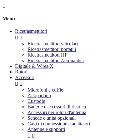

Menu
Ricetrasmettitori


Ricetrasmettitori veicolari
Ricetrasmettitori portatili
Ricetrasmettitori HF
Ricetrasmettitori Aeronautici
Digitale & Wires-X
Rotori
Accessori


Microfoni e cuffie
Altoparlanti
Custodie
Batterie e accessori di ricarica
Accessori per rotori d'antenna
Schede e unità opzionali
Cavi di connessione e adattatori
Antenne e supporti

