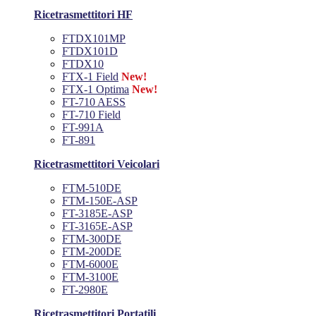
Ricetrasmettitori HF
FTDX101MP
FTDX101D
FTDX10
FTX-1 Field
New!
FTX-1 Optima
New!
FT-710 AESS
FT-710 Field
FT-991A
FT-891
Ricetrasmettitori Veicolari
FTM-510DE
FTM-150E-ASP
FT-3185E-ASP
FT-3165E-ASP
FTM-300DE
FTM-200DE
FTM-6000E
FTM-3100E
FT-2980E
Ricetrasmettitori Portatili