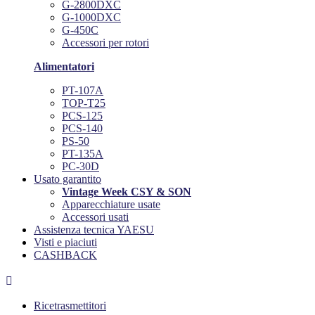
G-2800DXC
G-1000DXC
G-450C
Accessori per rotori
Alimentatori
PT-107A
TOP-T25
PCS-125
PCS-140
PS-50
PT-135A
PC-30D
Usato garantito
Vintage Week CSY & SON
Apparecchiature usate
Accessori usati
Assistenza tecnica YAESU
Visti e piaciuti
CASHBACK

Ricetrasmettitori