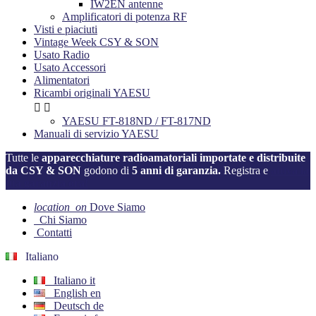
IW2EN antenne
Amplificatori di potenza RF
Visti e piaciuti
Vintage Week CSY & SON
Usato Radio
Usato Accessori
Alimentatori
Ricambi originali YAESU


YAESU FT-818ND / FT-817ND
Manuali di servizio YAESU
Tutte le
apparecchiature radioamatoriali importate e distribuite
da CSY & SON
godono di
5 anni di garanzia.
Registra e
attiva la
tua garanzia ora!
location_on
Dove Siamo
Chi Siamo
Contatti
Italiano
Italiano
it
English
en
Deutsch
de