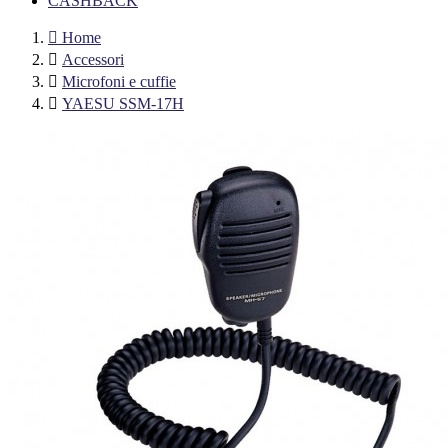
CASHBACK

Home

Accessori

Microfoni e cuffie

YAESU SSM-17H