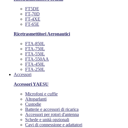
FT5DE
FT-70D
FT-4XE
FT-65E
Ricetrasmettitori Aeronautici
FTA-850L
FTA-750L
FTA-550L
FTA-550AA
FTA-450L
FTA-250L
Accessori
Accessori YAESU
Microfoni e cuffie
Altoparlanti
Custodie
Batterie e accessori di ricarica
Accessori per rotori d'antenna
Schede e unità opzionali
Cavi di connessione e adattatori