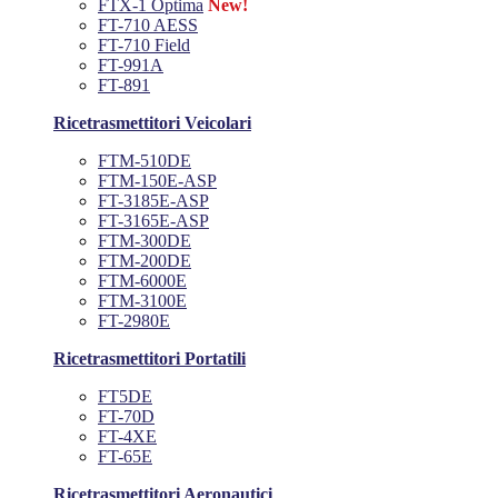
FTX-1 Optima
New!
FT-710 AESS
FT-710 Field
FT-991A
FT-891
Ricetrasmettitori Veicolari
FTM-510DE
FTM-150E-ASP
FT-3185E-ASP
FT-3165E-ASP
FTM-300DE
FTM-200DE
FTM-6000E
FTM-3100E
FT-2980E
Ricetrasmettitori Portatili
FT5DE
FT-70D
FT-4XE
FT-65E
Ricetrasmettitori Aeronautici