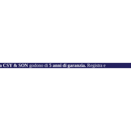
e da CSY & SON
godono di
5 anni di garanzia.
Registra e
attiva la tu