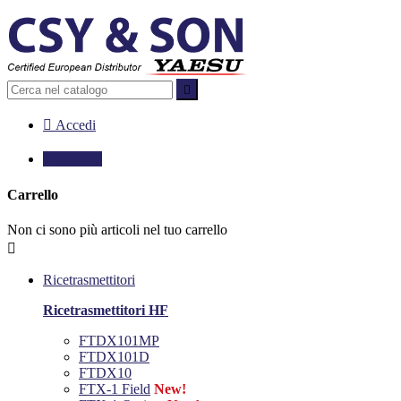


Accedi

0,00 €
0
Carrello
Non ci sono più articoli nel tuo carrello

Ricetrasmettitori
Ricetrasmettitori HF
FTDX101MP
FTDX101D
FTDX10
FTX-1 Field
New!