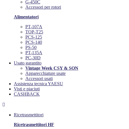
G-450C
Accessori per rotori
Alimentatori
PT-107A
TOP-T25
PCS-125
PCS-140
PS-50
PT-135A
PC-30D
Usato garantito
Vintage Week CSY & SON
Apparecchiature usate
Accessori usati
Assistenza tecnica YAESU
Visti e piaciuti
CASHBACK

Ricetrasmettitori
Ricetrasmettitori HF