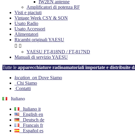
IW2EN antenne
Amplificatori di potenza RF
Visti e piaciuti
Vintage Week CSY & SON
Usato Radio
Usato Accessori
Alimentatori
Ricambi originali YAESU


YAESU FT-818ND / FT-817ND
Manuali di servizio YAESU
Tutte le
apparecchiature radioamatoriali importate e distribuit
location_on
Dove Siamo
Chi Siamo
Contatti
Italiano
Italiano
it
English
en
Deutsch
de
Français
fr
Español
es