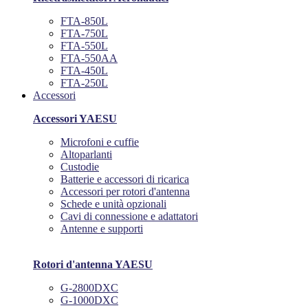
FTA-850L
FTA-750L
FTA-550L
FTA-550AA
FTA-450L
FTA-250L
Accessori
Accessori YAESU
Microfoni e cuffie
Altoparlanti
Custodie
Batterie e accessori di ricarica
Accessori per rotori d'antenna
Schede e unità opzionali
Cavi di connessione e adattatori
Antenne e supporti
Rotori d'antenna YAESU
G-2800DXC
G-1000DXC