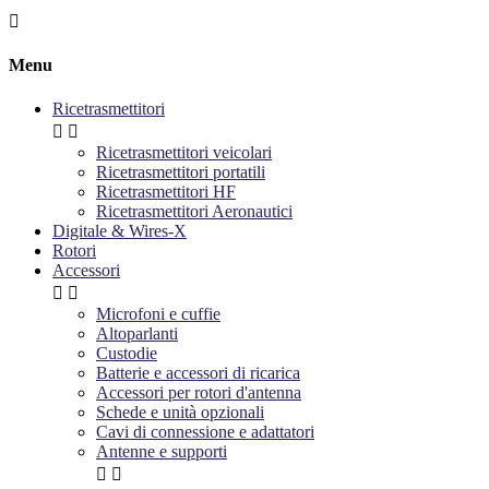

Menu
Ricetrasmettitori


Ricetrasmettitori veicolari
Ricetrasmettitori portatili
Ricetrasmettitori HF
Ricetrasmettitori Aeronautici
Digitale & Wires-X
Rotori
Accessori


Microfoni e cuffie
Altoparlanti
Custodie
Batterie e accessori di ricarica
Accessori per rotori d'antenna
Schede e unità opzionali
Cavi di connessione e adattatori
Antenne e supporti

