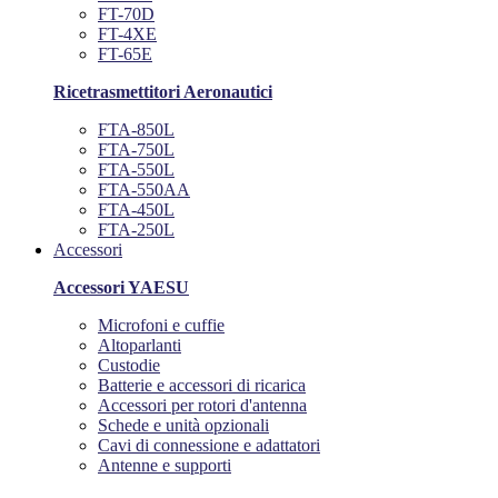
FT-70D
FT-4XE
FT-65E
Ricetrasmettitori Aeronautici
FTA-850L
FTA-750L
FTA-550L
FTA-550AA
FTA-450L
FTA-250L
Accessori
Accessori YAESU
Microfoni e cuffie
Altoparlanti
Custodie
Batterie e accessori di ricarica
Accessori per rotori d'antenna
Schede e unità opzionali
Cavi di connessione e adattatori
Antenne e supporti