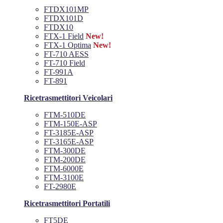
FTDX101MP
FTDX101D
FTDX10
FTX-1 Field
New!
FTX-1 Optima
New!
FT-710 AESS
FT-710 Field
FT-991A
FT-891
Ricetrasmettitori Veicolari
FTM-510DE
FTM-150E-ASP
FT-3185E-ASP
FT-3165E-ASP
FTM-300DE
FTM-200DE
FTM-6000E
FTM-3100E
FT-2980E
Ricetrasmettitori Portatili
FT5DE