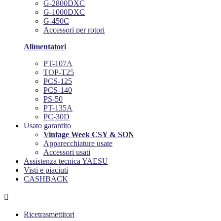
G-2800DXC
G-1000DXC
G-450C
Accessori per rotori
Alimentatori
PT-107A
TOP-T25
PCS-125
PCS-140
PS-50
PT-135A
PC-30D
Usato garantito
Vintage Week CSY & SON
Apparecchiature usate
Accessori usati
Assistenza tecnica YAESU
Visti e piaciuti
CASHBACK

Ricetrasmettitori