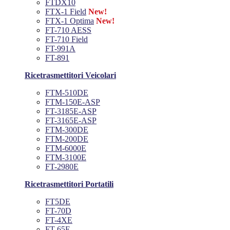
FTDX10
FTX-1 Field
New!
FTX-1 Optima
New!
FT-710 AESS
FT-710 Field
FT-991A
FT-891
Ricetrasmettitori Veicolari
FTM-510DE
FTM-150E-ASP
FT-3185E-ASP
FT-3165E-ASP
FTM-300DE
FTM-200DE
FTM-6000E
FTM-3100E
FT-2980E
Ricetrasmettitori Portatili
FT5DE
FT-70D
FT-4XE
FT-65E