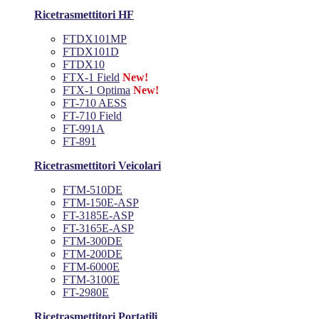
Ricetrasmettitori HF
FTDX101MP
FTDX101D
FTDX10
FTX-1 Field
New!
FTX-1 Optima
New!
FT-710 AESS
FT-710 Field
FT-991A
FT-891
Ricetrasmettitori Veicolari
FTM-510DE
FTM-150E-ASP
FT-3185E-ASP
FT-3165E-ASP
FTM-300DE
FTM-200DE
FTM-6000E
FTM-3100E
FT-2980E
Ricetrasmettitori Portatili