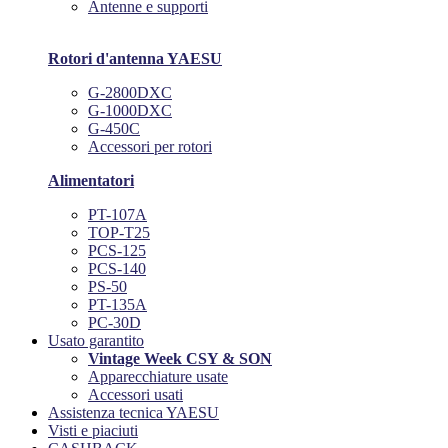
Antenne e supporti
Rotori d'antenna YAESU
G-2800DXC
G-1000DXC
G-450C
Accessori per rotori
Alimentatori
PT-107A
TOP-T25
PCS-125
PCS-140
PS-50
PT-135A
PC-30D
Usato garantito
Vintage Week CSY & SON
Apparecchiature usate
Accessori usati
Assistenza tecnica YAESU
Visti e piaciuti