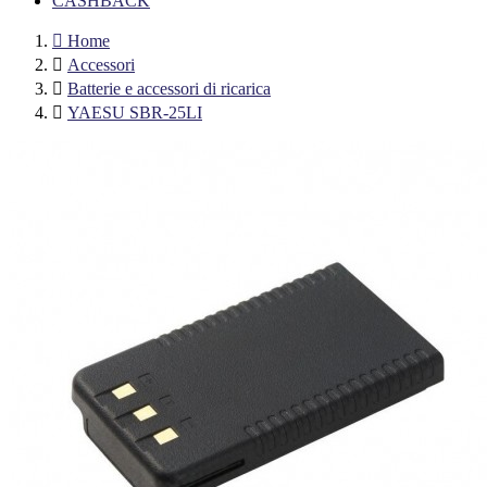
CASHBACK

Home

Accessori

Batterie e accessori di ricarica

YAESU SBR-25LI