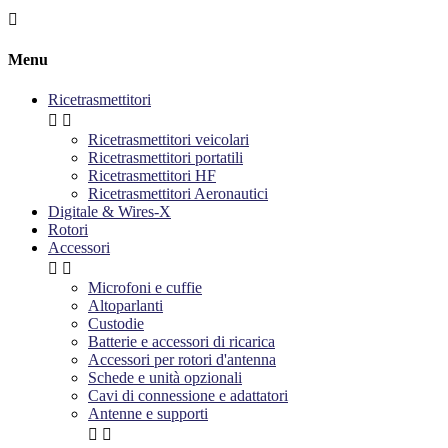

Menu
Ricetrasmettitori


Ricetrasmettitori veicolari
Ricetrasmettitori portatili
Ricetrasmettitori HF
Ricetrasmettitori Aeronautici
Digitale & Wires-X
Rotori
Accessori


Microfoni e cuffie
Altoparlanti
Custodie
Batterie e accessori di ricarica
Accessori per rotori d'antenna
Schede e unità opzionali
Cavi di connessione e adattatori
Antenne e supporti

