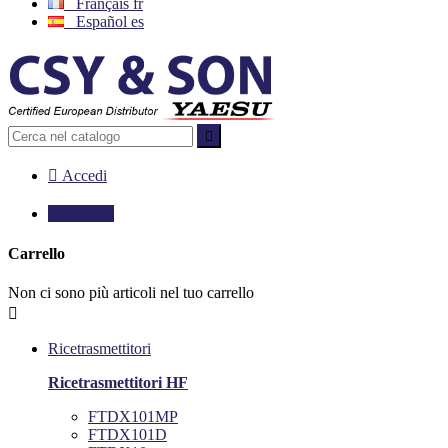
Français
fr
Español
es


Accedi

0,00 €
0
Carrello
Non ci sono più articoli nel tuo carrello

Ricetrasmettitori
Ricetrasmettitori HF
FTDX101MP
FTDX101D