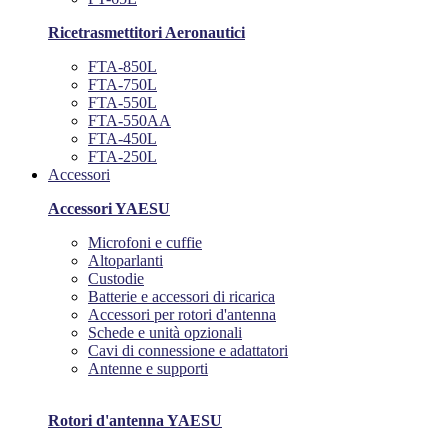
Ricetrasmettitori Aeronautici
FTA-850L
FTA-750L
FTA-550L
FTA-550AA
FTA-450L
FTA-250L
Accessori
Accessori YAESU
Microfoni e cuffie
Altoparlanti
Custodie
Batterie e accessori di ricarica
Accessori per rotori d'antenna
Schede e unità opzionali
Cavi di connessione e adattatori
Antenne e supporti
Rotori d'antenna YAESU