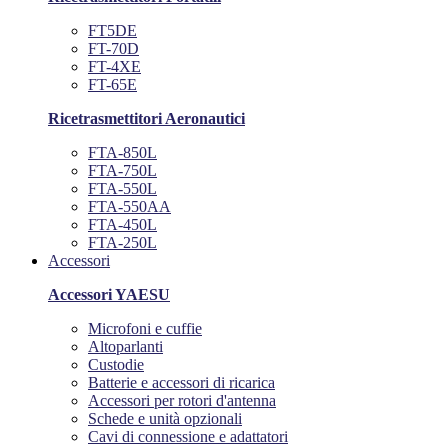
FT5DE
FT-70D
FT-4XE
FT-65E
Ricetrasmettitori Aeronautici
FTA-850L
FTA-750L
FTA-550L
FTA-550AA
FTA-450L
FTA-250L
Accessori
Accessori YAESU
Microfoni e cuffie
Altoparlanti
Custodie
Batterie e accessori di ricarica
Accessori per rotori d'antenna
Schede e unità opzionali
Cavi di connessione e adattatori