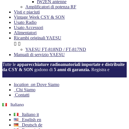
IW2EN antenne
Amplificatori di potenza RF
Visti e piaciuti
Vintage Week CSY & SON
Usato Radio
Usato Accessori
Alimentatori
Ricambi originali YAESU


YAESU FT-818ND / FT-817ND
Manuali di servizio YAESU
Tutte le
apparecchiature radioamatoriali importate e distribuite
da CSY & SON
godono di
5 anni di garanzia.
Registra e
attiva la
tua garanzia ora!
location_on
Dove Siamo
Chi Siamo
Contatti
Italiano
Italiano
it
English
en
Deutsch
de