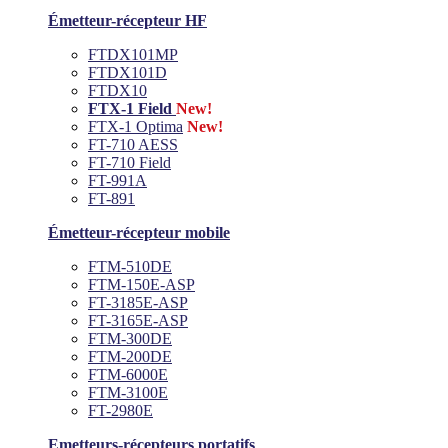
Émetteur-récepteur HF
FTDX101MP
FTDX101D
FTDX10
FTX-1 Field
New!
FTX-1 Optima
New!
FT-710 AESS
FT-710 Field
FT-991A
FT-891
Émetteur-récepteur mobile
FTM-510DE
FTM-150E-ASP
FT-3185E-ASP
FT-3165E-ASP
FTM-300DE
FTM-200DE
FTM-6000E
FTM-3100E
FT-2980E
Emetteurs-récepteurs portatifs