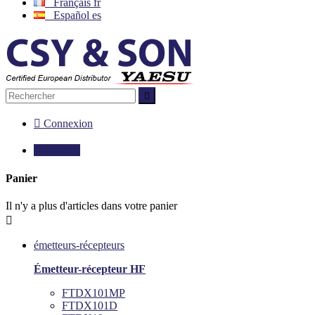
Français
fr
Español
es


Connexion

0,00 €
0
Panier
Il n'y a plus d'articles dans votre panier

émetteurs-récepteurs
Émetteur-récepteur HF
FTDX101MP
FTDX101D