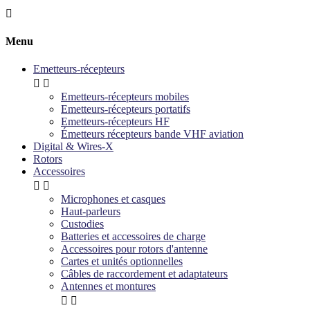

Menu
Emetteurs-récepteurs


Emetteurs-récepteurs mobiles
Emetteurs-récepteurs portatifs
Emetteurs-récepteurs HF
Émetteurs récepteurs bande VHF aviation
Digital & Wires-X
Rotors
Accessoires


Microphones et casques
Haut-parleurs
Custodies
Batteries et accessoires de charge
Accessoires pour rotors d'antenne
Cartes et unités optionnelles
Câbles de raccordement et adaptateurs
Antennes et montures

