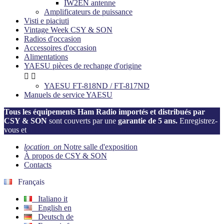
IW2EN antenne
Amplificateurs de puissance
Visti e piaciuti
Vintage Week CSY & SON
Radios d'occasion
Accessoires d'occasion
Alimentations
YAESU pièces de rechange d'origine


YAESU FT-818ND / FT-817ND
Manuels de service YAESU
Tous les équipements Ham Radio importés et distribués par
CSY & SON
sont couverts par une
garantie de 5 ans.
Enregistrez-
vous et
activez votre garantie dès maintenant!
location_on
Notre salle d'exposition
À propos de CSY & SON
Contacts
Français
Italiano
it
English
en
Deutsch
de