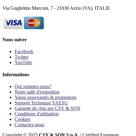
Via Guglielmo Marconi, 7 - 21030 Azzio (VA), ITALIE
Nous suivre
Facebook
Twitter
YouTube
Informations
Qui sommes-nous?
Notre salle d'exposition
Yaesu nouveautés & promotions
Support Technique YAESU
Garantie de cinq ans CSY & SON
Conditions d'utilisation
Cookies
Contactez-nous
Copyright © 2025
CSY & SON S.p.A.
| Certified European