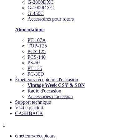
G-2800DXC
G-1000DXC
G-450C
Accessoires pour rotors
Alimentations
PT-107A
TOP-T25
PCS-125
PCS-140
PS-50
PT-135
PC-30D
Émetteurs-récepteurs d'occasion
Vintage Week CSY & SON
Radio d'occasion
Accessories d'occasion
Support technique
Visti e piaciuti
CASHBACK

émetteurs-récepteurs