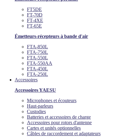
FT5DE
FT-70D
FT-4XE
FT-65E
Émetteurs-récepteurs à bande d'air
FTA-850L
FTA-750L
FTA-550L
FTA-550AA
FTA-450L
FTA-250L
Accessoires
Accessoires YAESU
Microphones et écouteurs
Haut-parleurs
Custodies
Batteries et accessoires de charge
Accessoires pour rotors d'antenne
Cartes et unités optionnelles
Câbles de raccordement et adaptateurs