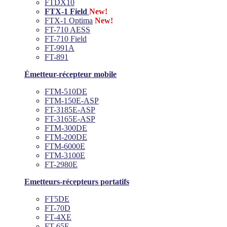
FTDX10
FTX-1 Field
New!
FTX-1 Optima
New!
FT-710 AESS
FT-710 Field
FT-991A
FT-891
Émetteur-récepteur mobile
FTM-510DE
FTM-150E-ASP
FT-3185E-ASP
FT-3165E-ASP
FTM-300DE
FTM-200DE
FTM-6000E
FTM-3100E
FT-2980E
Emetteurs-récepteurs portatifs
FT5DE
FT-70D
FT-4XE
FT-65E