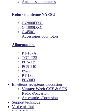
Antennes et montures
Rotors d'antenne YAESU
G-2800DXC
G-1000DXC
G-450C
Accessoires pour rotors
Alimentations
PT-107A
TOP-T25
PCS-125
PCS-140
PS-50
PT-135
PC-30D
Émetteurs-récepteurs d'occasion
Vintage Week CSY & SON
Radio d'occasion
Accessories d'occasion
Support technique
Visti e piaciuti