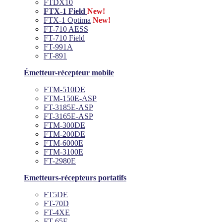
FTDX10
FTX-1 Field
New!
FTX-1 Optima
New!
FT-710 AESS
FT-710 Field
FT-991A
FT-891
Émetteur-récepteur mobile
FTM-510DE
FTM-150E-ASP
FT-3185E-ASP
FT-3165E-ASP
FTM-300DE
FTM-200DE
FTM-6000E
FTM-3100E
FT-2980E
Emetteurs-récepteurs portatifs
FT5DE
FT-70D
FT-4XE
FT-65E