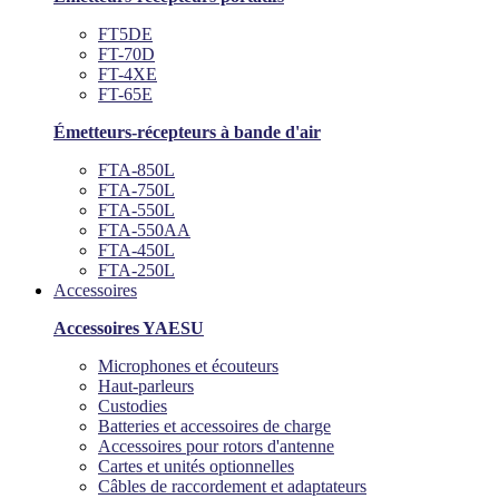
FT5DE
FT-70D
FT-4XE
FT-65E
Émetteurs-récepteurs à bande d'air
FTA-850L
FTA-750L
FTA-550L
FTA-550AA
FTA-450L
FTA-250L
Accessoires
Accessoires YAESU
Microphones et écouteurs
Haut-parleurs
Custodies
Batteries et accessoires de charge
Accessoires pour rotors d'antenne
Cartes et unités optionnelles
Câbles de raccordement et adaptateurs