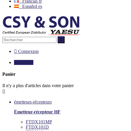
Français
fr
Español
es


Connexion

0,00 €
0
Panier
Il n'y a plus d'articles dans votre panier

émetteurs-récepteurs
Émetteur-récepteur HF
FTDX101MP
FTDX101D