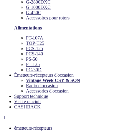
G-2800DXC
G-1000DXC
G-450C
Accessoires pour rotors
Alimentations
PT-107A
TOP-T25
PCS-125
PCS-140
PS-50
PT-135
PC-30D
Émetteurs-récepteurs d'occasion
Vintage Week CSY & SON
Radio d'occasion
Accessories d'occasion
Support technique
Visti e piaciuti
CASHBACK

émetteurs-récepteurs