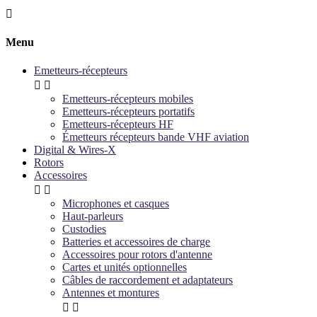

Menu
Emetteurs-récepteurs


Emetteurs-récepteurs mobiles
Emetteurs-récepteurs portatifs
Emetteurs-récepteurs HF
Émetteurs récepteurs bande VHF aviation
Digital & Wires-X
Rotors
Accessoires


Microphones et casques
Haut-parleurs
Custodies
Batteries et accessoires de charge
Accessoires pour rotors d'antenne
Cartes et unités optionnelles
Câbles de raccordement et adaptateurs
Antennes et montures

