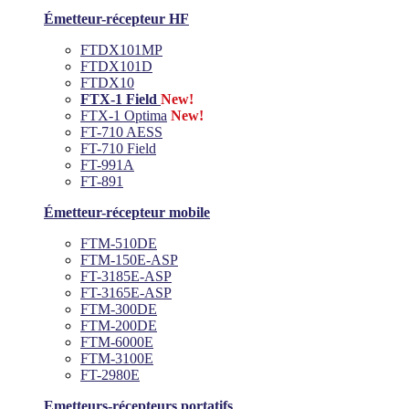
Émetteur-récepteur HF
FTDX101MP
FTDX101D
FTDX10
FTX-1 Field
New!
FTX-1 Optima
New!
FT-710 AESS
FT-710 Field
FT-991A
FT-891
Émetteur-récepteur mobile
FTM-510DE
FTM-150E-ASP
FT-3185E-ASP
FT-3165E-ASP
FTM-300DE
FTM-200DE
FTM-6000E
FTM-3100E
FT-2980E
Emetteurs-récepteurs portatifs