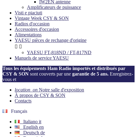
IW2EN antenne
Amplificateurs de puissance
Visti e piaciuti
Vintage Week CSY & SON
Radios d'occasion
Accessoires d'occasion
Alimentations
YAESU pièces de rechange d'origine


YAESU FT-818ND / FT-817ND
Manuels de service YAESU
Tous les équipements Ham Radio importés et distribués par
CSY & SON
sont couverts par une
garantie de 5 ans.
Enregistrez-
vous et
activez votre garantie dès maintenant!
location_on
Notre salle d'exposition
À propos de CSY & SON
Contacts
Français
Italiano
it
English
en
Deutsch
de