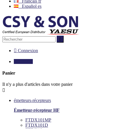
Français
fr
Español
es


Connexion

0,00 €
0
Panier
Il n'y a plus d'articles dans votre panier

émetteurs-récepteurs
Émetteur-récepteur HF
FTDX101MP
FTDX101D