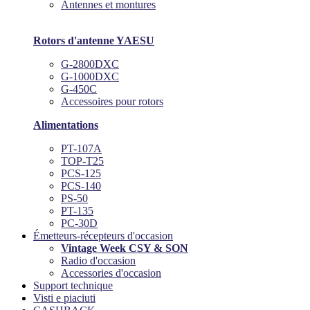
Antennes et montures
Rotors d'antenne YAESU
G-2800DXC
G-1000DXC
G-450C
Accessoires pour rotors
Alimentations
PT-107A
TOP-T25
PCS-125
PCS-140
PS-50
PT-135
PC-30D
Émetteurs-récepteurs d'occasion
Vintage Week CSY & SON
Radio d'occasion
Accessories d'occasion
Support technique
Visti e piaciuti