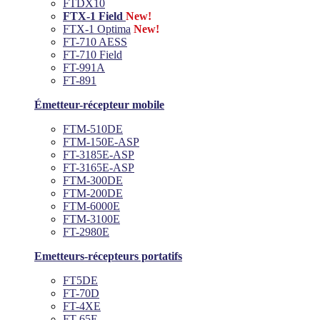
FTDX10
FTX-1 Field
New!
FTX-1 Optima
New!
FT-710 AESS
FT-710 Field
FT-991A
FT-891
Émetteur-récepteur mobile
FTM-510DE
FTM-150E-ASP
FT-3185E-ASP
FT-3165E-ASP
FTM-300DE
FTM-200DE
FTM-6000E
FTM-3100E
FT-2980E
Emetteurs-récepteurs portatifs
FT5DE
FT-70D
FT-4XE
FT-65E