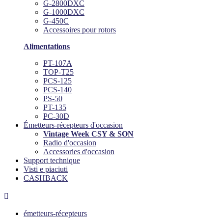
G-2800DXC
G-1000DXC
G-450C
Accessoires pour rotors
Alimentations
PT-107A
TOP-T25
PCS-125
PCS-140
PS-50
PT-135
PC-30D
Émetteurs-récepteurs d'occasion
Vintage Week CSY & SON
Radio d'occasion
Accessories d'occasion
Support technique
Visti e piaciuti
CASHBACK

émetteurs-récepteurs