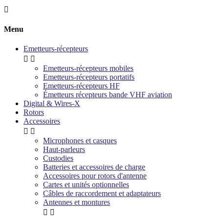

Menu
Emetteurs-récepteurs


Emetteurs-récepteurs mobiles
Emetteurs-récepteurs portatifs
Emetteurs-récepteurs HF
Émetteurs récepteurs bande VHF aviation
Digital & Wires-X
Rotors
Accessoires


Microphones et casques
Haut-parleurs
Custodies
Batteries et accessoires de charge
Accessoires pour rotors d'antenne
Cartes et unités optionnelles
Câbles de raccordement et adaptateurs
Antennes et montures

