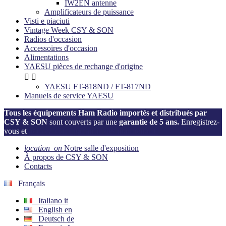
IW2EN antenne
Amplificateurs de puissance
Visti e piaciuti
Vintage Week CSY & SON
Radios d'occasion
Accessoires d'occasion
Alimentations
YAESU pièces de rechange d'origine


YAESU FT-818ND / FT-817ND
Manuels de service YAESU
Tous les équipements Ham Radio importés et distribués par
CSY & SON
sont couverts par une
garantie de 5 ans.
Enregistrez-
vous et
activez votre garantie dès maintenant!
location_on
Notre salle d'exposition
À propos de CSY & SON
Contacts
Français
Italiano
it
English
en
Deutsch
de