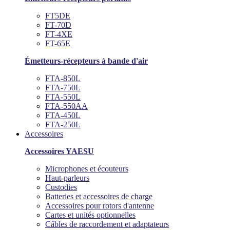
FT5DE
FT-70D
FT-4XE
FT-65E
Émetteurs-récepteurs à bande d'air
FTA-850L
FTA-750L
FTA-550L
FTA-550AA
FTA-450L
FTA-250L
Accessoires
Accessoires YAESU
Microphones et écouteurs
Haut-parleurs
Custodies
Batteries et accessoires de charge
Accessoires pour rotors d'antenne
Cartes et unités optionnelles
Câbles de raccordement et adaptateurs