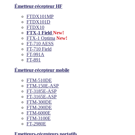
Émetteur-récepteur HF
FTDX101MP
FTDX101D
FTDX10
FTX-1 Field
New!
FTX-1 Optima
New!
FT-710 AESS
FT-710 Field
FT-991A
FT-891
Émetteur-récepteur mobile
FTM-510DE
FTM-150E-ASP
FT-3185E-ASP
FT-3165E-ASP
FTM-300DE
FTM-200DE
FTM-6000E
FTM-3100E
FT-2980E
Emetteurs-récepteurs portatifs