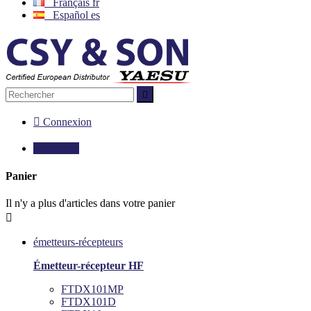
Français
fr
Español
es


Connexion

0,00 €
0
Panier
Il n'y a plus d'articles dans votre panier

émetteurs-récepteurs
Émetteur-récepteur HF
FTDX101MP
FTDX101D