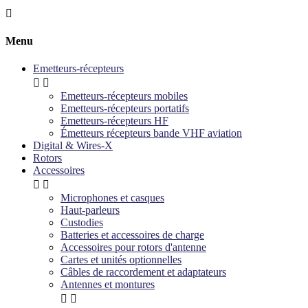

Menu
Emetteurs-récepteurs


Emetteurs-récepteurs mobiles
Emetteurs-récepteurs portatifs
Emetteurs-récepteurs HF
Émetteurs récepteurs bande VHF aviation
Digital & Wires-X
Rotors
Accessoires


Microphones et casques
Haut-parleurs
Custodies
Batteries et accessoires de charge
Accessoires pour rotors d'antenne
Cartes et unités optionnelles
Câbles de raccordement et adaptateurs
Antennes et montures

