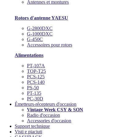
Antennes et montures
Rotors d'antenne YAESU
G-2800DXC
G-1000DXC
G-450C
Accessoires pour rotors
Alimentations
PT-107A
TOP-T25
PCS-125
PCS-140
PS-50
PT-135
PC-30D
Émetteurs-récepteurs d'occasion
Vintage Week CSY & SON
Radio d'occasion
Accessories d'occasion
Support technique
Visti e piaciuti