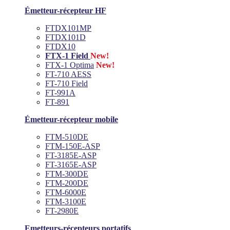
Émetteur-récepteur HF
FTDX101MP
FTDX101D
FTDX10
FTX-1 Field
New!
FTX-1 Optima
New!
FT-710 AESS
FT-710 Field
FT-991A
FT-891
Émetteur-récepteur mobile
FTM-510DE
FTM-150E-ASP
FT-3185E-ASP
FT-3165E-ASP
FTM-300DE
FTM-200DE
FTM-6000E
FTM-3100E
FT-2980E
Emetteurs-récepteurs portatifs