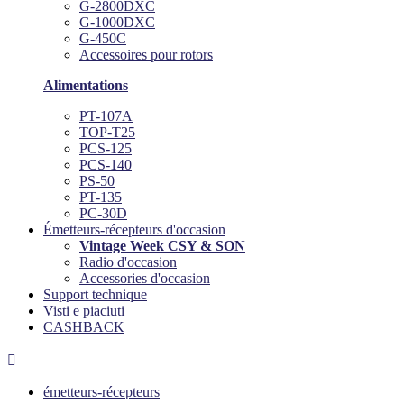
G-2800DXC
G-1000DXC
G-450C
Accessoires pour rotors
Alimentations
PT-107A
TOP-T25
PCS-125
PCS-140
PS-50
PT-135
PC-30D
Émetteurs-récepteurs d'occasion
Vintage Week CSY & SON
Radio d'occasion
Accessories d'occasion
Support technique
Visti e piaciuti
CASHBACK

émetteurs-récepteurs