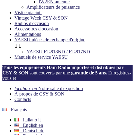
IW2EN antenne
Amplificateurs de puissance
Visti e piaciuti
Vintage Week CSY & SON
Radios d'occasion
Accessoires d'occasion
Alimentations
YAESU pièces de rechange d'origine


YAESU FT-818ND / FT-817ND
Manuels de service YAESU
Tous les équipements Ham Radio importés et distribués par
CSY & SON
sont couverts par une
garantie de 5 ans.
Enregistrez-
vous et
activez votre garantie dès maintenant!
location_on
Notre salle d'exposition
À propos de CSY & SON
Contacts
Français
Italiano
it
English
en
Deutsch
de