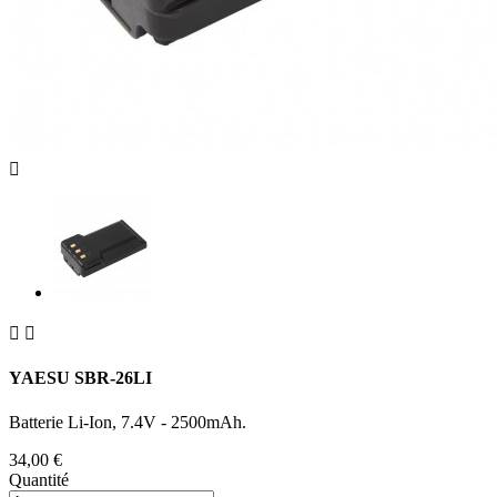



YAESU SBR-26LI
Batterie Li-Ion, 7.4V - 2500mAh.
34,00 €
Quantité