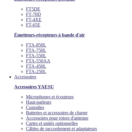
FT5DE
FT-70D
FT-4XE
FT-65E
Émetteurs-récepteurs à bande d'air
FTA-850L
FTA-750L
FTA-550L
FTA-550AA
FTA-450L
FTA-250L
Accessoires
Accessoires YAESU
Microphones et écouteurs
Haut-parleurs
Custodies
Batteries et accessoires de charge
Accessoires pour rotors d'antenne
Cartes et unités optionnelles
Câbles de raccordement et adaptateurs