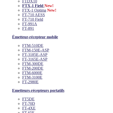
FTDX10
FTX-1 Field
New!
FTX-1 Optima
New!
FT-710 AESS
FT-710 Field
FT-991A
FT-891
Émetteur-récepteur mobile
FTM-510DE
FTM-150E-ASP
FT-3185E-ASP
FT-3165E-ASP
FTM-300DE
FTM-200DE
FTM-6000E
FTM-3100E
FT-2980E
Emetteurs-récepteurs portatifs
FT5DE
FT-70D
FT-4XE
FT-65E