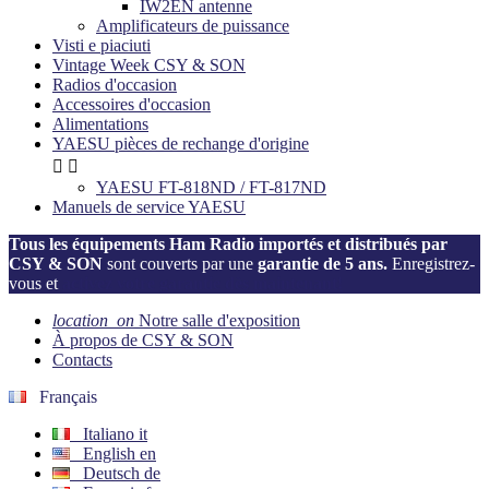
IW2EN antenne
Amplificateurs de puissance
Visti e piaciuti
Vintage Week CSY & SON
Radios d'occasion
Accessoires d'occasion
Alimentations
YAESU pièces de rechange d'origine


YAESU FT-818ND / FT-817ND
Manuels de service YAESU
Tous les équipements Ham Radio importés et distribués par
CSY & SON
sont couverts par une
garantie de 5 ans.
Enregistrez-
vous et
activez votre garantie dès maintenant!
location_on
Notre salle d'exposition
À propos de CSY & SON
Contacts
Français
Italiano
it
English
en
Deutsch
de