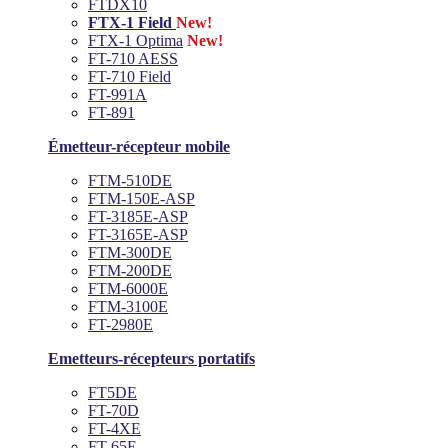
FTDX10
FTX-1 Field
New!
FTX-1 Optima
New!
FT-710 AESS
FT-710 Field
FT-991A
FT-891
Émetteur-récepteur mobile
FTM-510DE
FTM-150E-ASP
FT-3185E-ASP
FT-3165E-ASP
FTM-300DE
FTM-200DE
FTM-6000E
FTM-3100E
FT-2980E
Emetteurs-récepteurs portatifs
FT5DE
FT-70D
FT-4XE
FT-65E