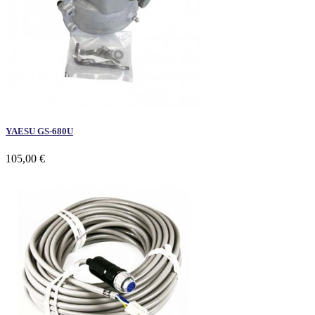
YAESU GS-680U
105,00 €