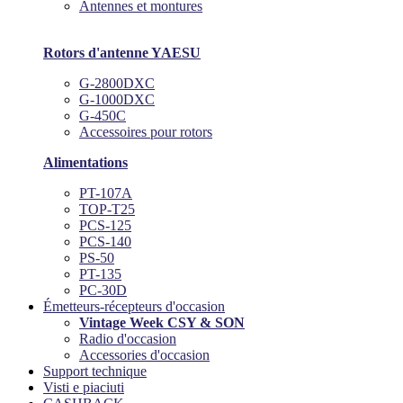
Antennes et montures
Rotors d'antenne YAESU
G-2800DXC
G-1000DXC
G-450C
Accessoires pour rotors
Alimentations
PT-107A
TOP-T25
PCS-125
PCS-140
PS-50
PT-135
PC-30D
Émetteurs-récepteurs d'occasion
Vintage Week CSY & SON
Radio d'occasion
Accessories d'occasion
Support technique
Visti e piaciuti