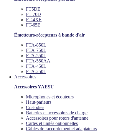
FT5DE
FT-70D
FT-4XE
FT-65E
Émetteurs-récepteurs à bande d'air
FTA-850L
FTA-750L
FTA-550L
FTA-550AA
FTA-450L
FTA-250L
Accessoires
Accessoires YAESU
Microphones et écouteurs
Haut-parleurs
Custodies
Batteries et accessoires de charge
Accessoires pour rotors d'antenne
Cartes et unités optionnelles
Câbles de raccordement et adaptateurs