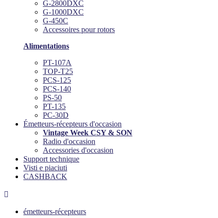
G-2800DXC
G-1000DXC
G-450C
Accessoires pour rotors
Alimentations
PT-107A
TOP-T25
PCS-125
PCS-140
PS-50
PT-135
PC-30D
Émetteurs-récepteurs d'occasion
Vintage Week CSY & SON
Radio d'occasion
Accessories d'occasion
Support technique
Visti e piaciuti
CASHBACK

émetteurs-récepteurs