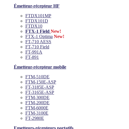
Émetteur-récepteur HF
FTDX101MP
FTDX101D
FTDX10
FTX-1 Field
New!
FTX-1 Optima
New!
FT-710 AESS
FT-710 Field
FT-991A
FT-891
Émetteur-récepteur mobile
FTM-510DE
FTM-150E-ASP
FT-3185E-ASP
FT-3165E-ASP
FTM-300DE
FTM-200DE
FTM-6000E
FTM-3100E
FT-2980E
Emetteurs-récepteurs portatifs