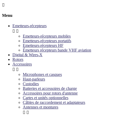

Menu
Emetteurs-récepteurs


Emetteurs-récepteurs mobiles
Emetteurs-récepteurs portatifs
Emetteurs-récepteurs HF
Émetteurs récepteurs bande VHF aviation
Digital & Wires-X
Rotors
Accessoires


Microphones et casques
Haut-parleurs
Custodies
Batteries et accessoires de charge
Accessoires pour rotors d'antenne
Cartes et unités optionnelles
Câbles de raccordement et adaptateurs
Antennes et montures

