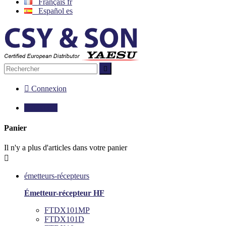
Français
fr
Español
es


Connexion

0,00 €
0
Panier
Il n'y a plus d'articles dans votre panier

émetteurs-récepteurs
Émetteur-récepteur HF
FTDX101MP
FTDX101D