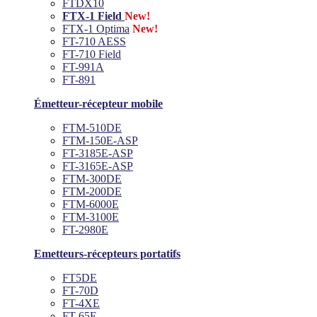
FTDX10
FTX-1 Field
New!
FTX-1 Optima
New!
FT-710 AESS
FT-710 Field
FT-991A
FT-891
Émetteur-récepteur mobile
FTM-510DE
FTM-150E-ASP
FT-3185E-ASP
FT-3165E-ASP
FTM-300DE
FTM-200DE
FTM-6000E
FTM-3100E
FT-2980E
Emetteurs-récepteurs portatifs
FT5DE
FT-70D
FT-4XE
FT-65E