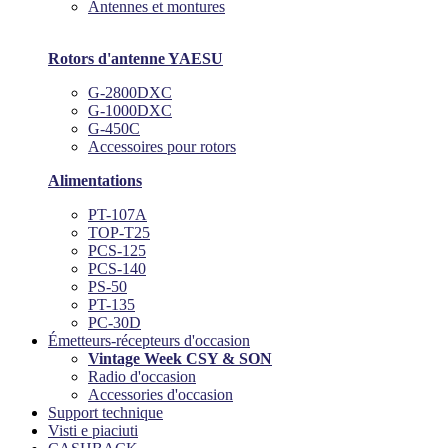
Antennes et montures
Rotors d'antenne YAESU
G-2800DXC
G-1000DXC
G-450C
Accessoires pour rotors
Alimentations
PT-107A
TOP-T25
PCS-125
PCS-140
PS-50
PT-135
PC-30D
Émetteurs-récepteurs d'occasion
Vintage Week CSY & SON
Radio d'occasion
Accessories d'occasion
Support technique
Visti e piaciuti