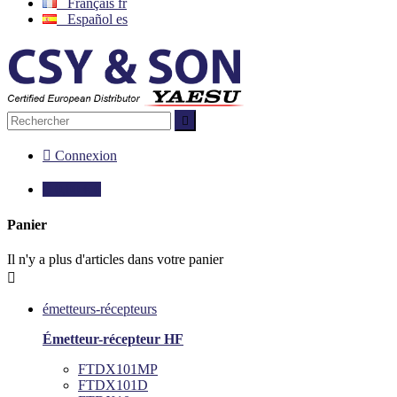
Français
fr
Español
es


Connexion

0,00 €
0
Panier
Il n'y a plus d'articles dans votre panier

émetteurs-récepteurs
Émetteur-récepteur HF
FTDX101MP
FTDX101D