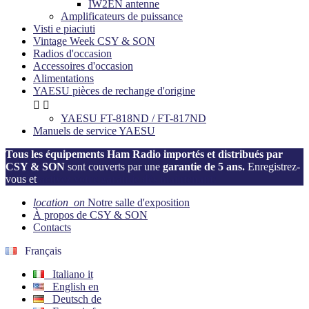
IW2EN antenne
Amplificateurs de puissance
Visti e piaciuti
Vintage Week CSY & SON
Radios d'occasion
Accessoires d'occasion
Alimentations
YAESU pièces de rechange d'origine


YAESU FT-818ND / FT-817ND
Manuels de service YAESU
Tous les équipements Ham Radio importés et distribués par
CSY & SON
sont couverts par une
garantie de 5 ans.
Enregistrez-
vous et
activez votre garantie dès maintenant!
location_on
Notre salle d'exposition
À propos de CSY & SON
Contacts
Français
Italiano
it
English
en
Deutsch
de