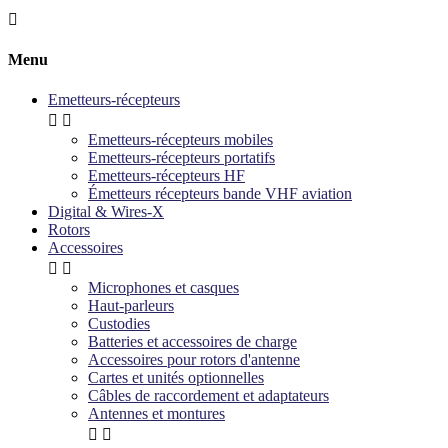

Menu
Emetteurs-récepteurs


Emetteurs-récepteurs mobiles
Emetteurs-récepteurs portatifs
Emetteurs-récepteurs HF
Émetteurs récepteurs bande VHF aviation
Digital & Wires-X
Rotors
Accessoires


Microphones et casques
Haut-parleurs
Custodies
Batteries et accessoires de charge
Accessoires pour rotors d'antenne
Cartes et unités optionnelles
Câbles de raccordement et adaptateurs
Antennes et montures

