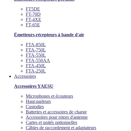
FT5DE
FT-70D
FT-4XE
FT-65E
Émetteurs-récepteurs à bande d'air
FTA-850L
FTA-750L
FTA-550L
FTA-550AA
FTA-450L
FTA-250L
Accessoires
Accessoires YAESU
Microphones et écouteurs
Haut-parleurs
Custodies
Batteries et accessoires de charge
Accessoires pour rotors d'antenne
Cartes et unités optionnelles
Câbles de raccordement et adaptateurs