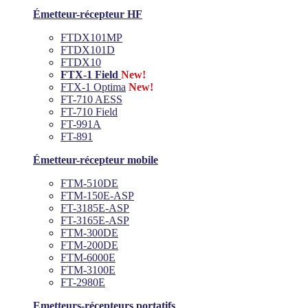
Émetteur-récepteur HF
FTDX101MP
FTDX101D
FTDX10
FTX-1 Field
New!
FTX-1 Optima
New!
FT-710 AESS
FT-710 Field
FT-991A
FT-891
Émetteur-récepteur mobile
FTM-510DE
FTM-150E-ASP
FT-3185E-ASP
FT-3165E-ASP
FTM-300DE
FTM-200DE
FTM-6000E
FTM-3100E
FT-2980E
Emetteurs-récepteurs portatifs