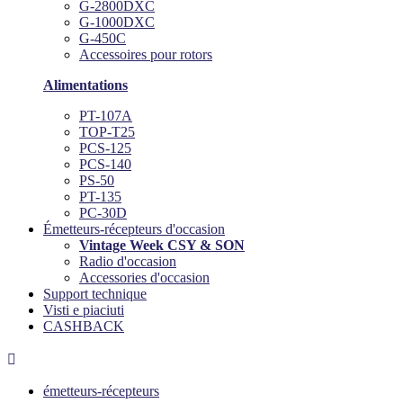
G-2800DXC
G-1000DXC
G-450C
Accessoires pour rotors
Alimentations
PT-107A
TOP-T25
PCS-125
PCS-140
PS-50
PT-135
PC-30D
Émetteurs-récepteurs d'occasion
Vintage Week CSY & SON
Radio d'occasion
Accessories d'occasion
Support technique
Visti e piaciuti
CASHBACK

émetteurs-récepteurs