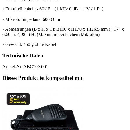
• Empfindlichkeit: - 60 dB （1 kHz 0 dB = 1 V / 1 Pa）
• Mikrofonimpedanz: 600 Ohm
• Abmessungen (B x H x T): B106 x H170 x T126,5 mm (4,17 "x
6,69" x 4,98 ") H: (Maximum bei flachem Mikrofon)
• Gewicht: 450 g ohne Kabel
Technische Daten
Artikel-Nr.
ABC50X001
Dieses Produkt ist kompatibel mit