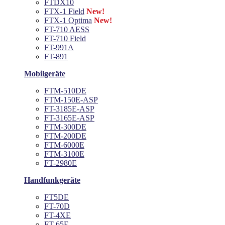
FTDX10
FTX-1 Field
New!
FTX-1 Optima
New!
FT-710 AESS
FT-710 Field
FT-991A
FT-891
Mobilgeräte
FTM-510DE
FTM-150E-ASP
FT-3185E-ASP
FT-3165E-ASP
FTM-300DE
FTM-200DE
FTM-6000E
FTM-3100E
FT-2980E
Handfunkgeräte
FT5DE
FT-70D
FT-4XE
FT-65E