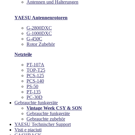
Antennen und Halterungen
YAESU Antennenrotoren
G-2800DXC
G-1000DXC
G-450C
Rotor Zubehör
Netzteile
PT-107A
TOP-T25
PCS-125
PCS-140
PS-50
PT-135
PC-30D
Gebrauchte funkgeräte
Vintage Week CSY & SON
Gebrauchte funkgeräte
Gebrauchte zubehör
YAESU Technischer Support
Visti e piaciuti