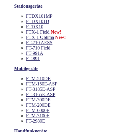
Stationsgeräte
FTDX101MP
FTDX101D
FTDX10
FTX-1 Field
New!
FTX-1 Optima
New!
FT-710 AESS
FT-710 Field
FT-991A
FT-891
Mobilgeräte
FTM-510DE
FTM-150E-ASP
FT-3185E-ASP
FT-3165E-ASP
FTM-300DE
FTM-200DE
FTM-6000E
FTM-3100E
FT-2980E
Handfunkgeräte