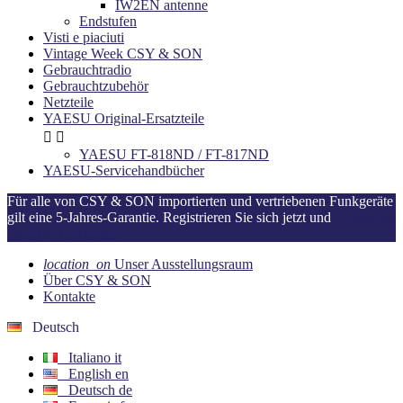
IW2EN antenne
Endstufen
Visti e piaciuti
Vintage Week CSY & SON
Gebrauchtradio
Gebrauchtzubehör
Netzteile
YAESU Original-Ersatzteile


YAESU FT-818ND / FT-817ND
YAESU-Servicehandbücher
Für alle von CSY & SON importierten und vertriebenen Funkgeräte
gilt eine 5-Jahres-Garantie. Registrieren Sie sich jetzt und
aktivieren
Sie Ihre Garantie!
location_on
Unser Ausstellungsraum
Über CSY & SON
Kontakte
Deutsch
Italiano
it
English
en
Deutsch
de