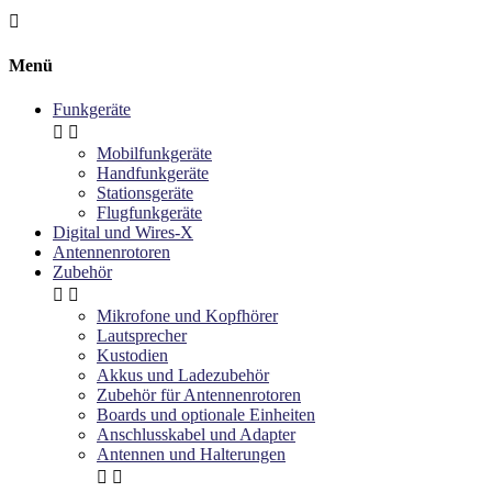

Menü
Funkgeräte


Mobilfunkgeräte
Handfunkgeräte
Stationsgeräte
Flugfunkgeräte
Digital und Wires-X
Antennenrotoren
Zubehör


Mikrofone und Kopfhörer
Lautsprecher
Kustodien
Akkus und Ladezubehör
Zubehör für Antennenrotoren
Boards und optionale Einheiten
Anschlusskabel und Adapter
Antennen und Halterungen

