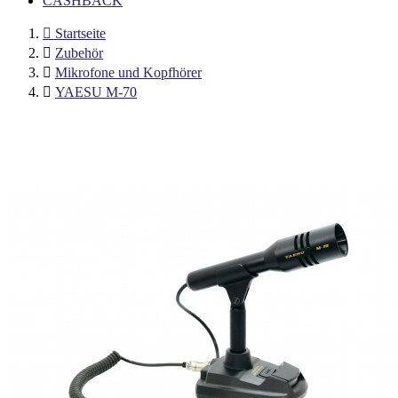
CASHBACK

Startseite

Zubehör

Mikrofone und Kopfhörer

YAESU M-70