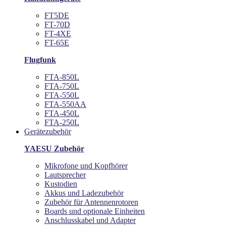
FT5DE
FT-70D
FT-4XE
FT-65E
Flugfunk
FTA-850L
FTA-750L
FTA-550L
FTA-550AA
FTA-450L
FTA-250L
Gerätezubehör
YAESU Zubehör
Mikrofone und Kopfhörer
Lautsprecher
Kustodien
Akkus und Ladezubehör
Zubehör für Antennenrotoren
Boards und optionale Einheiten
Anschlusskabel und Adapter