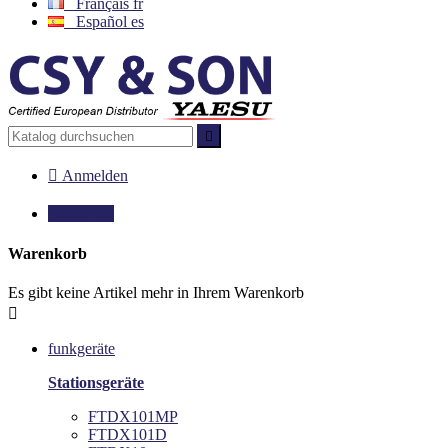
Français
fr
Español
es


Anmelden

0,00 €
0
Warenkorb
Es gibt keine Artikel mehr in Ihrem Warenkorb

funkgeräte
Stationsgeräte
FTDX101MP
FTDX101D