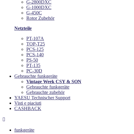
G-2800DXC
G-1000DXC
G-450C
Rotor Zubehör
Netzteile
PT-107A
TOP-T25
PCS-125
PCS-140
PS-50
PT-135
PC-30D
Gebrauchte funkgeräte
Vintage Week CSY & SON
Gebrauchte funkgeräte
Gebrauchte zubehör
YAESU Technischer Support
Visti e piaciuti
CASHBACK

funkgeräte