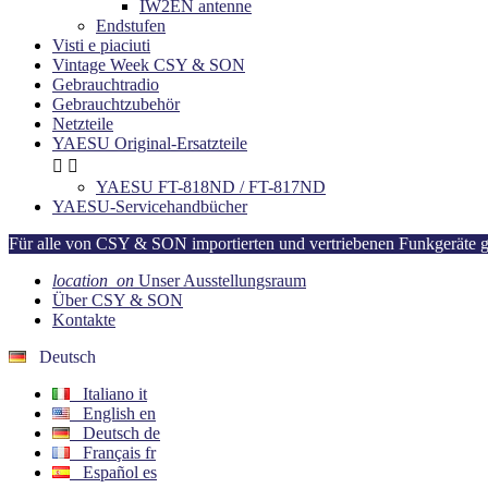
IW2EN antenne
Endstufen
Visti e piaciuti
Vintage Week CSY & SON
Gebrauchtradio
Gebrauchtzubehör
Netzteile
YAESU Original-Ersatzteile


YAESU FT-818ND / FT-817ND
YAESU-Servicehandbücher
Für alle von CSY & SON importierten und vertriebenen Funkgeräte gilt
location_on
Unser Ausstellungsraum
Über CSY & SON
Kontakte
Deutsch
Italiano
it
English
en
Deutsch
de
Français
fr
Español
es