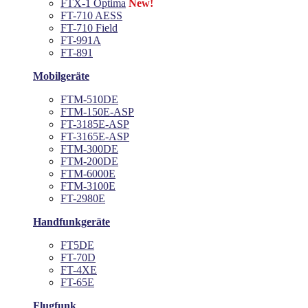
FTX-1 Optima
New!
FT-710 AESS
FT-710 Field
FT-991A
FT-891
Mobilgeräte
FTM-510DE
FTM-150E-ASP
FT-3185E-ASP
FT-3165E-ASP
FTM-300DE
FTM-200DE
FTM-6000E
FTM-3100E
FT-2980E
Handfunkgeräte
FT5DE
FT-70D
FT-4XE
FT-65E
Flugfunk