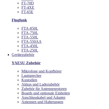
FT-70D
FT-4XE
FT-65E
Flugfunk
FTA-850L
FTA-750L
FTA-550L
FTA-550AA
FTA-450L
FTA-250L
Gerätezubehör
YAESU Zubehör
Mikrofone und Kopfhörer
Lautsprecher
Kustodien
Akkus und Ladezubehör
Zubehör für Antennenrotoren
Boards und optionale Einheiten
Anschlusskabel und Adapter
Antennen und Halterungen