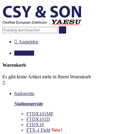


Anmelden

0,00 €
0
Warenkorb
Es gibt keine Artikel mehr in Ihrem Warenkorb

funkgeräte
Stationsgeräte
FTDX101MP
FTDX101D
FTDX10
FTX-1 Field
New!