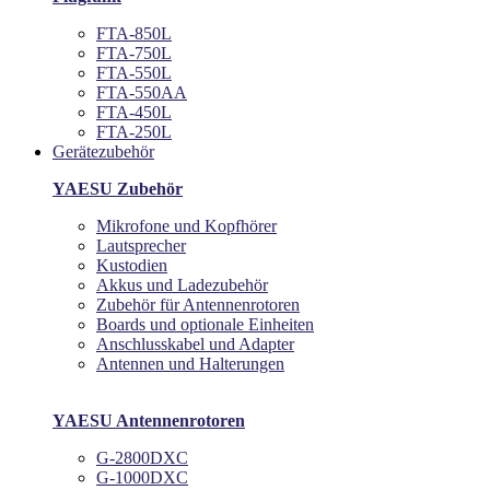
FTA-850L
FTA-750L
FTA-550L
FTA-550AA
FTA-450L
FTA-250L
Gerätezubehör
YAESU Zubehör
Mikrofone und Kopfhörer
Lautsprecher
Kustodien
Akkus und Ladezubehör
Zubehör für Antennenrotoren
Boards und optionale Einheiten
Anschlusskabel und Adapter
Antennen und Halterungen
YAESU Antennenrotoren
G-2800DXC
G-1000DXC