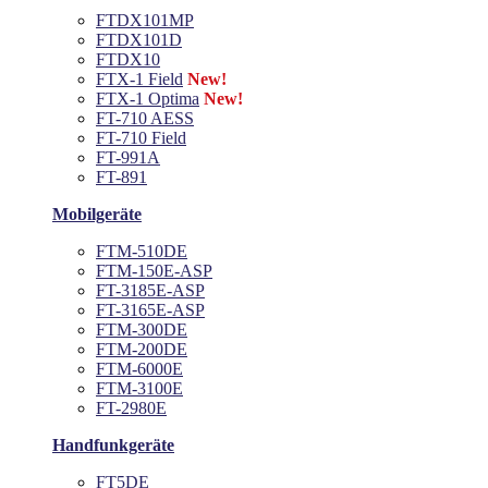
FTDX101MP
FTDX101D
FTDX10
FTX-1 Field
New!
FTX-1 Optima
New!
FT-710 AESS
FT-710 Field
FT-991A
FT-891
Mobilgeräte
FTM-510DE
FTM-150E-ASP
FT-3185E-ASP
FT-3165E-ASP
FTM-300DE
FTM-200DE
FTM-6000E
FTM-3100E
FT-2980E
Handfunkgeräte
FT5DE