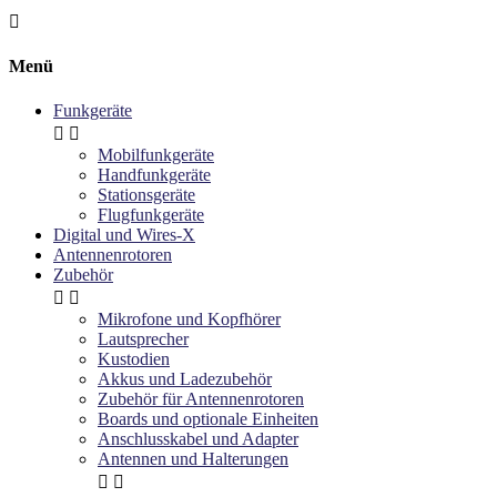

Menü
Funkgeräte


Mobilfunkgeräte
Handfunkgeräte
Stationsgeräte
Flugfunkgeräte
Digital und Wires-X
Antennenrotoren
Zubehör


Mikrofone und Kopfhörer
Lautsprecher
Kustodien
Akkus und Ladezubehör
Zubehör für Antennenrotoren
Boards und optionale Einheiten
Anschlusskabel und Adapter
Antennen und Halterungen

