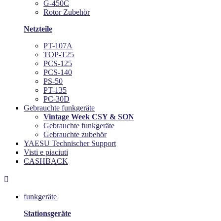
G-450C
Rotor Zubehör
Netzteile
PT-107A
TOP-T25
PCS-125
PCS-140
PS-50
PT-135
PC-30D
Gebrauchte funkgeräte
Vintage Week CSY & SON
Gebrauchte funkgeräte
Gebrauchte zubehör
YAESU Technischer Support
Visti e piaciuti
CASHBACK

funkgeräte
Stationsgeräte