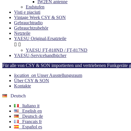
IW2EN antenne
Endstufen
Visti e piaciuti
Vintage Week CSY & SON
Gebrauchtradio
Gebrauchtzubehör
Netzteile
YAESU Original-Ersatzteile


YAESU FT-818ND / FT-817ND
YAESU-Servicehandbücher
Für alle von CSY & SON importierten und vertriebenen Funkgeräte gilt
location_on
Unser Ausstellungsraum
Über CSY & SON
Kontakte
Deutsch
Italiano
it
English
en
Deutsch
de
Français
fr
Español
es