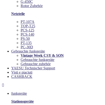
G-450C
Rotor Zubehör
Netzteile
PT-107A
TOP-T25
PCS-125
PCS-140
PS-50
PT-135
PC-30D
Gebrauchte funkgeräte
Vintage Week CSY & SON
Gebrauchte funkgeräte
Gebrauchte zubehör
YAESU Technischer Support
Visti e piaciuti
CASHBACK

funkgeräte
Stationsgeräte