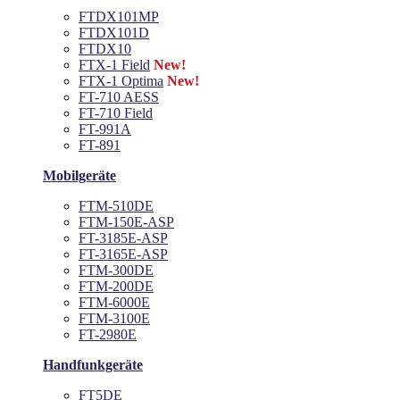
FTDX101MP
FTDX101D
FTDX10
FTX-1 Field
New!
FTX-1 Optima
New!
FT-710 AESS
FT-710 Field
FT-991A
FT-891
Mobilgeräte
FTM-510DE
FTM-150E-ASP
FT-3185E-ASP
FT-3165E-ASP
FTM-300DE
FTM-200DE
FTM-6000E
FTM-3100E
FT-2980E
Handfunkgeräte
FT5DE