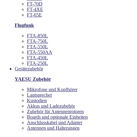
FT-70D
FT-4XE
FT-65E
Flugfunk
FTA-850L
FTA-750L
FTA-550L
FTA-550AA
FTA-450L
FTA-250L
Gerätezubehör
YAESU Zubehör
Mikrofone und Kopfhörer
Lautsprecher
Kustodien
Akkus und Ladezubehör
Zubehör für Antennenrotoren
Boards und optionale Einheiten
Anschlusskabel und Adapter
Antennen und Halterungen