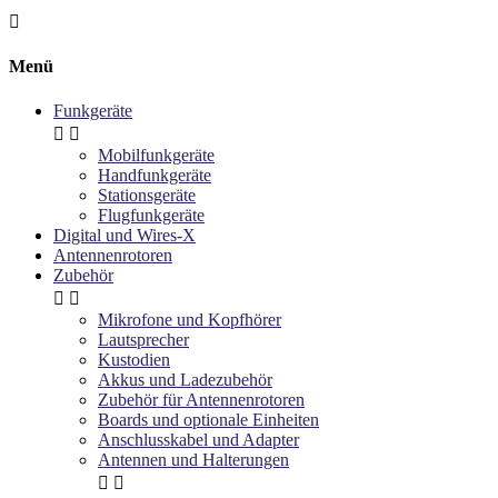

Menü
Funkgeräte


Mobilfunkgeräte
Handfunkgeräte
Stationsgeräte
Flugfunkgeräte
Digital und Wires-X
Antennenrotoren
Zubehör


Mikrofone und Kopfhörer
Lautsprecher
Kustodien
Akkus und Ladezubehör
Zubehör für Antennenrotoren
Boards und optionale Einheiten
Anschlusskabel und Adapter
Antennen und Halterungen

