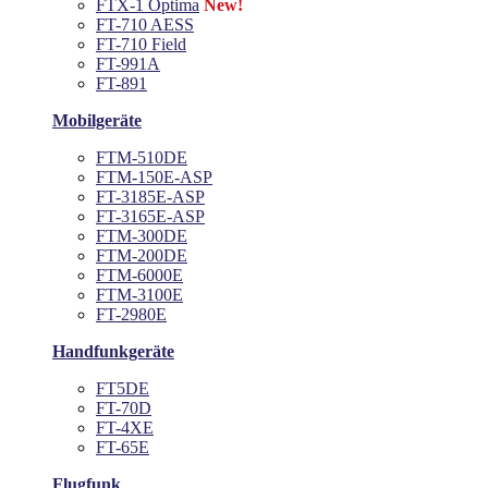
FTX-1 Optima
New!
FT-710 AESS
FT-710 Field
FT-991A
FT-891
Mobilgeräte
FTM-510DE
FTM-150E-ASP
FT-3185E-ASP
FT-3165E-ASP
FTM-300DE
FTM-200DE
FTM-6000E
FTM-3100E
FT-2980E
Handfunkgeräte
FT5DE
FT-70D
FT-4XE
FT-65E
Flugfunk