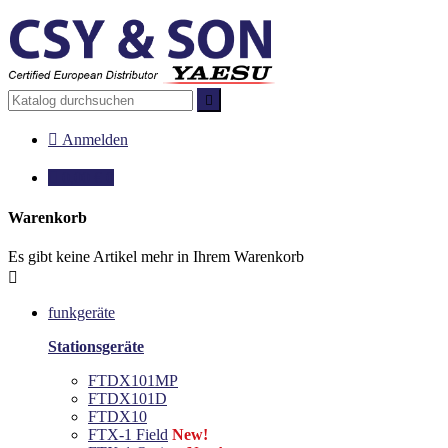


Anmelden

0,00 €
0
Warenkorb
Es gibt keine Artikel mehr in Ihrem Warenkorb

funkgeräte
Stationsgeräte
FTDX101MP
FTDX101D
FTDX10
FTX-1 Field
New!