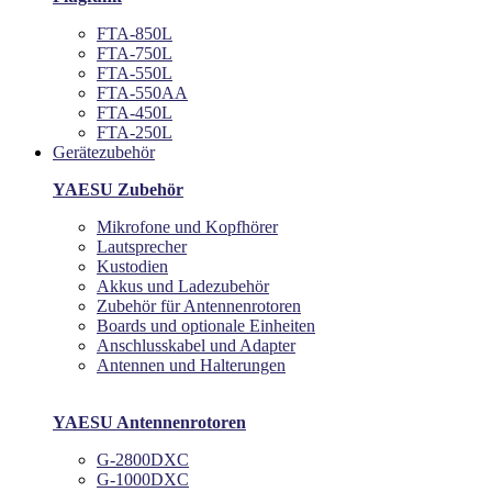
FTA-850L
FTA-750L
FTA-550L
FTA-550AA
FTA-450L
FTA-250L
Gerätezubehör
YAESU Zubehör
Mikrofone und Kopfhörer
Lautsprecher
Kustodien
Akkus und Ladezubehör
Zubehör für Antennenrotoren
Boards und optionale Einheiten
Anschlusskabel und Adapter
Antennen und Halterungen
YAESU Antennenrotoren
G-2800DXC
G-1000DXC