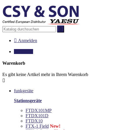


Anmelden

0,00 €
0
Warenkorb
Es gibt keine Artikel mehr in Ihrem Warenkorb

funkgeräte
Stationsgeräte
FTDX101MP
FTDX101D
FTDX10
FTX-1 Field
New!