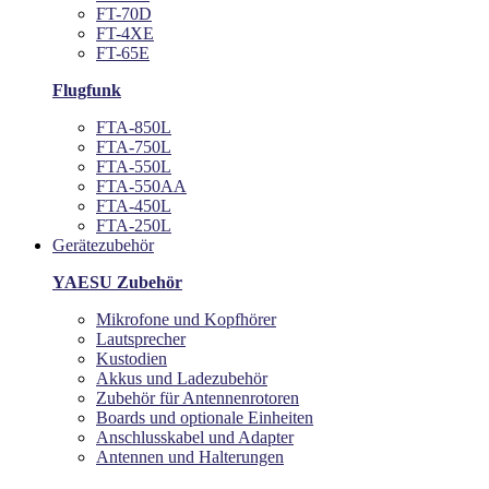
FT-70D
FT-4XE
FT-65E
Flugfunk
FTA-850L
FTA-750L
FTA-550L
FTA-550AA
FTA-450L
FTA-250L
Gerätezubehör
YAESU Zubehör
Mikrofone und Kopfhörer
Lautsprecher
Kustodien
Akkus und Ladezubehör
Zubehör für Antennenrotoren
Boards und optionale Einheiten
Anschlusskabel und Adapter
Antennen und Halterungen