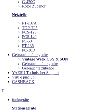
G-450C
Rotor Zubehör
Netzteile
PT-107A
TOP-T25
PCS-125
PCS-140
PS-50
PT-135
PC-30D
Gebrauchte funkgeräte
Vintage Week CSY & SON
Gebrauchte funkgeräte
Gebrauchte zubehör
YAESU Technischer Support
Visti e piaciuti
CASHBACK

funkgeräte
Stationsgeräte