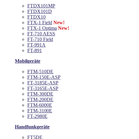
FTDX101MP
FTDX101D
FTDX10
FTX-1 Field
New!
FTX-1 Optima
New!
FT-710 AESS
FT-710 Field
FT-991A
FT-891
Mobilgeräte
FTM-510DE
FTM-150E-ASP
FT-3185E-ASP
FT-3165E-ASP
FTM-300DE
FTM-200DE
FTM-6000E
FTM-3100E
FT-2980E
Handfunkgeräte
FT5DE