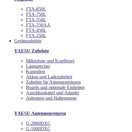
FTA-850L
FTA-750L
FTA-550L
FTA-550AA
FTA-450L
FTA-250L
Gerätezubehör
YAESU Zubehör
Mikrofone und Kopfhörer
Lautsprecher
Kustodien
Akkus und Ladezubehör
Zubehör für Antennenrotoren
Boards und optionale Einheiten
Anschlusskabel und Adapter
Antennen und Halterungen
YAESU Antennenrotoren
G-2800DXC
G-1000DXC