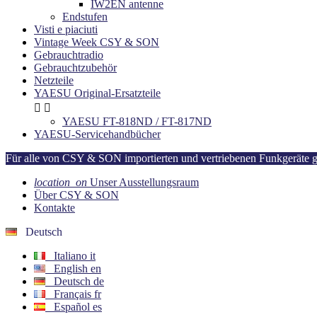
IW2EN antenne
Endstufen
Visti e piaciuti
Vintage Week CSY & SON
Gebrauchtradio
Gebrauchtzubehör
Netzteile
YAESU Original-Ersatzteile


YAESU FT-818ND / FT-817ND
YAESU-Servicehandbücher
Für alle von CSY & SON importierten und vertriebenen Funkgeräte gilt
location_on
Unser Ausstellungsraum
Über CSY & SON
Kontakte
Deutsch
Italiano
it
English
en
Deutsch
de
Français
fr
Español
es