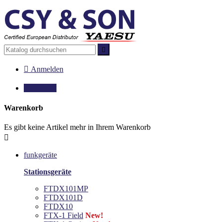


Anmelden

0,00 €
0
Warenkorb
Es gibt keine Artikel mehr in Ihrem Warenkorb

funkgeräte
Stationsgeräte
FTDX101MP
FTDX101D
FTDX10
FTX-1 Field
New!