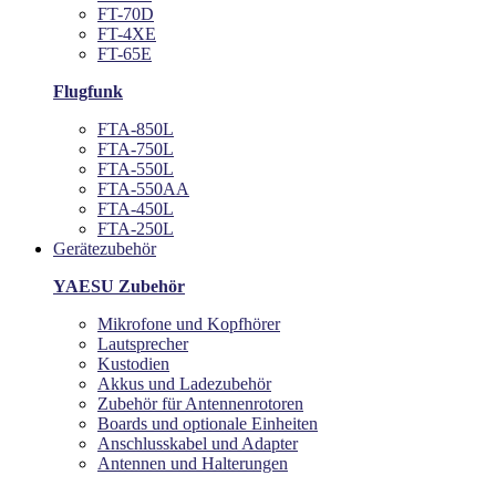
FT-70D
FT-4XE
FT-65E
Flugfunk
FTA-850L
FTA-750L
FTA-550L
FTA-550AA
FTA-450L
FTA-250L
Gerätezubehör
YAESU Zubehör
Mikrofone und Kopfhörer
Lautsprecher
Kustodien
Akkus und Ladezubehör
Zubehör für Antennenrotoren
Boards und optionale Einheiten
Anschlusskabel und Adapter
Antennen und Halterungen