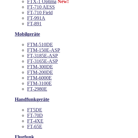
FTX-1 Optima
New!
FT-710 AESS
FT-710 Field
FT-991A
FT-891
Mobilgeräte
FTM-510DE
FTM-150E-ASP
FT-3185E-ASP
FT-3165E-ASP
FTM-300DE
FTM-200DE
FTM-6000E
FTM-3100E
FT-2980E
Handfunkgeräte
FT5DE
FT-70D
FT-4XE
FT-65E
Flugfunk