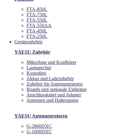
FTA-850L
FTA-750L
FTA-550L
FTA-550AA
FTA-450L
FTA-250L
Gerätezubehör
YAESU Zubehör
Mikrofone und Kopfhörer
Lautsprecher
Kustodien
Akkus und Ladezubehör
Zubehör für Antennenrotoren
Boards und optionale Einheiten
Anschlusskabel und Adapter
Antennen und Halterungen
YAESU Antennenrotoren
G-2800DXC
G-1000DXC