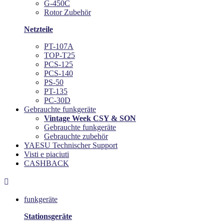
G-450C
Rotor Zubehör
Netzteile
PT-107A
TOP-T25
PCS-125
PCS-140
PS-50
PT-135
PC-30D
Gebrauchte funkgeräte
Vintage Week CSY & SON
Gebrauchte funkgeräte
Gebrauchte zubehör
YAESU Technischer Support
Visti e piaciuti
CASHBACK

funkgeräte
Stationsgeräte