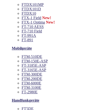
FTDX101MP
FTDX101D
FTDX10
FTX-1 Field
New!
FTX-1 Optima
New!
FT-710 AESS
FT-710 Field
FT-991A
FT-891
Mobilgeräte
FTM-510DE
FTM-150E-ASP
FT-3185E-ASP
FT-3165E-ASP
FTM-300DE
FTM-200DE
FTM-6000E
FTM-3100E
FT-2980E
Handfunkgeräte
FT5DE