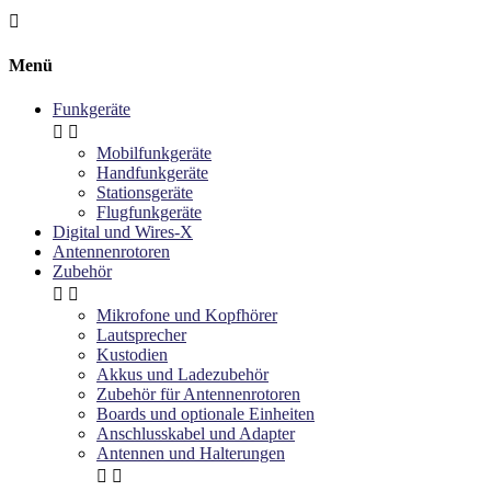

Menü
Funkgeräte


Mobilfunkgeräte
Handfunkgeräte
Stationsgeräte
Flugfunkgeräte
Digital und Wires-X
Antennenrotoren
Zubehör


Mikrofone und Kopfhörer
Lautsprecher
Kustodien
Akkus und Ladezubehör
Zubehör für Antennenrotoren
Boards und optionale Einheiten
Anschlusskabel und Adapter
Antennen und Halterungen

