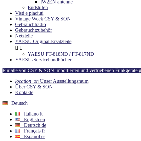
IW2EN antenne
Endstufen
Visti e piaciuti
Vintage Week CSY & SON
Gebrauchtradio
Gebrauchtzubehör
Netzteile
YAESU Original-Ersatzteile


YAESU FT-818ND / FT-817ND
YAESU-Servicehandbücher
Für alle von CSY & SON importierten und vertriebenen Funkgeräte gilt
location_on
Unser Ausstellungsraum
Über CSY & SON
Kontakte
Deutsch
Italiano
it
English
en
Deutsch
de
Français
fr
Español
es