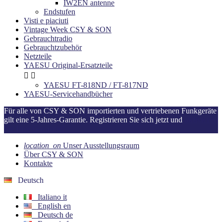
IW2EN antenne
Endstufen
Visti e piaciuti
Vintage Week CSY & SON
Gebrauchtradio
Gebrauchtzubehör
Netzteile
YAESU Original-Ersatzteile


YAESU FT-818ND / FT-817ND
YAESU-Servicehandbücher
Für alle von CSY & SON importierten und vertriebenen Funkgeräte
gilt eine 5-Jahres-Garantie. Registrieren Sie sich jetzt und
aktivieren
Sie Ihre Garantie!
location_on
Unser Ausstellungsraum
Über CSY & SON
Kontakte
Deutsch
Italiano
it
English
en
Deutsch
de