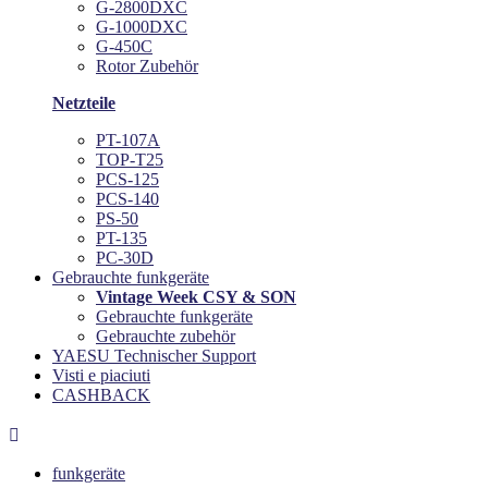
G-2800DXC
G-1000DXC
G-450C
Rotor Zubehör
Netzteile
PT-107A
TOP-T25
PCS-125
PCS-140
PS-50
PT-135
PC-30D
Gebrauchte funkgeräte
Vintage Week CSY & SON
Gebrauchte funkgeräte
Gebrauchte zubehör
YAESU Technischer Support
Visti e piaciuti
CASHBACK

funkgeräte