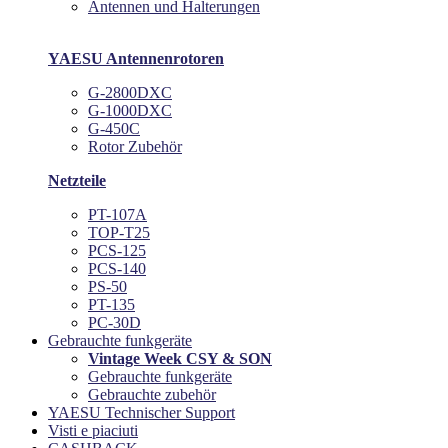
Antennen und Halterungen
YAESU Antennenrotoren
G-2800DXC
G-1000DXC
G-450C
Rotor Zubehör
Netzteile
PT-107A
TOP-T25
PCS-125
PCS-140
PS-50
PT-135
PC-30D
Gebrauchte funkgeräte
Vintage Week CSY & SON
Gebrauchte funkgeräte
Gebrauchte zubehör
YAESU Technischer Support
Visti e piaciuti