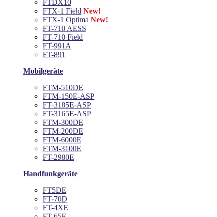
FTDX10
FTX-1 Field
New!
FTX-1 Optima
New!
FT-710 AESS
FT-710 Field
FT-991A
FT-891
Mobilgeräte
FTM-510DE
FTM-150E-ASP
FT-3185E-ASP
FT-3165E-ASP
FTM-300DE
FTM-200DE
FTM-6000E
FTM-3100E
FT-2980E
Handfunkgeräte
FT5DE
FT-70D
FT-4XE
FT-65E