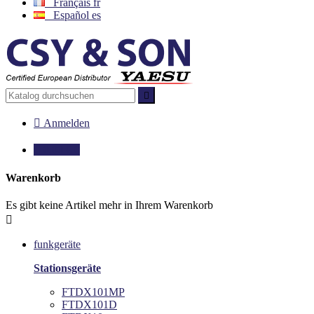
Français
fr
Español
es


Anmelden

0,00 €
0
Warenkorb
Es gibt keine Artikel mehr in Ihrem Warenkorb

funkgeräte
Stationsgeräte
FTDX101MP
FTDX101D