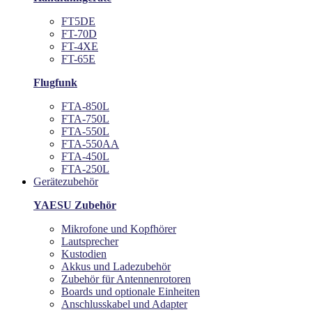
FT5DE
FT-70D
FT-4XE
FT-65E
Flugfunk
FTA-850L
FTA-750L
FTA-550L
FTA-550AA
FTA-450L
FTA-250L
Gerätezubehör
YAESU Zubehör
Mikrofone und Kopfhörer
Lautsprecher
Kustodien
Akkus und Ladezubehör
Zubehör für Antennenrotoren
Boards und optionale Einheiten
Anschlusskabel und Adapter