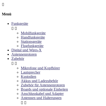

Menü
Funkgeräte


Mobilfunkgeräte
Handfunkgeräte
Stationsgeräte
Flugfunkgeräte
Digital und Wires-X
Antennenrotoren
Zubehör


Mikrofone und Kopfhörer
Lautsprecher
Kustodien
Akkus und Ladezubehör
Zubehör für Antennenrotoren
Boards und optionale Einheiten
Anschlusskabel und Adapter
Antennen und Halterungen

