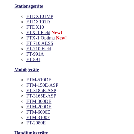
Stationsgeräte
FTDX101MP
FTDX101D
FTDX10
FTX-1 Field
New!
FTX-1 Optima
New!
FT-710 AESS
FT-710 Field
FT-991A
FT-891
Mobilgeräte
FTM-510DE
FTM-150E-ASP
FT-3185E-ASP
FT-3165E-ASP
FTM-300DE
FTM-200DE
FTM-6000E
FTM-3100E
FT-2980E
Handfunkgeräte