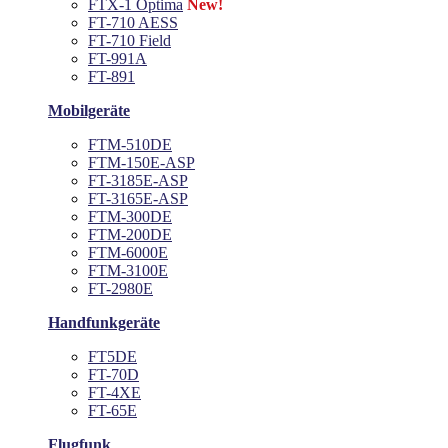
FTX-1 Optima
New!
FT-710 AESS
FT-710 Field
FT-991A
FT-891
Mobilgeräte
FTM-510DE
FTM-150E-ASP
FT-3185E-ASP
FT-3165E-ASP
FTM-300DE
FTM-200DE
FTM-6000E
FTM-3100E
FT-2980E
Handfunkgeräte
FT5DE
FT-70D
FT-4XE
FT-65E
Flugfunk