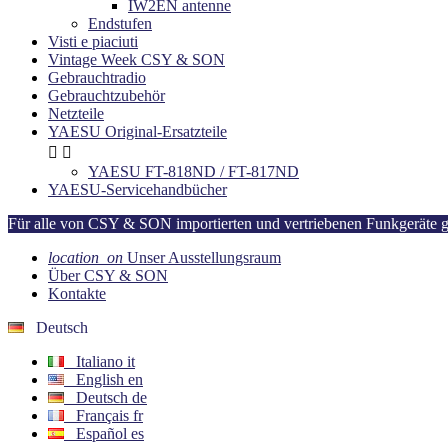
IW2EN antenne
Endstufen
Visti e piaciuti
Vintage Week CSY & SON
Gebrauchtradio
Gebrauchtzubehör
Netzteile
YAESU Original-Ersatzteile


YAESU FT-818ND / FT-817ND
YAESU-Servicehandbücher
Für alle von CSY & SON importierten und vertriebenen Funkgeräte gilt
location_on
Unser Ausstellungsraum
Über CSY & SON
Kontakte
Deutsch
Italiano
it
English
en
Deutsch
de
Français
fr
Español
es