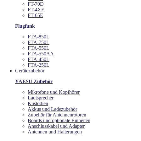
FT-70D
FT-4XE
FT-65E
Flugfunk
FTA-850L
FTA-750L
FTA-550L
FTA-550AA
FTA-450L
FTA-250L
Gerätezubehör
YAESU Zubehör
Mikrofone und Kopfhörer
Lautsprecher
Kustodien
Akkus und Ladezubehör
Zubehör für Antennenrotoren
Boards und optionale Einheiten
Anschlusskabel und Adapter
Antennen und Halterungen