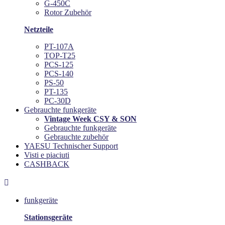
G-450C
Rotor Zubehör
Netzteile
PT-107A
TOP-T25
PCS-125
PCS-140
PS-50
PT-135
PC-30D
Gebrauchte funkgeräte
Vintage Week CSY & SON
Gebrauchte funkgeräte
Gebrauchte zubehör
YAESU Technischer Support
Visti e piaciuti
CASHBACK

funkgeräte
Stationsgeräte