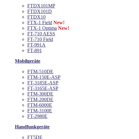
FTDX101MP
FTDX101D
FTDX10
FTX-1 Field
New!
FTX-1 Optima
New!
FT-710 AESS
FT-710 Field
FT-991A
FT-891
Mobilgeräte
FTM-510DE
FTM-150E-ASP
FT-3185E-ASP
FT-3165E-ASP
FTM-300DE
FTM-200DE
FTM-6000E
FTM-3100E
FT-2980E
Handfunkgeräte
FT5DE