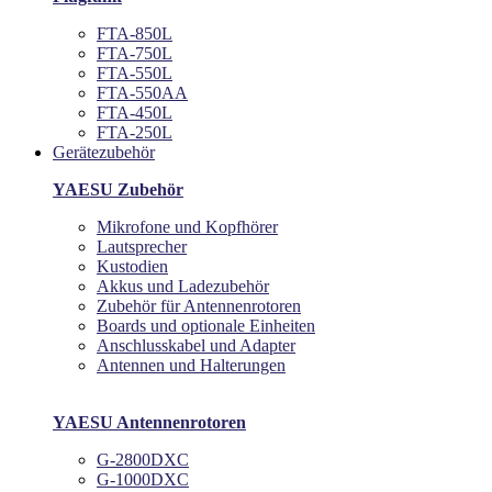
FTA-850L
FTA-750L
FTA-550L
FTA-550AA
FTA-450L
FTA-250L
Gerätezubehör
YAESU Zubehör
Mikrofone und Kopfhörer
Lautsprecher
Kustodien
Akkus und Ladezubehör
Zubehör für Antennenrotoren
Boards und optionale Einheiten
Anschlusskabel und Adapter
Antennen und Halterungen
YAESU Antennenrotoren
G-2800DXC
G-1000DXC