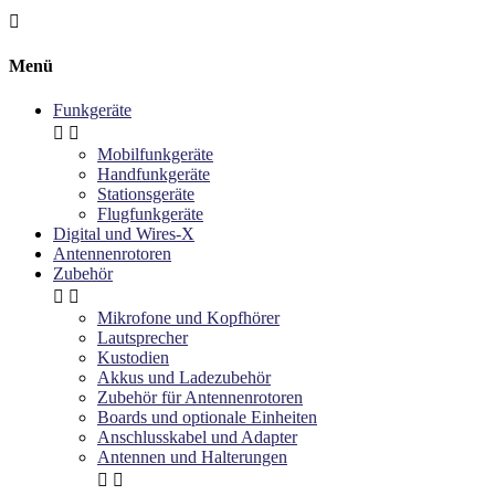

Menü
Funkgeräte


Mobilfunkgeräte
Handfunkgeräte
Stationsgeräte
Flugfunkgeräte
Digital und Wires-X
Antennenrotoren
Zubehör


Mikrofone und Kopfhörer
Lautsprecher
Kustodien
Akkus und Ladezubehör
Zubehör für Antennenrotoren
Boards und optionale Einheiten
Anschlusskabel und Adapter
Antennen und Halterungen

