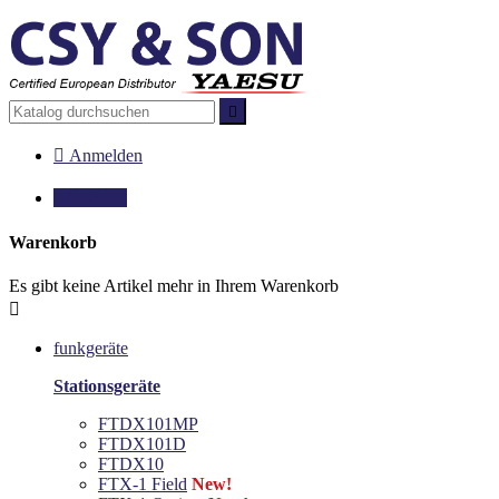


Anmelden

0,00 €
0
Warenkorb
Es gibt keine Artikel mehr in Ihrem Warenkorb

funkgeräte
Stationsgeräte
FTDX101MP
FTDX101D
FTDX10
FTX-1 Field
New!