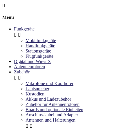

Menü
Funkgeräte


Mobilfunkgeräte
Handfunkgeräte
Stationsgeräte
Flugfunkgeräte
Digital und Wires-X
Antennenrotoren
Zubehör


Mikrofone und Kopfhörer
Lautsprecher
Kustodien
Akkus und Ladezubehör
Zubehör für Antennenrotoren
Boards und optionale Einheiten
Anschlusskabel und Adapter
Antennen und Halterungen

