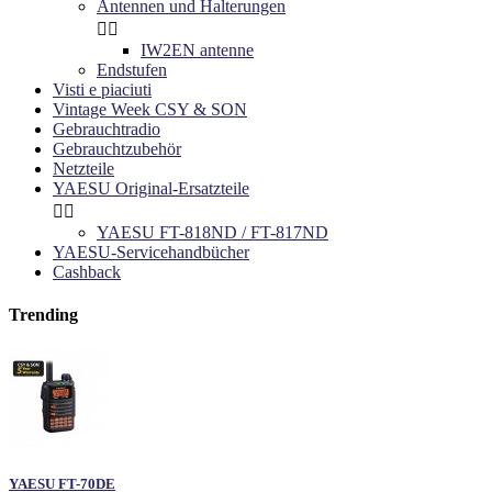
Antennen und Halterungen


IW2EN antenne
Endstufen
Visti e piaciuti
Vintage Week CSY & SON
Gebrauchtradio
Gebrauchtzubehör
Netzteile
YAESU Original-Ersatzteile


YAESU FT-818ND / FT-817ND
YAESU-Servicehandbücher
Cashback
Trending
YAESU FT-70DE