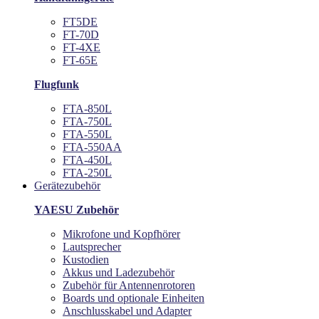
FT5DE
FT-70D
FT-4XE
FT-65E
Flugfunk
FTA-850L
FTA-750L
FTA-550L
FTA-550AA
FTA-450L
FTA-250L
Gerätezubehör
YAESU Zubehör
Mikrofone und Kopfhörer
Lautsprecher
Kustodien
Akkus und Ladezubehör
Zubehör für Antennenrotoren
Boards und optionale Einheiten
Anschlusskabel und Adapter