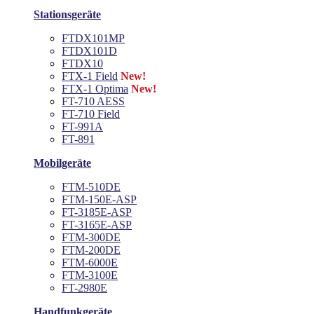
Stationsgeräte
FTDX101MP
FTDX101D
FTDX10
FTX-1 Field
New!
FTX-1 Optima
New!
FT-710 AESS
FT-710 Field
FT-991A
FT-891
Mobilgeräte
FTM-510DE
FTM-150E-ASP
FT-3185E-ASP
FT-3165E-ASP
FTM-300DE
FTM-200DE
FTM-6000E
FTM-3100E
FT-2980E
Handfunkgeräte