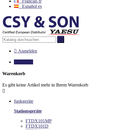
Français
fr
Español
es


Anmelden

0,00 €
0
Warenkorb
Es gibt keine Artikel mehr in Ihrem Warenkorb

funkgeräte
Stationsgeräte
FTDX101MP
FTDX101D