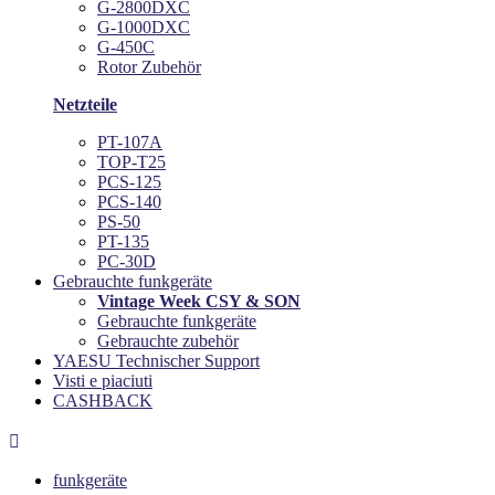
G-2800DXC
G-1000DXC
G-450C
Rotor Zubehör
Netzteile
PT-107A
TOP-T25
PCS-125
PCS-140
PS-50
PT-135
PC-30D
Gebrauchte funkgeräte
Vintage Week CSY & SON
Gebrauchte funkgeräte
Gebrauchte zubehör
YAESU Technischer Support
Visti e piaciuti
CASHBACK

funkgeräte