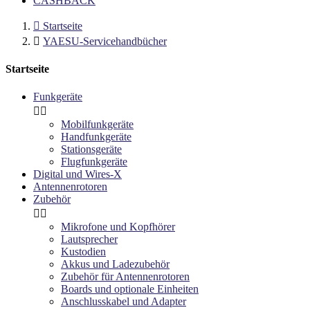
CASHBACK

Startseite

YAESU-Servicehandbücher
Startseite
Funkgeräte


Mobilfunkgeräte
Handfunkgeräte
Stationsgeräte
Flugfunkgeräte
Digital und Wires-X
Antennenrotoren
Zubehör


Mikrofone und Kopfhörer
Lautsprecher
Kustodien
Akkus und Ladezubehör
Zubehör für Antennenrotoren
Boards und optionale Einheiten
Anschlusskabel und Adapter