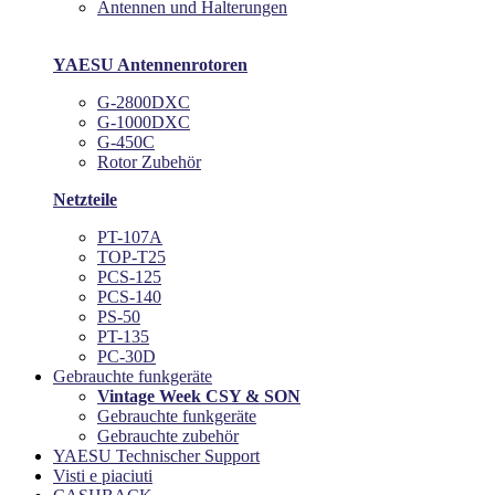
Antennen und Halterungen
YAESU Antennenrotoren
G-2800DXC
G-1000DXC
G-450C
Rotor Zubehör
Netzteile
PT-107A
TOP-T25
PCS-125
PCS-140
PS-50
PT-135
PC-30D
Gebrauchte funkgeräte
Vintage Week CSY & SON
Gebrauchte funkgeräte
Gebrauchte zubehör
YAESU Technischer Support
Visti e piaciuti