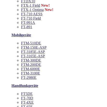
FTDX10
FTX-1 Field
New!
FTX-1 Optima
New!
FT-710 AESS
FT-710 Field
FT-991A
FT-891
Mobilgeräte
FTM-510DE
FTM-150E-ASP
FT-3185E-ASP
FT-3165E-ASP
FTM-300DE
FTM-200DE
FTM-6000E
FTM-3100E
FT-2980E
Handfunkgeräte
FT5DE
FT-70D
FT-4XE
FT-65E