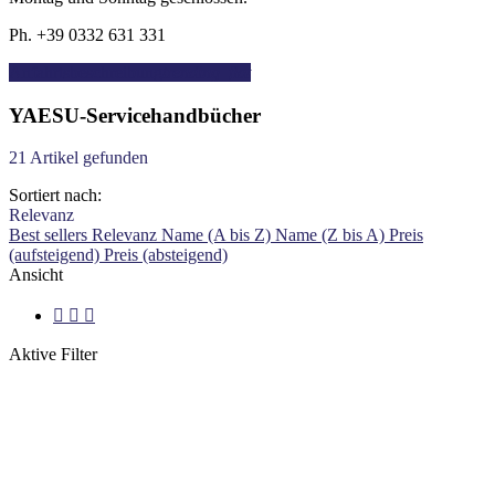
Ph. +39 0332 631 331
Anfahrtsbeschreibung
trending_flat
YAESU-Servicehandbücher
21 Artikel gefunden
Sortiert nach:
Relevanz
Best sellers
Relevanz
Name (A bis Z)
Name (Z bis A)
Preis
(aufsteigend)
Preis (absteigend)
Ansicht



Aktive Filter