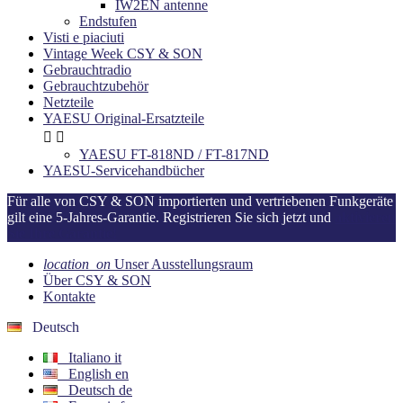
IW2EN antenne
Endstufen
Visti e piaciuti
Vintage Week CSY & SON
Gebrauchtradio
Gebrauchtzubehör
Netzteile
YAESU Original-Ersatzteile


YAESU FT-818ND / FT-817ND
YAESU-Servicehandbücher
Für alle von CSY & SON importierten und vertriebenen Funkgeräte
gilt eine 5-Jahres-Garantie. Registrieren Sie sich jetzt und
aktivieren
Sie Ihre Garantie!
location_on
Unser Ausstellungsraum
Über CSY & SON
Kontakte
Deutsch
Italiano
it
English
en
Deutsch
de