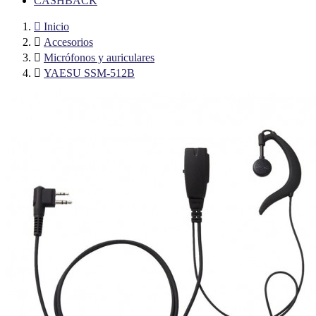
CASHBACK

Inicio

Accesorios

Micrófonos y auriculares

YAESU SSM-512B