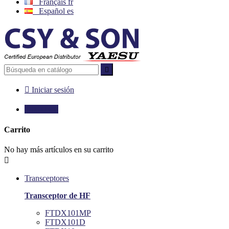
Français
fr
Español
es


Iniciar sesión

0,00 €
0
Carrito
No hay más artículos en su carrito

Transceptores
Transceptor de HF
FTDX101MP
FTDX101D