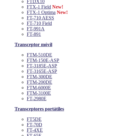
FTDX10
FTX-1 Field
New!
FTX-1 Optima
New!
FT-710 AESS
FT-710 Field
FT-991A
FT-891
Transceptor móvil
FTM-510DE
FTM-150E-ASP
FT-3185E-ASP
FT-3165E-ASP
FTM-300DE
FTM-200DE
FTM-6000E
FTM-3100E
FT-2980E
Transceptores portátiles
FT5DE
FT-70D
FT-4XE
FT-65E