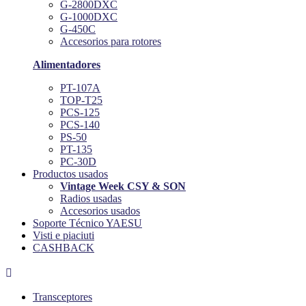
G-2800DXC
G-1000DXC
G-450C
Accesorios para rotores
Alimentadores
PT-107A
TOP-T25
PCS-125
PCS-140
PS-50
PT-135
PC-30D
Productos usados
Vintage Week CSY & SON
Radios usadas
Accesorios usados
Soporte Técnico YAESU
Visti e piaciuti
CASHBACK

Transceptores