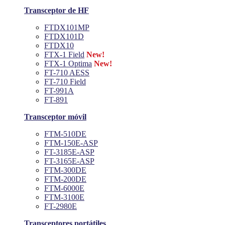
Transceptor de HF
FTDX101MP
FTDX101D
FTDX10
FTX-1 Field
New!
FTX-1 Optima
New!
FT-710 AESS
FT-710 Field
FT-991A
FT-891
Transceptor móvil
FTM-510DE
FTM-150E-ASP
FT-3185E-ASP
FT-3165E-ASP
FTM-300DE
FTM-200DE
FTM-6000E
FTM-3100E
FT-2980E
Transceptores portátiles