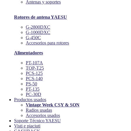
Antenas y soportes
Rotores de antena YAESU
G-2800DXC
G-1000DXC
G-450C
Accesorios para rotores
Alimentadores
PT-107A
TOP-T25
PCS-125
PCS-140
PS-50
PT-135
PC-30D
Productos usados
Vintage Week CSY & SON
Radios usadas
Accesorios usados
Soporte Técnico YAESU
Visti e piaciuti