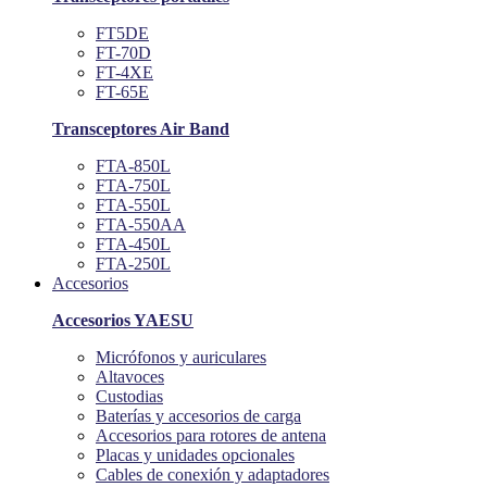
FT5DE
FT-70D
FT-4XE
FT-65E
Transceptores Air Band
FTA-850L
FTA-750L
FTA-550L
FTA-550AA
FTA-450L
FTA-250L
Accesorios
Accesorios YAESU
Micrófonos y auriculares
Altavoces
Custodias
Baterías y accesorios de carga
Accesorios para rotores de antena
Placas y unidades opcionales
Cables de conexión y adaptadores