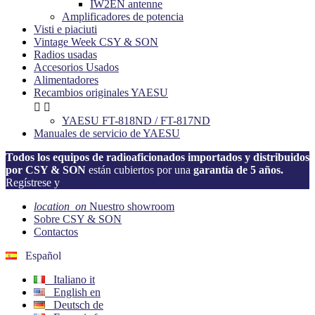
IW2EN antenne
Amplificadores de potencia
Visti e piaciuti
Vintage Week CSY & SON
Radios usadas
Accesorios Usados
Alimentadores
Recambios originales YAESU


YAESU FT-818ND / FT-817ND
Manuales de servicio de YAESU
Todos los equipos de radioaficionados importados y distribuidos
por CSY & SON
están cubiertos por una
garantía de 5 años.
Regístrese y
active su garantía ahora!
location_on
Nuestro showroom
Sobre CSY & SON
Contactos
Español
Italiano
it
English
en
Deutsch
de