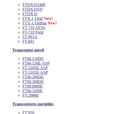
FTDX101MP
FTDX101D
FTDX10
FTX-1 Field
New!
FTX-1 Optima
New!
FT-710 AESS
FT-710 Field
FT-991A
FT-891
Transceptor móvil
FTM-510DE
FTM-150E-ASP
FT-3185E-ASP
FT-3165E-ASP
FTM-300DE
FTM-200DE
FTM-6000E
FTM-3100E
FT-2980E
Transceptores portátiles
FT5DE