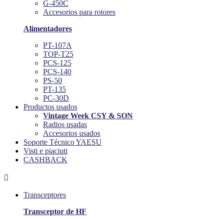
G-450C
Accesorios para rotores
Alimentadores
PT-107A
TOP-T25
PCS-125
PCS-140
PS-50
PT-135
PC-30D
Productos usados
Vintage Week CSY & SON
Radios usadas
Accesorios usados
Soporte Técnico YAESU
Visti e piaciuti
CASHBACK

Transceptores
Transceptor de HF