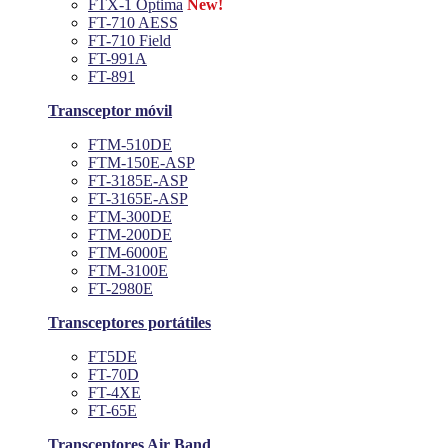
FTX-1 Optima
New!
FT-710 AESS
FT-710 Field
FT-991A
FT-891
Transceptor móvil
FTM-510DE
FTM-150E-ASP
FT-3185E-ASP
FT-3165E-ASP
FTM-300DE
FTM-200DE
FTM-6000E
FTM-3100E
FT-2980E
Transceptores portátiles
FT5DE
FT-70D
FT-4XE
FT-65E
Transceptores Air Band