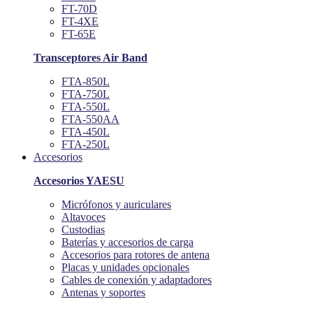
FT-70D
FT-4XE
FT-65E
Transceptores Air Band
FTA-850L
FTA-750L
FTA-550L
FTA-550AA
FTA-450L
FTA-250L
Accesorios
Accesorios YAESU
Micrófonos y auriculares
Altavoces
Custodias
Baterías y accesorios de carga
Accesorios para rotores de antena
Placas y unidades opcionales
Cables de conexión y adaptadores
Antenas y soportes