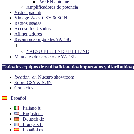
IW2EN antenne
Amplificadores de potencia
Visti e piaciuti
Vintage Week CSY & SON
Radios usadas
Accesorios Usados
Alimentadores
Recambios originales YAESU


YAESU FT-818ND / FT-817ND
Manuales de servicio de YAESU
Todos los equipos de radioaficionados importados y distribuid
location_on
Nuestro showroom
Sobre CSY & SON
Contactos
Español
Italiano
it
English
en
Deutsch
de
Français
fr
Español
es