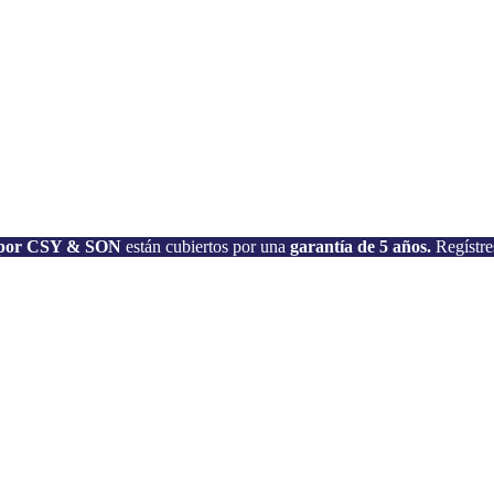
os por CSY & SON
están cubiertos por una
garantía de 5 años.
Regístre