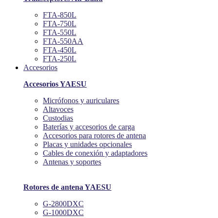
FTA-850L
FTA-750L
FTA-550L
FTA-550AA
FTA-450L
FTA-250L
Accesorios
Accesorios YAESU
Micrófonos y auriculares
Altavoces
Custodias
Baterías y accesorios de carga
Accesorios para rotores de antena
Placas y unidades opcionales
Cables de conexión y adaptadores
Antenas y soportes
Rotores de antena YAESU
G-2800DXC
G-1000DXC