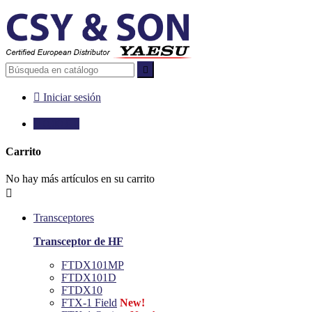


Iniciar sesión

0,00 €
0
Carrito
No hay más artículos en su carrito

Transceptores
Transceptor de HF
FTDX101MP
FTDX101D
FTDX10
FTX-1 Field
New!