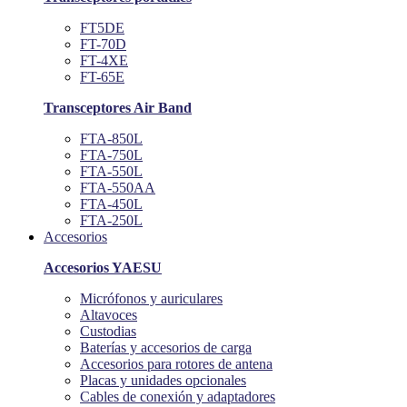
FT5DE
FT-70D
FT-4XE
FT-65E
Transceptores Air Band
FTA-850L
FTA-750L
FTA-550L
FTA-550AA
FTA-450L
FTA-250L
Accesorios
Accesorios YAESU
Micrófonos y auriculares
Altavoces
Custodias
Baterías y accesorios de carga
Accesorios para rotores de antena
Placas y unidades opcionales
Cables de conexión y adaptadores