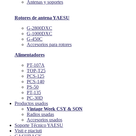
Antenas y soportes
Rotores de antena YAESU
G-2800DXC
G-1000DXC
G-450C
Accesorios para rotores
Alimentadores
PT-107A
TOP-T25
PCS-125
PCS-140
PS-50
PT-135
PC-30D
Productos usados
Vintage Week CSY & SON
Radios usadas
Accesorios usados
Soporte Técnico YAESU
Visti e piaciuti