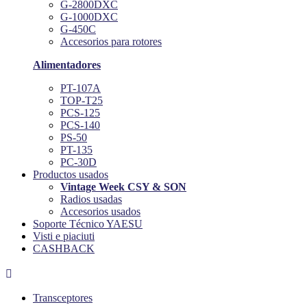
G-2800DXC
G-1000DXC
G-450C
Accesorios para rotores
Alimentadores
PT-107A
TOP-T25
PCS-125
PCS-140
PS-50
PT-135
PC-30D
Productos usados
Vintage Week CSY & SON
Radios usadas
Accesorios usados
Soporte Técnico YAESU
Visti e piaciuti
CASHBACK

Transceptores