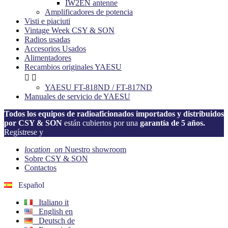
IW2EN antenne
Amplificadores de potencia
Visti e piaciuti
Vintage Week CSY & SON
Radios usadas
Accesorios Usados
Alimentadores
Recambios originales YAESU


YAESU FT-818ND / FT-817ND
Manuales de servicio de YAESU
Todos los equipos de radioaficionados importados y distribuidos
por CSY & SON
están cubiertos por una
garantía de 5 años.
Regístrese y
active su garantía ahora!
location_on
Nuestro showroom
Sobre CSY & SON
Contactos
Español
Italiano
it
English
en
Deutsch
de