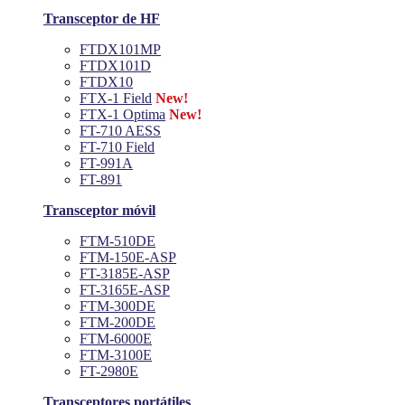
Transceptor de HF
FTDX101MP
FTDX101D
FTDX10
FTX-1 Field
New!
FTX-1 Optima
New!
FT-710 AESS
FT-710 Field
FT-991A
FT-891
Transceptor móvil
FTM-510DE
FTM-150E-ASP
FT-3185E-ASP
FT-3165E-ASP
FTM-300DE
FTM-200DE
FTM-6000E
FTM-3100E
FT-2980E
Transceptores portátiles