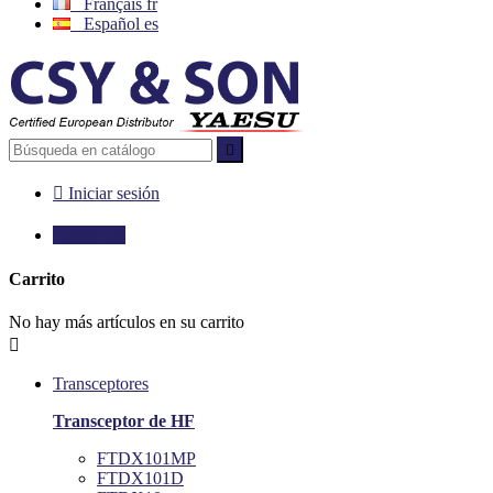
Français
fr
Español
es


Iniciar sesión

0,00 €
0
Carrito
No hay más artículos en su carrito

Transceptores
Transceptor de HF
FTDX101MP
FTDX101D