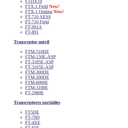
FTDX10
FTX-1 Field
New!
FTX-1 Optima
New!
FT-710 AESS
FT-710 Field
FT-991A
FT-891
Transceptor móvil
FTM-510DE
FTM-150E-ASP
FT-3185E-ASP
FT-3165E-ASP
FTM-300DE
FTM-200DE
FTM-6000E
FTM-3100E
FT-2980E
Transceptores portátiles
FT5DE
FT-70D
FT-4XE
FT-65E