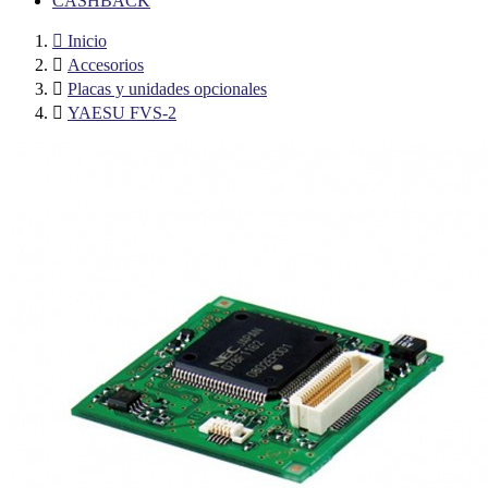
CASHBACK

Inicio

Accesorios

Placas y unidades opcionales

YAESU FVS-2