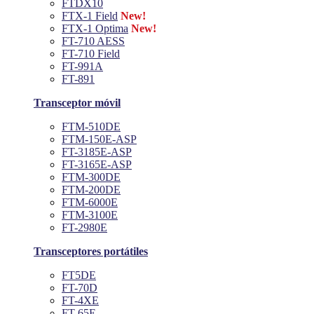
FTDX10
FTX-1 Field
New!
FTX-1 Optima
New!
FT-710 AESS
FT-710 Field
FT-991A
FT-891
Transceptor móvil
FTM-510DE
FTM-150E-ASP
FT-3185E-ASP
FT-3165E-ASP
FTM-300DE
FTM-200DE
FTM-6000E
FTM-3100E
FT-2980E
Transceptores portátiles
FT5DE
FT-70D
FT-4XE
FT-65E