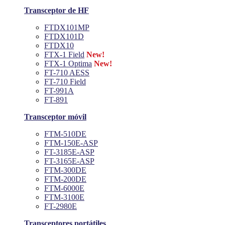
Transceptor de HF
FTDX101MP
FTDX101D
FTDX10
FTX-1 Field
New!
FTX-1 Optima
New!
FT-710 AESS
FT-710 Field
FT-991A
FT-891
Transceptor móvil
FTM-510DE
FTM-150E-ASP
FT-3185E-ASP
FT-3165E-ASP
FTM-300DE
FTM-200DE
FTM-6000E
FTM-3100E
FT-2980E
Transceptores portátiles