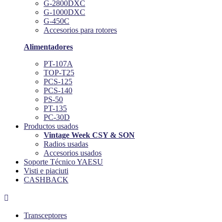
G-2800DXC
G-1000DXC
G-450C
Accesorios para rotores
Alimentadores
PT-107A
TOP-T25
PCS-125
PCS-140
PS-50
PT-135
PC-30D
Productos usados
Vintage Week CSY & SON
Radios usadas
Accesorios usados
Soporte Técnico YAESU
Visti e piaciuti
CASHBACK

Transceptores