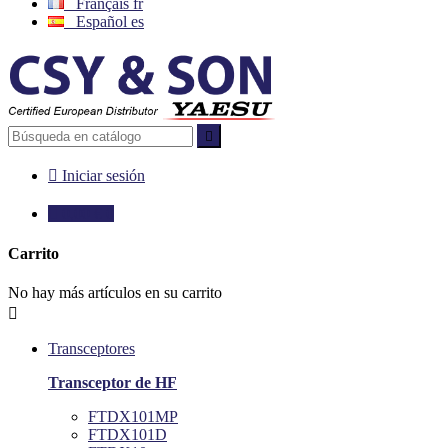
Français
fr
Español
es


Iniciar sesión

0,00 €
0
Carrito
No hay más artículos en su carrito

Transceptores
Transceptor de HF
FTDX101MP
FTDX101D