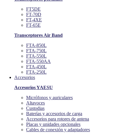
FT5DE
FT-70D
FT-4XE
FT-65E
Transceptores Air Band
FTA-850L
FTA-750L
FTA-550L
FTA-550AA
FTA-450L
FTA-250L
Accesorios
Accesorios YAESU
Micrófonos y auriculares
Altavoces
Custodias
Baterías y accesorios de carga
Accesorios para rotores de antena
Placas y unidades opcionales
Cables de conexión y adaptadores