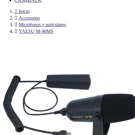
CASHBACK

Inicio

Accesorios

Micrófonos y auriculares

YAESU M-90MS