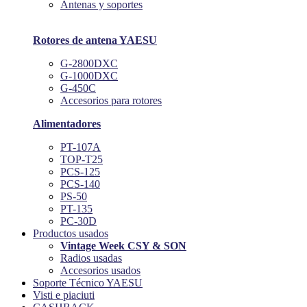
Antenas y soportes
Rotores de antena YAESU
G-2800DXC
G-1000DXC
G-450C
Accesorios para rotores
Alimentadores
PT-107A
TOP-T25
PCS-125
PCS-140
PS-50
PT-135
PC-30D
Productos usados
Vintage Week CSY & SON
Radios usadas
Accesorios usados
Soporte Técnico YAESU
Visti e piaciuti