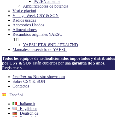
IW2EN antenne
Amplificadores de potencia
Visti e piaciuti
Vintage Week CSY & SON
Radios usadas
Accesorios Usados
Alimentadores
Recambios originales YAESU


YAESU FT-818ND / FT-817ND
Manuales de servicio de YAESU
Todos los equipos de radioaficionados importados y distribuidos
por CSY & SON
están cubiertos por una
garantía de 5 años.
Regístrese y
active su garantía ahora!
location_on
Nuestro showroom
Sobre CSY & SON
Contactos
Español
Italiano
it
English
en
Deutsch
de