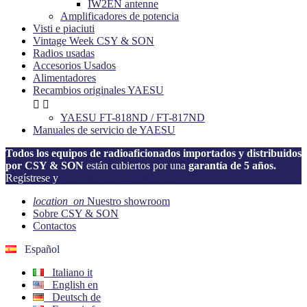
IW2EN antenne
Amplificadores de potencia
Visti e piaciuti
Vintage Week CSY & SON
Radios usadas
Accesorios Usados
Alimentadores
Recambios originales YAESU


YAESU FT-818ND / FT-817ND
Manuales de servicio de YAESU
Todos los equipos de radioaficionados importados y distribuidos
por CSY & SON
están cubiertos por una
garantía de 5 años.
Regístrese y
active su garantía ahora!
location_on
Nuestro showroom
Sobre CSY & SON
Contactos
Español
Italiano
it
English
en
Deutsch
de