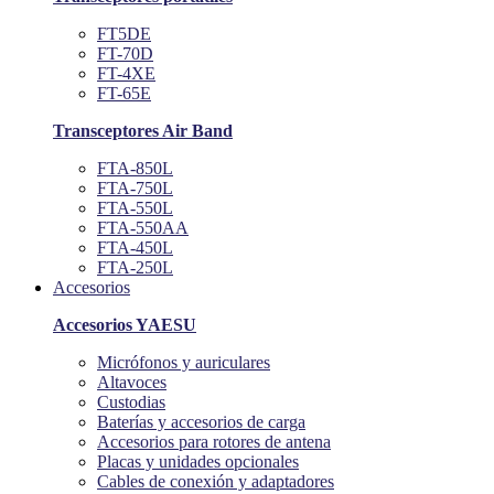
FT5DE
FT-70D
FT-4XE
FT-65E
Transceptores Air Band
FTA-850L
FTA-750L
FTA-550L
FTA-550AA
FTA-450L
FTA-250L
Accesorios
Accesorios YAESU
Micrófonos y auriculares
Altavoces
Custodias
Baterías y accesorios de carga
Accesorios para rotores de antena
Placas y unidades opcionales
Cables de conexión y adaptadores