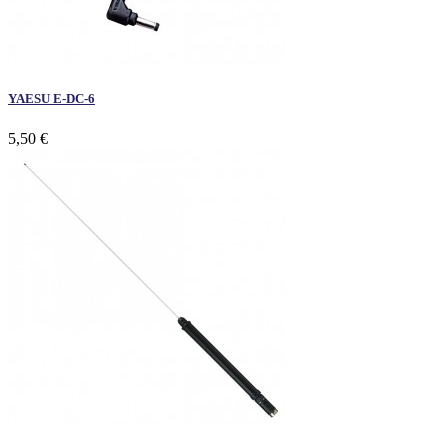
YAESU E-DC-6
5,50 €