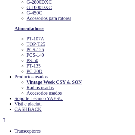
G-2800DXC
G-1000DXC
G-450C
Accesorios para rotores
Alimentadores
PT-107A
TOP-T25
PCS-125
PCS-140
PS-50
PT-135
PC-30D
Productos usados
Vintage Week CSY & SON
Radios usadas
Accesorios usados
Soporte Técnico YAESU
Visti e piaciuti
CASHBACK

Transceptores