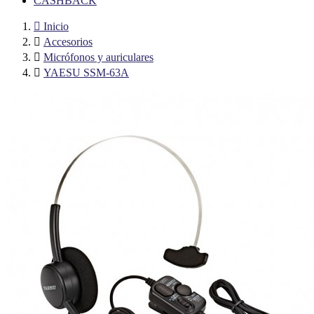
CASHBACK

Inicio

Accesorios

Micrófonos y auriculares

YAESU SSM-63A