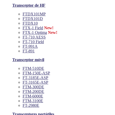
Transceptor de HF
FTDX101MP
FTDX101D
FTDX10
FTX-1 Field
New!
FTX-1 Optima
New!
FT-710 AESS
FT-710 Field
FT-991A
FT-891
Transceptor móvil
FTM-510DE
FTM-150E-ASP
FT-3185E-ASP
FT-3165E-ASP
FTM-300DE
FTM-200DE
FTM-6000E
FTM-3100E
FT-2980E
Transceptores portátiles