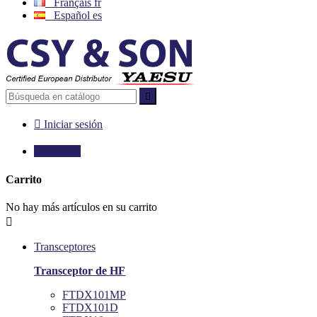
Français
fr
Español
es


Iniciar sesión

0,00 €
0
Carrito
No hay más artículos en su carrito

Transceptores
Transceptor de HF
FTDX101MP
FTDX101D