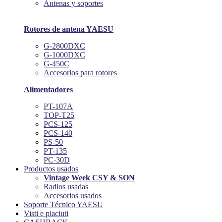
Antenas y soportes
Rotores de antena YAESU
G-2800DXC
G-1000DXC
G-450C
Accesorios para rotores
Alimentadores
PT-107A
TOP-T25
PCS-125
PCS-140
PS-50
PT-135
PC-30D
Productos usados
Vintage Week CSY & SON
Radios usadas
Accesorios usados
Soporte Técnico YAESU
Visti e piaciuti