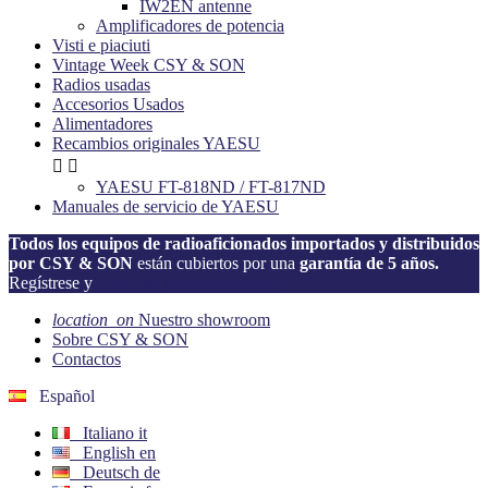
IW2EN antenne
Amplificadores de potencia
Visti e piaciuti
Vintage Week CSY & SON
Radios usadas
Accesorios Usados
Alimentadores
Recambios originales YAESU


YAESU FT-818ND / FT-817ND
Manuales de servicio de YAESU
Todos los equipos de radioaficionados importados y distribuidos
por CSY & SON
están cubiertos por una
garantía de 5 años.
Regístrese y
active su garantía ahora!
location_on
Nuestro showroom
Sobre CSY & SON
Contactos
Español
Italiano
it
English
en
Deutsch
de