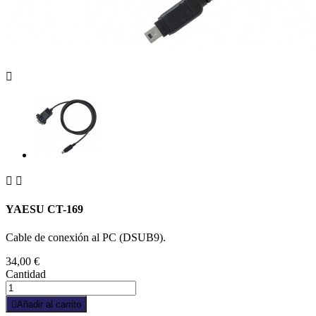



YAESU CT-169
Cable de conexión al PC (DSUB9).
34,00 €
Cantidad

Añadir al carrito