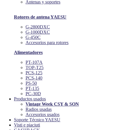
Antenas y soportes
Rotores de antena YAESU
G-2800DXC
G-1000DXC
G-450C
Accesorios para rotores
Alimentadores
PT-107A
TOP-T25
PCS-125
PCS-140
PS-50
PT-135
PC-30D
Productos usados
Vintage Week CSY & SON
Radios usadas
Accesorios usados
Soporte Técnico YAESU
Visti e piaciuti