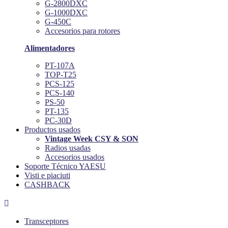
G-2800DXC
G-1000DXC
G-450C
Accesorios para rotores
Alimentadores
PT-107A
TOP-T25
PCS-125
PCS-140
PS-50
PT-135
PC-30D
Productos usados
Vintage Week CSY & SON
Radios usadas
Accesorios usados
Soporte Técnico YAESU
Visti e piaciuti
CASHBACK

Transceptores