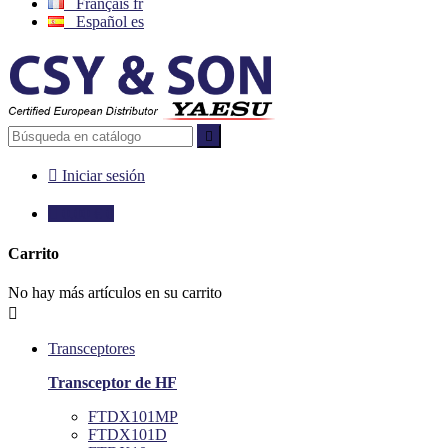
Français
fr
Español
es


Iniciar sesión

0,00 €
0
Carrito
No hay más artículos en su carrito

Transceptores
Transceptor de HF
FTDX101MP
FTDX101D