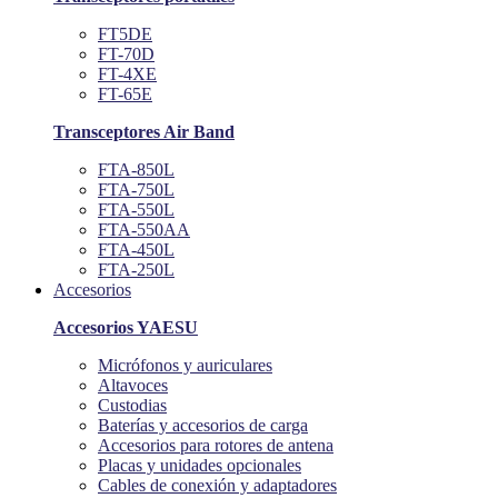
FT5DE
FT-70D
FT-4XE
FT-65E
Transceptores Air Band
FTA-850L
FTA-750L
FTA-550L
FTA-550AA
FTA-450L
FTA-250L
Accesorios
Accesorios YAESU
Micrófonos y auriculares
Altavoces
Custodias
Baterías y accesorios de carga
Accesorios para rotores de antena
Placas y unidades opcionales
Cables de conexión y adaptadores