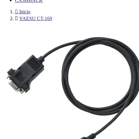
CASHBACK

Inicio

YAESU CT-169