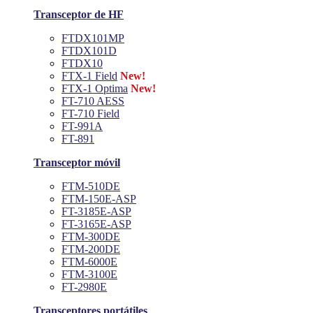
Transceptor de HF
FTDX101MP
FTDX101D
FTDX10
FTX-1 Field
New!
FTX-1 Optima
New!
FT-710 AESS
FT-710 Field
FT-991A
FT-891
Transceptor móvil
FTM-510DE
FTM-150E-ASP
FT-3185E-ASP
FT-3165E-ASP
FTM-300DE
FTM-200DE
FTM-6000E
FTM-3100E
FT-2980E
Transceptores portátiles