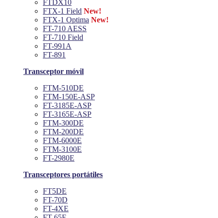
FTDX10
FTX-1 Field
New!
FTX-1 Optima
New!
FT-710 AESS
FT-710 Field
FT-991A
FT-891
Transceptor móvil
FTM-510DE
FTM-150E-ASP
FT-3185E-ASP
FT-3165E-ASP
FTM-300DE
FTM-200DE
FTM-6000E
FTM-3100E
FT-2980E
Transceptores portátiles
FT5DE
FT-70D
FT-4XE
FT-65E